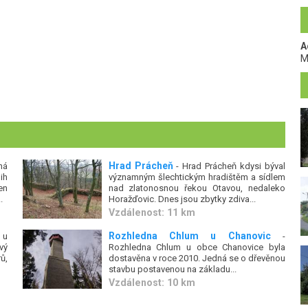
A
M
Hrad Prácheň
ná
- Hrad Prácheň kdysi býval
ih
významným šlechtickým hradištěm a sídlem
en
nad zlatonosnou řekou Otavou, nedaleko
.
Horažďovic. Dnes jsou zbytky zdiva...
Vzdálenost: 11 km
Rozhledna Chlum u Chanovic
 u
-
vý
Rozhledna Chlum u obce Chanovice byla
ů,
dostavěna v roce 2010. Jedná se o dřevěnou
stavbu postavenou na základu...
Vzdálenost: 10 km