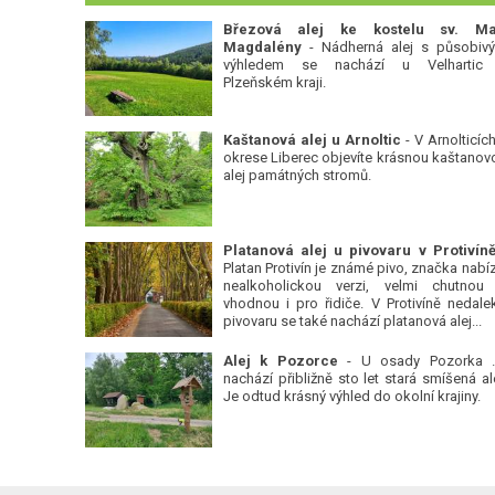
Březová alej ke kostelu sv. Ma
Magdalény
- Nádherná alej s působiv
výhledem se nachází u Velhartic
Plzeňském kraji.
Kaštanová alej u Arnoltic
- V Arnolticích
okrese Liberec objevíte krásnou kaštanov
alej památných stromů.
Platan Protivín je známé pivo, značka nabízí
nealkoholickou verzi, velmi chutnou
vhodnou i pro řidiče. V Protivíně nedale
pivovaru se také nachází platanová alej...
Alej k Pozorce
- U osady Pozorka 
nachází přibližně sto let stará smíšená ale
Je odtud krásný výhled do okolní krajiny.