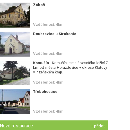
Záboří
Vzdálenost: 4km
Doubravice u Strakonic
Vzdálenost: 4km
Komušín
- Komušín je malá vesnička ležící 7
km od města Horažďovice v okrese Klatovy,
v Plzeňském kraji.
Vzdálenost: 4km
Třebohostice
Vzdálenost: 4km
Nové restaurace
+ přidat