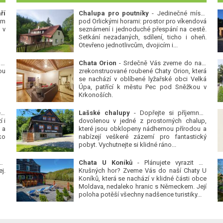
ří
Chalupa pro poutníky
- Jedinečné místo
ým
pod Orlickými horami: prostor pro víkendová
 v
seznámení i jednoduché přespání na cestě.
Setkání nezadaných, sdílení, ticho i oheň.
Otevřeno jednotlivcům, dvojicím i...
 v
Chata Orion
- Srdečně Vás zveme do naší
ou
zrekonstruované roubené Chaty Orion, která
se nachází v oblíbené lyžařské obci Velká
Úpa, patřící k městu Pec pod Sněžkou v
Krkonoších.
Platanová alej u pivovaru v Protivíně
-
Lašské chalupy
- Dopřejte si příjemnou
 i
dovolenou v jedné z prostorných chalup,
 a
které jsou obklopeny nádhernou přírodou a
ko
nabízejí veškeré zázemí pro fantastický
pobyt. Vychutnejte si klidné ráno...
se
Chata U Koníků
- Plánujete vyrazit do
j.
Krušných hor? Zveme Vás do naší Chaty U
Koníků, která se nachází v klidné části obce
Moldava, nedaleko hranic s Německem. Její
poloha potěší všechny nadšence turistiky...