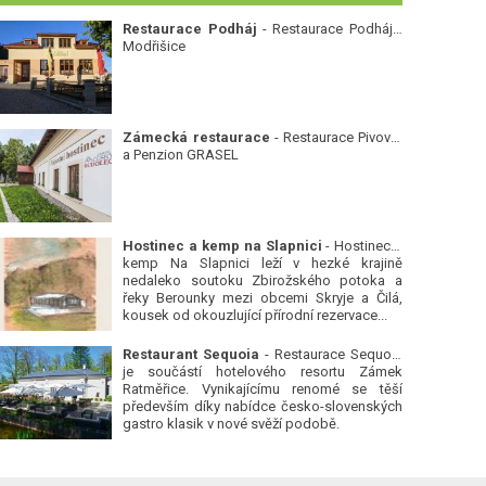
Restaurace Podháj
- Restaurace Podháj -
Modřišice
Zámecká restaurace
- Restaurace Pivovar
a Penzion GRASEL
Hostinec a kemp na Slapnici
- Hostinec a
kemp Na Slapnici leží v hezké krajině
nedaleko soutoku Zbirožského potoka a
řeky Berounky mezi obcemi Skryje a Čilá,
kousek od okouzlující přírodní rezervace...
Restaurant Sequoia
- Restaurace Sequoia
je součástí hotelového resortu Zámek
Ratměřice. Vynikajícímu renomé se těší
především díky nabídce česko-slovenských
gastro klasik v nové svěží podobě.