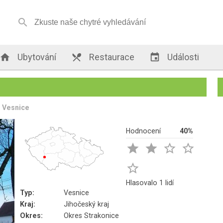


Ubytování

Restaurace

Události
Vesnice
Hodnocení
40%





Hlasovalo 1 lidí
Typ:
Vesnice
Kraj:
Jihočeský kraj
Okres:
Okres Strakonice