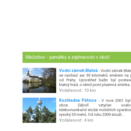
Mečichov - památky a zajímavosti v okolí
Vodní zámek Blatná
- Vodní zámek Blat
se nachází asi 95 kilometrů směrem na j
od Prahy. Uprostřed bažin byl postav
blatný hrad, o němž první písemná zmínka..
Vzdálenost: 10 km
Rozhledna Pětnice
- V roce 2001 byl
obce Záboří vztyčen ocelo
telekomunikační stožár mobilních operátor
vysoký 35 metrů. Od roku 2009 slouží...
Vzdálenost: 4 km