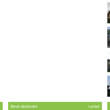
Nové ubytování
t
+ přidat