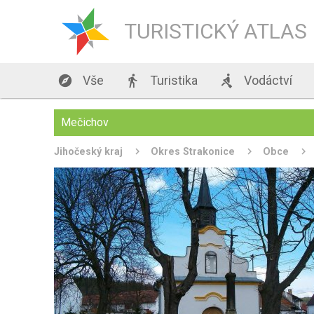
TURISTICKÝ ATLAS

Vše

Turistika

Vodáctví
Mečichov
Jihočeský kraj
Okres Strakonice
Obce