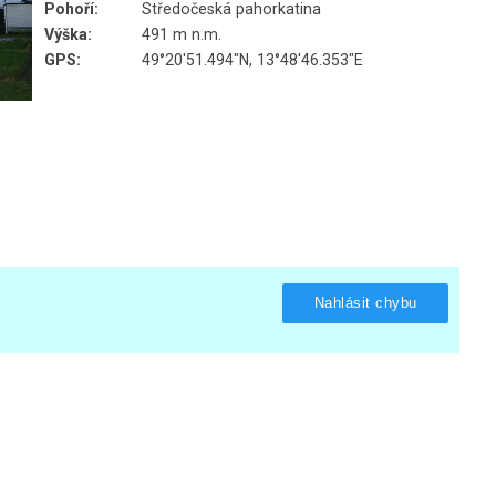
Pohoří:
Středočeská pahorkatina
Výška:
491 m n.m.
GPS:
49°20'51.494"N, 13°48'46.353"E
Nahlásit chybu