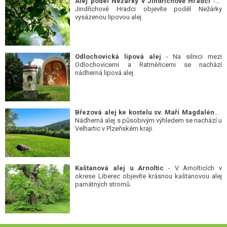
Alej podél Nežárky v Jindřichově Hradci
- V
Jindřichově Hradci objevíte podél Nežárky
vysázenou lipovou alej.
Odlochovická lipová alej
- Na silnici mezi
Odlochovicemi a Ratměřicemi se nachází
nádherná lipová alej.
Březová alej ke kostelu sv. Maří Magdalény
-
Nádherná alej s působivým výhledem se nachází u
Velhartic v Plzeňském kraji.
Kaštanová alej u Arnoltic
- V Arnolticích v
okrese Liberec objevíte krásnou kaštanovou alej
památných stromů.