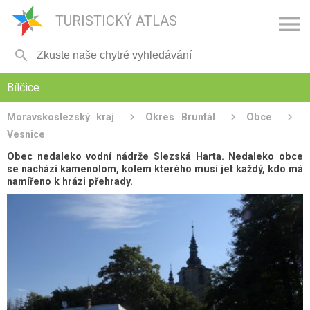

TURISTICKÝ ATLAS

Bílčice
Moravskoslezský kraj
Okres Bruntál
Obce
Vesnice
Obec nedaleko vodní nádrže Slezská Harta. Nedaleko obce
se nachází kamenolom, kolem kterého musí jet každý, kdo má
namířeno k hrázi přehrady.