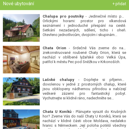
Nové ubytování
+ přidat
Chalupa pro poutníky
- Jedinečné místo pod
Orlickými horami: prostor pro víkendová
seznámení i jednoduché přespání na cestě.
Setkání nezadaných, sdílení, ticho i oheň.
Otevřeno jednotlivcům, dvojicím i skupinám...
Chata Orion
- Srdečně Vás zveme do naší
zrekonstruované roubené Chaty Orion, která se
nachází v oblíbené lyžařské obci Velká Úpa,
patřící k městu Pec pod Sněžkou v Krkonoších.
Lašské chalupy
- Dopřejte si příjemnou
dovolenou v jedné z prostorných chalup, které
jsou obklopeny nádhernou přírodou a nabízejí
veškeré zázemí pro fantastický pobyt.
Vychutnejte si klidné ráno, nadechněte se...
Chata U Koníků
- Plánujete vyrazit do Krušných
hor? Zveme Vás do naší Chaty U Koníků, která se
nachází v klidné části obce Moldava, nedaleko
hranic s Německem. Její poloha potěší všechny