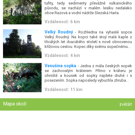
tufity, tedy sedimenty převážně vulkanického
původu, se nachází v malém lesíku nedaleko
obce Razová a vodní nádrže Slezská Harta
Vzdálenost: 6 km
Velký Roudný
- Rozhledna na vyhaslé sopce
Velký Roudný. Na kopci také stojí malá kaple z
třicátých let dvacátého století s nově obnovenou
křížovou cestou. Kopec díky svému sopečnému...
Vzdálenost: 4 km
Venušina sopka
- Jedna z mála českých sopek
se zachovalým kráterem. Přímo v kráteru je
ohniště a kousek od sopky najdete druhé i s
posezením. Sopka naposledy vybuchla zhruba...
Vzdálenost: 11 km
Mapa okolí
zvětšit