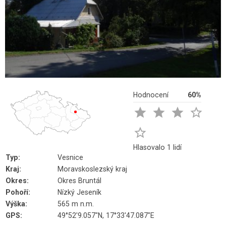
Hodnocení
60%





Hlasovalo 1 lidí
Typ:
Vesnice
Kraj:
Moravskoslezský kraj
Okres:
Okres Bruntál
Pohoří:
Nízký Jeseník
Výška:
565 m n.m.
GPS:
49°52'9.057"N, 17°33'47.087"E