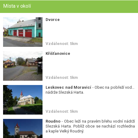
Místa v okolí
Dvorce
Vzdálenost: 5km
Křišťanovice
Vzdálenost: 5km
Leskovec nad Moravicí
- Obec na pobřeží vodní
nádrže Slezská Harta.
Vzdálenost: 5km
Roudno
- Obec leží na pravém břehu vodní nádrží
Slezská Harta. Poblíž obce se nachází rozhledna
a kaple Velký Roudný.