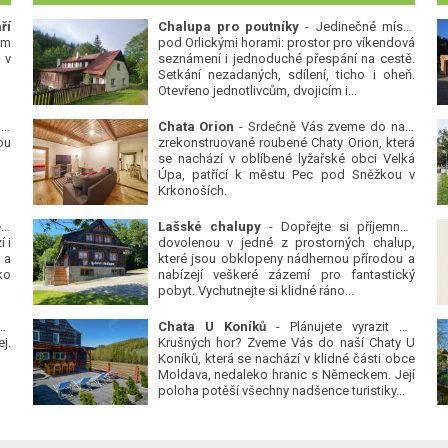
ří
Chalupa pro poutníky
- Jedinečné místo
ým
pod Orlickými horami: prostor pro víkendová
 v
seznámení i jednoduché přespání na cestě.
Setkání nezadaných, sdílení, ticho i oheň.
Otevřeno jednotlivcům, dvojicím i...
 v
Chata Orion
- Srdečně Vás zveme do naší
ou
zrekonstruované roubené Chaty Orion, která
se nachází v oblíbené lyžařské obci Velká
Úpa, patřící k městu Pec pod Sněžkou v
Krkonoších.
Platanová alej u pivovaru v Protivíně
-
Lašské chalupy
- Dopřejte si příjemnou
 i
dovolenou v jedné z prostorných chalup,
 a
které jsou obklopeny nádhernou přírodou a
ko
nabízejí veškeré zázemí pro fantastický
pobyt. Vychutnejte si klidné ráno...
se
Chata U Koníků
- Plánujete vyrazit do
j.
Krušných hor? Zveme Vás do naší Chaty U
Koníků, která se nachází v klidné části obce
Moldava, nedaleko hranic s Německem. Její
poloha potěší všechny nadšence turistiky...