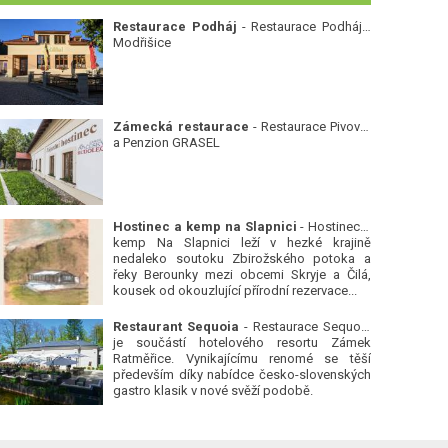
Restaurace Podháj
- Restaurace Podháj -
Modřišice
Zámecká restaurace
- Restaurace Pivovar
a Penzion GRASEL
Hostinec a kemp na Slapnici
- Hostinec a
kemp Na Slapnici leží v hezké krajině
nedaleko soutoku Zbirožského potoka a
řeky Berounky mezi obcemi Skryje a Čilá,
kousek od okouzlující přírodní rezervace...
Restaurant Sequoia
- Restaurace Sequoia
je součástí hotelového resortu Zámek
Ratměřice. Vynikajícímu renomé se těší
především díky nabídce česko-slovenských
gastro klasik v nové svěží podobě.