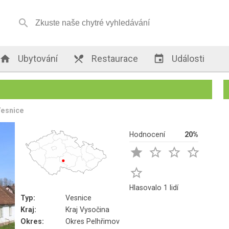


Ubytování

Restaurace

Události
Vesnice
Hodnocení
20%





Hlasovalo 1 lidí
Typ:
Vesnice
Kraj:
Kraj Vysočina
Okres:
Okres Pelhřimov