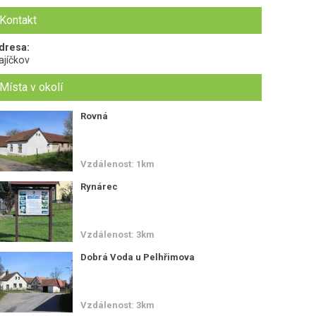
Kontakt
dresa:
ajíčkov
Místa v okolí
Rovná
Vzdálenost: 1km
Rynárec
Vzdálenost: 3km
Dobrá Voda u Pelhřimova
Vzdálenost: 3km