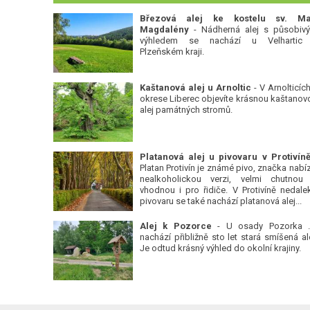
Březová alej ke kostelu sv. Ma
Magdalény
- Nádherná alej s působiv
výhledem se nachází u Velhartic
Plzeňském kraji.
Kaštanová alej u Arnoltic
- V Arnolticích
okrese Liberec objevíte krásnou kaštanov
alej památných stromů.
Platan Protivín je známé pivo, značka nabízí
nealkoholickou verzi, velmi chutnou
vhodnou i pro řidiče. V Protivíně nedale
pivovaru se také nachází platanová alej...
Alej k Pozorce
- U osady Pozorka 
nachází přibližně sto let stará smíšená ale
Je odtud krásný výhled do okolní krajiny.