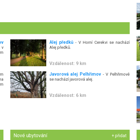
ov
Alej předků
- V Horní Cerekvi se nachází
 v
Alej předků.
ům
Vzdálenost: 9 km
Javorová alej Pelhřimov
um
- V Pelhřimově
na
se nachází javorová alej.
ým
Vzdálenost: 6 km
Nové ubytování
t
+ přidat