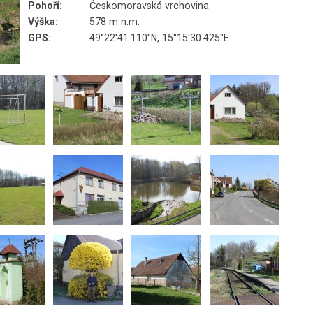
Pohoří:
Českomoravská vrchovina
Výška:
578 m n.m.
GPS:
49°22'41.110"N, 15°15'30.425"E