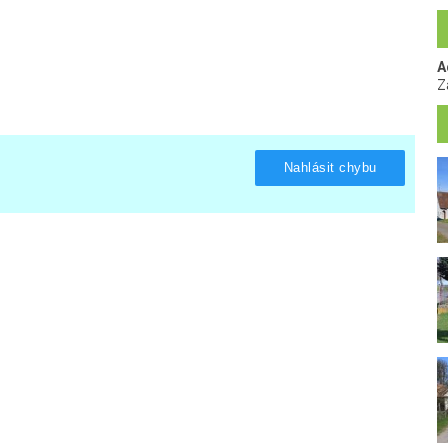
A
Z
Nahlásit chybu