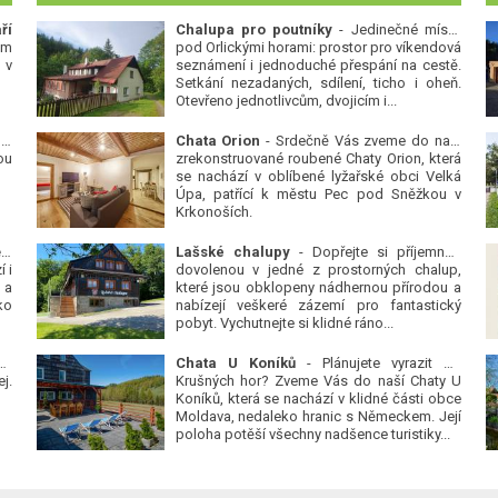
ří
Chalupa pro poutníky
- Jedinečné místo
ým
pod Orlickými horami: prostor pro víkendová
 v
seznámení i jednoduché přespání na cestě.
Setkání nezadaných, sdílení, ticho i oheň.
Otevřeno jednotlivcům, dvojicím i...
 v
Chata Orion
- Srdečně Vás zveme do naší
ou
zrekonstruované roubené Chaty Orion, která
se nachází v oblíbené lyžařské obci Velká
Úpa, patřící k městu Pec pod Sněžkou v
Krkonoších.
Platanová alej u pivovaru v Protivíně
-
Lašské chalupy
- Dopřejte si příjemnou
 i
dovolenou v jedné z prostorných chalup,
 a
které jsou obklopeny nádhernou přírodou a
ko
nabízejí veškeré zázemí pro fantastický
pobyt. Vychutnejte si klidné ráno...
se
Chata U Koníků
- Plánujete vyrazit do
j.
Krušných hor? Zveme Vás do naší Chaty U
Koníků, která se nachází v klidné části obce
Moldava, nedaleko hranic s Německem. Její
poloha potěší všechny nadšence turistiky...