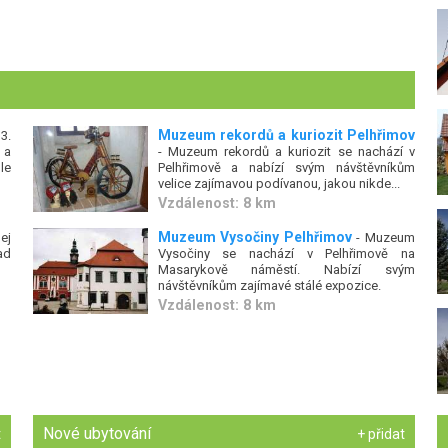
Muzeum rekordů a kuriozit Pelhřimov
3.
 a
- Muzeum rekordů a kuriozit se nachází v
le
Pelhřimově a nabízí svým návštěvníkům
velice zajímavou podívanou, jakou nikde...
Vzdálenost: 8 km
Muzeum Vysočiny Pelhřimov
ej
- Muzeum
ad
Vysočiny se nachází v Pelhřimově na
Masarykově náměstí. Nabízí svým
návštěvníkům zajímavé stálé expozice.
Vzdálenost: 8 km
Nové ubytování
t
+ přidat