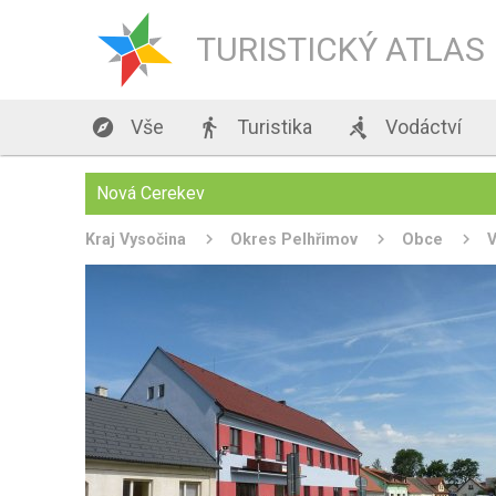
TURISTICKÝ ATLAS

Vše

Turistika

Vodáctví
Nová Cerekev
Kraj Vysočina
Okres Pelhřimov
Obce