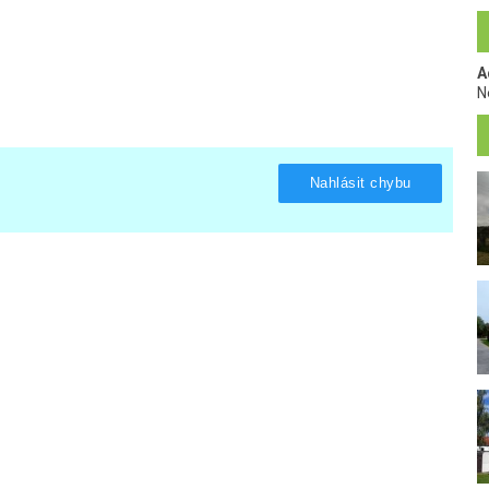
A
N
Nahlásit chybu