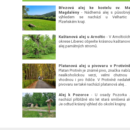
Březová alej ke kostelu sv. Ma
Magdalény
- Nádherná alej s působiv
výhledem se nachází u Velhartic
Plzeňském kraji.
Kaštanová alej u Arnoltic
- V Arnolticích
okrese Liberec objevíte krásnou kaštanov
alej památných stromů.
Platan Protivín je známé pivo, značka nabízí
nealkoholickou verzi, velmi chutnou
vhodnou i pro řidiče. V Protivíně nedale
pivovaru se také nachází platanová alej...
Alej k Pozorce
- U osady Pozorka 
nachází přibližně sto let stará smíšená ale
Je odtud krásný výhled do okolní krajiny.