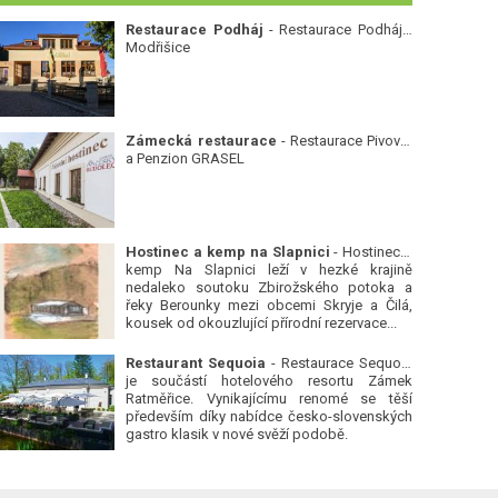
Restaurace Podháj
- Restaurace Podháj -
Modřišice
Zámecká restaurace
- Restaurace Pivovar
a Penzion GRASEL
Hostinec a kemp na Slapnici
- Hostinec a
kemp Na Slapnici leží v hezké krajině
nedaleko soutoku Zbirožského potoka a
řeky Berounky mezi obcemi Skryje a Čilá,
kousek od okouzlující přírodní rezervace...
Restaurant Sequoia
- Restaurace Sequoia
je součástí hotelového resortu Zámek
Ratměřice. Vynikajícímu renomé se těší
především díky nabídce česko-slovenských
gastro klasik v nové svěží podobě.