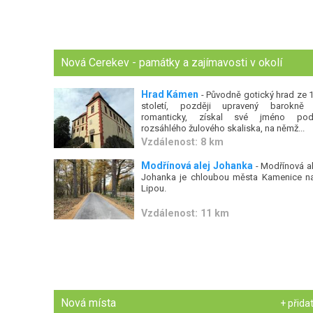
Nová Cerekev - památky a zajímavosti v okolí
Hrad Kámen
- Původně gotický hrad ze 1
století, později upravený barokně
romanticky, získal své jméno pod
rozsáhlého žulového skaliska, na němž...
Vzdálenost: 8 km
Modřínová alej Johanka
- Modřínová al
Johanka je chloubou města Kamenice n
Lipou.
Vzdálenost: 11 km
Nová místa
+ přida