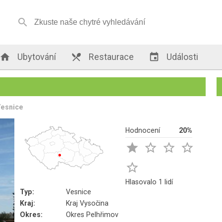


Ubytování

Restaurace

Události
Vesnice
Hodnocení
20%





Hlasovalo 1 lidí
Typ:
Vesnice
Kraj:
Kraj Vysočina
Okres:
Okres Pelhřimov