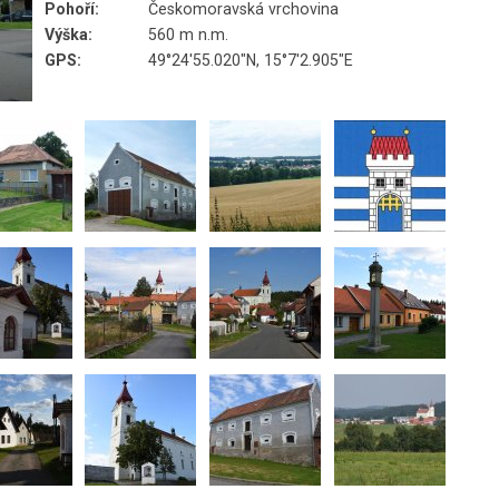
Pohoří:
Českomoravská vrchovina
Výška:
560 m n.m.
GPS:
49°24'55.020"N, 15°7'2.905"E