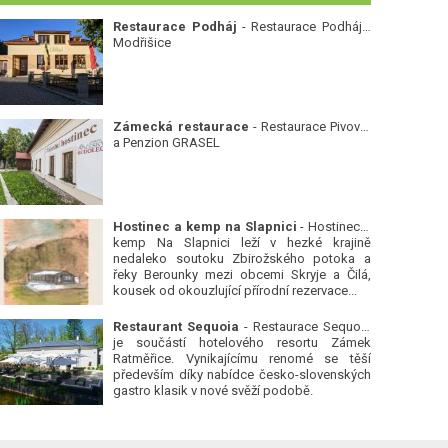
Restaurace Podháj
- Restaurace Podháj -
Modřišice
Zámecká restaurace
- Restaurace Pivovar
a Penzion GRASEL
Hostinec a kemp na Slapnici
- Hostinec a
kemp Na Slapnici leží v hezké krajině
nedaleko soutoku Zbirožského potoka a
řeky Berounky mezi obcemi Skryje a Čilá,
kousek od okouzlující přírodní rezervace...
Restaurant Sequoia
- Restaurace Sequoia
je součástí hotelového resortu Zámek
Ratměřice. Vynikajícímu renomé se těší
především díky nabídce česko-slovenských
gastro klasik v nové svěží podobě.