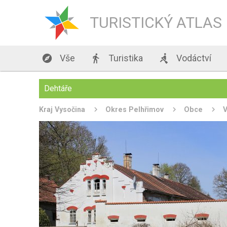
TURISTICKÝ ATLAS

Vše

Turistika

Vodáctví
Dehtáře
Kraj Vysočina
Okres Pelhřimov
Obce