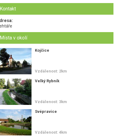
Kontakt
dresa:
ehtáře
Místa v okolí
Kojčice
Vzdálenost: 2km
Velký Rybník
Vzdálenost: 3km
Svépravice
Vzdálenost: 4km