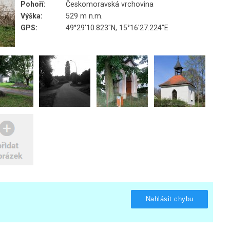
Pohoří:
Českomoravská vrchovina
Výška:
529 m n.m.
GPS:
49°29'10.823"N, 15°16'27.224"E
Nahlásit chybu