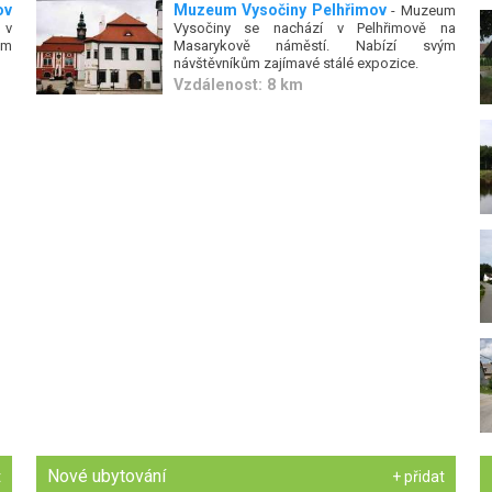
ov
Muzeum Vysočiny Pelhřimov
- Muzeum
 v
Vysočiny se nachází v Pelhřimově na
ům
Masarykově náměstí. Nabízí svým
návštěvníkům zajímavé stálé expozice.
Vzdálenost: 8 km
Nové ubytování
t
+ přidat