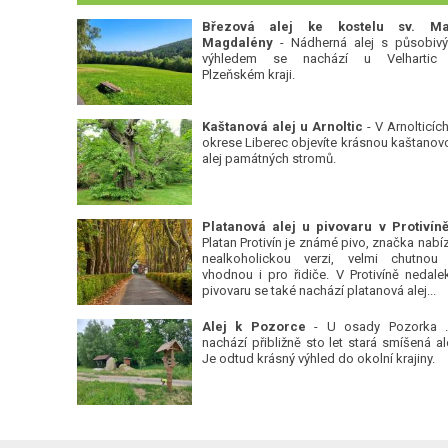
Březová alej ke kostelu sv. Ma
Magdalény
- Nádherná alej s působiv
výhledem se nachází u Velhartic
Plzeňském kraji.
Kaštanová alej u Arnoltic
- V Arnolticích
okrese Liberec objevíte krásnou kaštanov
alej památných stromů.
Platan Protivín je známé pivo, značka nabízí
nealkoholickou verzi, velmi chutnou
vhodnou i pro řidiče. V Protivíně nedale
pivovaru se také nachází platanová alej...
Alej k Pozorce
- U osady Pozorka 
nachází přibližně sto let stará smíšená ale
Je odtud krásný výhled do okolní krajiny.