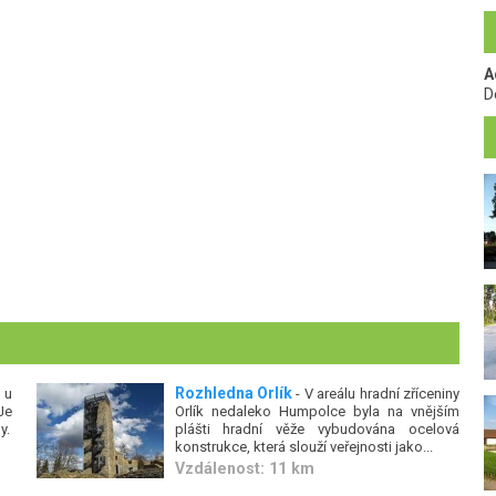
A
D
Rozhledna Orlík
 u
- V areálu hradní zříceniny
Je
Orlík nedaleko Humpolce byla na vnějším
y.
plášti hradní věže vybudována ocelová
konstrukce, která slouží veřejnosti jako...
Vzdálenost: 11 km