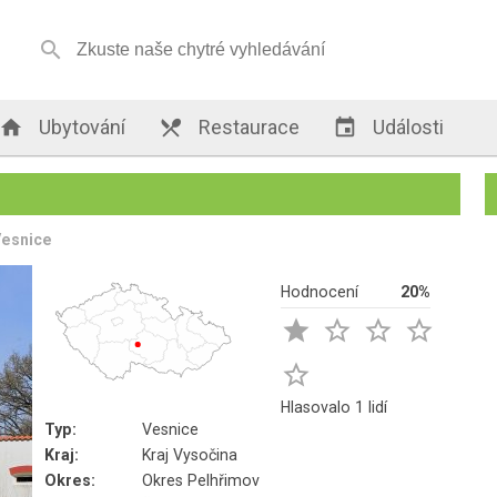


Ubytování

Restaurace

Události
Vesnice
Hodnocení
20%





Hlasovalo 1 lidí
Typ:
Vesnice
Kraj:
Kraj Vysočina
Okres:
Okres Pelhřimov