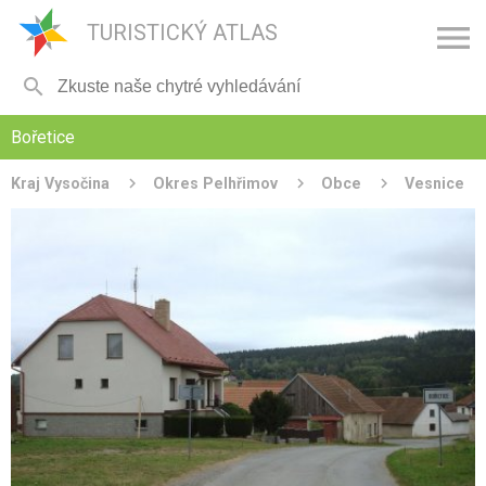

TURISTICKÝ ATLAS

Bořetice
Kraj Vysočina
Okres Pelhřimov
Obce
Vesnice