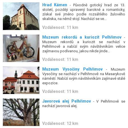
Hrad Kámen
- Původně gotický hrad ze 13.
století, později upravený barokně a romanticky,
získal své jméno podle rozsáhlého žulového
skaliska, na němž stojí. Nachází se ve...
Vzdálenost: 11 km
Muzeum rekordů a kuriozit Pelhřimov
-
Muzeum rekordů a kuriozit se nachází v
Pelhřimově a nabízí svým návštěvníkům velice
zajímavou podívanou, jakou nikde jinde...
Vzdálenost: 11 km
Muzeum Vysočiny Pelhřimov
- Muzeum
Vysočiny se nachází v Pelhřimově na Masarykově
náměstí. Nabízí svým návštěvníkům zajímavé stálé
expozice.
Vzdálenost: 11 km
Javorová alej Pelhřimov
- V Pelhřimově se
nachází javorová alej.
Vzdálenost: 12 km