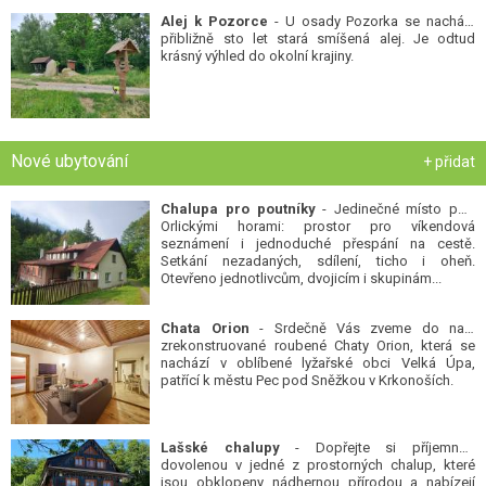
Alej k Pozorce
- U osady Pozorka se nachází
přibližně sto let stará smíšená alej. Je odtud
krásný výhled do okolní krajiny.
Nové ubytování
+ přidat
Chalupa pro poutníky
- Jedinečné místo pod
Orlickými horami: prostor pro víkendová
seznámení i jednoduché přespání na cestě.
Setkání nezadaných, sdílení, ticho i oheň.
Otevřeno jednotlivcům, dvojicím i skupinám...
Chata Orion
- Srdečně Vás zveme do naší
zrekonstruované roubené Chaty Orion, která se
nachází v oblíbené lyžařské obci Velká Úpa,
patřící k městu Pec pod Sněžkou v Krkonoších.
Lašské chalupy
- Dopřejte si příjemnou
dovolenou v jedné z prostorných chalup, které
jsou obklopeny nádhernou přírodou a nabízejí