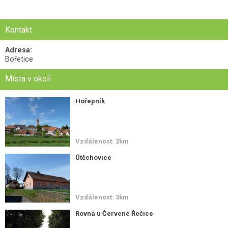
Kontakt
Adresa:
Bořetice
Místa v okolí
Hořepník
Vzdálenost: 2km
Útěchovice
Vzdálenost: 3km
Rovná u Červené Řečice