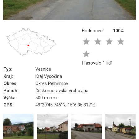
Hodnocení
100%





Hlasovalo 1 lidí
Typ:
Vesnice
Kraj:
Kraj Vysočina
Okres:
Okres Pelhřimov
Pohoří:
Českomoravská vrchovina
Výška:
500 m n.m.
GPS:
49°29'45.745"N, 15°6'35.817"E