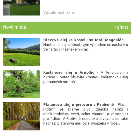
Vzdálenost: 5km
Nová místa
+ přidat
Březová alej ke kostelu sv. Maří Magdalény
-
Nádherná alej s působivým výhledem se nachází u
Velhartic v Plzeňském kraji.
Kaštanová alej u Arnoltic
- V Arnolticích v
okrese Liberec objevíte krásnou kaštanovou alej
památných stromů.
Platanová alej u pivovaru v Protivíně
- Platan
Protivín je známé pivo, značka nabízí i
nealkoholickou verzi, velmi chutnou a vhodnou i
pro řidiče. V Protivíně nedaleko pivovaru se také
nachází platanová alej, byla vysázena v roce...