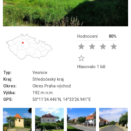
Hodnocení
80%





Hlasovalo 1 lidí
Typ:
Vesnice
Kraj:
Středočeský kraj
Okres:
Okres Praha-východ
Výška:
192 m n.m.
GPS:
50°11'34.446"N, 14°33'26.941"E