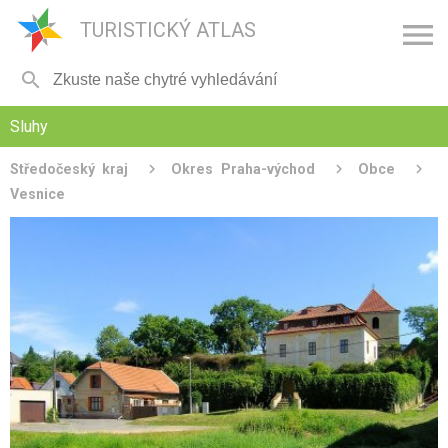

TURISTICKÝ ATLAS

Sluhy
Středočeský kraj
Okres Praha-východ
Obce
Vesnice