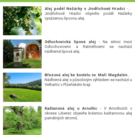
Alej podél Nežárky v Jindřichově Hradci
- V
Jindřichově Hradci objevíte podél Nežárky
vysázenou lipovou alej.
Odlochovická lipová alej
- Na silnici mezi
Odlochovicemi a Ratměřicemi se nachází
nádherná lipová alej.
Březová alej ke kostelu sv. Maří Magdalény
-
Nádherná alej s působivým výhledem se nachází u
Velhartic v Plzeňském kraji.
Kaštanová alej u Arnoltic
- V Arnolticích v
okrese Liberec objevíte krásnou kaštanovou alej
památných stromů.