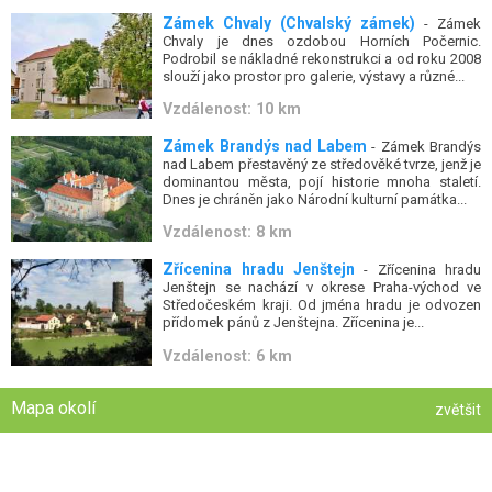
Zámek Chvaly (Chvalský zámek)
- Zámek
Chvaly je dnes ozdobou Horních Počernic.
Podrobil se nákladné rekonstrukci a od roku 2008
slouží jako prostor pro galerie, výstavy a různé...
Vzdálenost: 10 km
Zámek Brandýs nad Labem
- Zámek Brandýs
nad Labem přestavěný ze středověké tvrze, jenž je
dominantou města, pojí historie mnoha staletí.
Dnes je chráněn jako Národní kulturní památka...
Vzdálenost: 8 km
Zřícenina hradu Jenštejn
- Zřícenina hradu
Jenštejn se nachází v okrese Praha-východ ve
Středočeském kraji. Od jména hradu je odvozen
přídomek pánů z Jenštejna. Zřícenina je...
Vzdálenost: 6 km
Mapa okolí
zvětšit