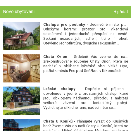
Nové ubytování
+ přidat
Chalupa pro poutníky
- Jedinečné místo pod
Orlickými horami: prostor pro víkendová
seznámení i jednoduché přespání na cestě.
Setkání nezadaných, sdílení, ticho i oheň.
Otevřeno jednotlivcům, dvojicím i skupinám...
Chata Orion
- Srdečně Vás zveme do naší
zrekonstruované roubené Chaty Orion, která se
nachází v oblíbené lyžařské obci Velká Úpa,
patřící k městu Pec pod Sněžkou v Krkonoších.
Lašské chalupy
- Dopřejte si příjemnou
dovolenou v jedné z prostorných chalup, které
jsou obklopeny nádhernou přírodou a nabízejí
veškeré zázemí pro fantastický pobyt.
Vychutnejte si klidné ráno, nadechněte se...
Chata U Koníků
- Plánujete vyrazit do Krušných
hor? Zveme Vás do naší Chaty U Koníků, která se
nachází v klidné části obce Moldava, nedaleko