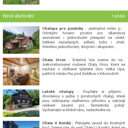
Nové ubytování
+ přidat
Chalupa pro poutníky
- Jedinečné místo pod
Orlickými horami: prostor pro víkendová
seznámení i jednoduché přespání na cestě.
Setkání nezadaných, sdílení, ticho i oheň.
Otevřeno jednotlivcům, dvojicím i skupinám...
Chata Orion
- Srdečně Vás zveme do naší
zrekonstruované roubené Chaty Orion, která se
nachází v oblíbené lyžařské obci Velká Úpa,
patřící k městu Pec pod Sněžkou v Krkonoších.
Lašské chalupy
- Dopřejte si příjemnou
dovolenou v jedné z prostorných chalup, které
jsou obklopeny nádhernou přírodou a nabízejí
veškeré zázemí pro fantastický pobyt.
Vychutnejte si klidné ráno, nadechněte se...
Chata U Koníků
- Plánujete vyrazit do Krušných
hor? Zveme Vás do naší Chaty U Koníků, která se