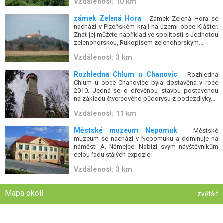
Vzdálenost: 10 km
zámek Zelená Hora
- Zámek Zelená Hora se
nachází v Plzeňském kraji na území obce Klášter.
Znát jej můžete například ve spojitosti s Jednotou
zelenohorskou, Rukopisem zelenohorským...
Vzdálenost: 3 km
Rozhledna Chlum u Chanovic
- Rozhledna
Chlum u obce Chanovice byla dostavěna v roce
2010. Jedná se o dřevěnou stavbu postavenou
na základu čtvercového půdorysu z podezdívky...
Vzdálenost: 11 km
Městské muzeum Nepomuk
- Městské
muzeum se nachází v Nepomuku a dominuje na
náměstí A. Němejce. Nabízí svým návštěvníkům
celou řadu stálých expozic.
Vzdálenost: 3 km
Mapa okolí
zvětšit