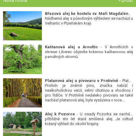
Nová místa
+ přidat
Březová alej ke kostelu sv. Maří Magdalény
-
Nádherná alej s působivým výhledem se nachází u
Velhartic v Plzeňském kraji.
Kaštanová alej u Arnoltic
- V Arnolticích v
okrese Liberec objevíte krásnou kaštanovou alej
památných stromů.
Platanová alej u pivovaru v Protivíně
- Platan
Protivín je známé pivo, značka nabízí i
nealkoholickou verzi, velmi chutnou a vhodnou i
pro řidiče. V Protivíně nedaleko pivovaru se také
nachází platanová alej, byla vysázena v roce...
Alej k Pozorce
- U osady Pozorka se nachází
přibližně sto let stará smíšená alej. Je odtud
krásný výhled do okolní krajiny.