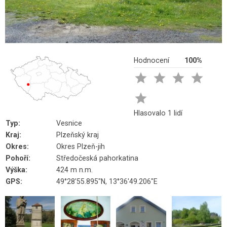
Hodnocení
100%





Hlasovalo 1 lidí
Typ:
Vesnice
Kraj:
Plzeňský kraj
Okres:
Okres Plzeň-jih
Pohoří:
Středočeská pahorkatina
Výška:
424 m n.m.
GPS:
49°28'55.895"N, 13°36'49.206"E