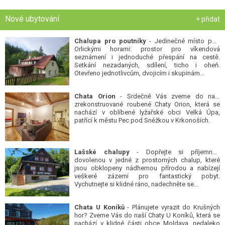
Nové ubytování
+ přidat
Chalupa pro poutníky
- Jedinečné místo pod
Orlickými horami: prostor pro víkendová
seznámení i jednoduché přespání na cestě.
Setkání nezadaných, sdílení, ticho i oheň.
Otevřeno jednotlivcům, dvojicím i skupinám...
Chata Orion
- Srdečně Vás zveme do naší
zrekonstruované roubené Chaty Orion, která se
nachází v oblíbené lyžařské obci Velká Úpa,
patřící k městu Pec pod Sněžkou v Krkonoších.
Lašské chalupy
- Dopřejte si příjemnou
dovolenou v jedné z prostorných chalup, které
jsou obklopeny nádhernou přírodou a nabízejí
veškeré zázemí pro fantastický pobyt.
Vychutnejte si klidné ráno, nadechněte se...
Chata U Koníků
- Plánujete vyrazit do Krušných
hor? Zveme Vás do naší Chaty U Koníků, která se
nachází v klidné části obce Moldava, nedaleko