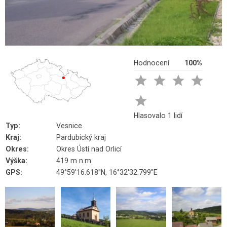
Hodnocení
100%





Hlasovalo 1 lidí
Typ:
Vesnice
Kraj:
Pardubický kraj
Okres:
Okres Ústí nad Orlicí
Výška:
419 m n.m.
GPS:
49°59'16.618"N, 16°32'32.799"E