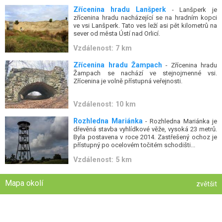
Zřícenina hradu Lanšperk
- Lanšperk je
zřícenina hradu nacházející se na hradním kopci
ve vsi Lanšperk. Tato ves leží asi pět kilometrů na
sever od města Ústí nad Orlicí.
Vzdálenost: 7 km
Zřícenina hradu Žampach
- Zřícenina hradu
Žampach se nachází ve stejnojmenné vsi.
Zřícenina je volně přístupná veřejnosti.
Vzdálenost: 10 km
Rozhledna Mariánka
- Rozhledna Mariánka je
dřevěná stavba vyhlídkové věže, vysoká 23 metrů.
Byla postavena v roce 2014. Zastřešený ochoz je
přístupný po ocelovém točitém schodišti...
Vzdálenost: 5 km
Mapa okolí
zvětšit