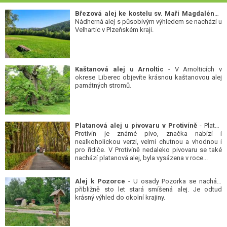
Březová alej ke kostelu sv. Maří Magdalény
-
Nádherná alej s působivým výhledem se nachází u
Velhartic v Plzeňském kraji.
Kaštanová alej u Arnoltic
- V Arnolticích v
okrese Liberec objevíte krásnou kaštanovou alej
památných stromů.
Platanová alej u pivovaru v Protivíně
- Platan
Protivín je známé pivo, značka nabízí i
nealkoholickou verzi, velmi chutnou a vhodnou i
pro řidiče. V Protivíně nedaleko pivovaru se také
nachází platanová alej, byla vysázena v roce...
Alej k Pozorce
- U osady Pozorka se nachází
přibližně sto let stará smíšená alej. Je odtud
krásný výhled do okolní krajiny.