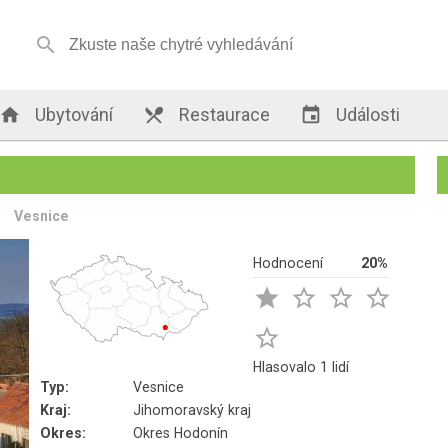


Ubytování

Restaurace

Události
Vesnice
Hodnocení
20%





Hlasovalo 1 lidí
Typ:
Vesnice
Kraj:
Jihomoravský kraj
Okres:
Okres Hodonín