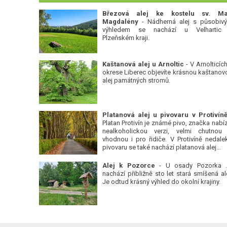
Březová alej ke kostelu sv. Ma
Magdalény
- Nádherná alej s působiv
výhledem se nachází u Velhartic
Plzeňském kraji.
Kaštanová alej u Arnoltic
- V Arnolticích
okrese Liberec objevíte krásnou kaštanov
alej památných stromů.
Platan Protivín je známé pivo, značka nabízí
nealkoholickou verzi, velmi chutnou
vhodnou i pro řidiče. V Protivíně nedale
pivovaru se také nachází platanová alej...
Alej k Pozorce
- U osady Pozorka 
nachází přibližně sto let stará smíšená ale
Je odtud krásný výhled do okolní krajiny.