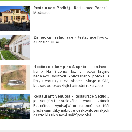
Restaurace Podháj
- Restaurace Podháj -
Modřišice
Zámecká restaurace
- Restaurace Pivovar
a Penzion GRASEL
Hostinec a kemp na Slapnici
- Hostinec a
kemp Na Slapnici leží v hezké krajině
nedaleko soutoku Zbirožského potoka a
řeky Berounky mezi obcemi Skryje a Čilá,
kousek od okouzlující přírodní rezervace...
Restaurant Sequoia
- Restaurace Sequoia
je součástí hotelového resortu Zámek
Ratměřice. Vynikajícímu renomé se těší
především díky nabídce česko-slovenských
gastro klasik v nové svěží podobě.