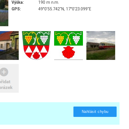
Výška:
190 m n.m.
GPS:
49°0'55.742"N, 17°0'23.099"E
Nahlásit chybu