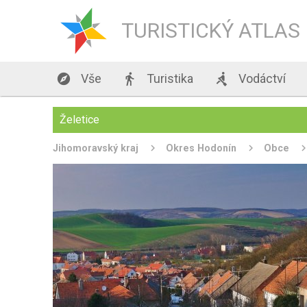
TURISTICKÝ ATLAS

Vše

Turistika

Vodáctví
Želetice
Jihomoravský kraj
Okres Hodonín
Obce