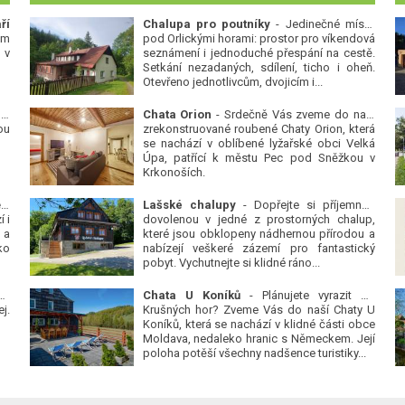
ří
Chalupa pro poutníky
- Jedinečné místo
ým
pod Orlickými horami: prostor pro víkendová
 v
seznámení i jednoduché přespání na cestě.
Setkání nezadaných, sdílení, ticho i oheň.
Otevřeno jednotlivcům, dvojicím i...
 v
Chata Orion
- Srdečně Vás zveme do naší
ou
zrekonstruované roubené Chaty Orion, která
se nachází v oblíbené lyžařské obci Velká
Úpa, patřící k městu Pec pod Sněžkou v
Krkonoších.
Platanová alej u pivovaru v Protivíně
-
Lašské chalupy
- Dopřejte si příjemnou
 i
dovolenou v jedné z prostorných chalup,
 a
které jsou obklopeny nádhernou přírodou a
ko
nabízejí veškeré zázemí pro fantastický
pobyt. Vychutnejte si klidné ráno...
se
Chata U Koníků
- Plánujete vyrazit do
j.
Krušných hor? Zveme Vás do naší Chaty U
Koníků, která se nachází v klidné části obce
Moldava, nedaleko hranic s Německem. Její
poloha potěší všechny nadšence turistiky...