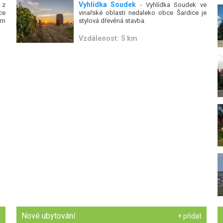
Vyhlídka Soudek
 z
- Vyhlídka Soudek ve
ce
vinařské oblasti nedaleko obce Šardice je
em
stylová dřevěná stavba.
Vzdálenost: 5 km
Nové ubytování
t
+ přidat