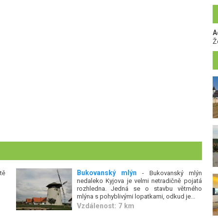
A
Ž
Bukovanský mlýn
tě
- Bukovanský mlýn
nedaleko Kyjova je velmi netradičně pojatá
rozhledna. Jedná se o stavbu větrného
mlýna s pohyblivými lopatkami, odkud je...
Vzdálenost: 7 km