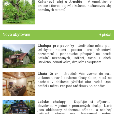
Kaštanová alej u Arnoltic
- V Arnolticích v
okrese Liberec objevíte krásnou kaštanovou alej
památných stromů.
Nové ubytování
+ přidat
Chalupa pro poutníky
- Jedinečné místo pod
Orlickými horami: prostor pro víkendová
seznámení i jednoduché přespání na cestě.
Setkání nezadaných, sdílení, ticho i oheň.
Otevřeno jednotlivcům, dvojicím i skupinám...
Chata Orion
- Srdečně Vás zveme do naší
zrekonstruované roubené Chaty Orion, která se
nachází v oblíbené lyžařské obci Velká Úpa,
patřící k městu Pec pod Sněžkou v Krkonoších.
Lašské chalupy
- Dopřejte si příjemnou
dovolenou v jedné z prostorných chalup, které
jsou obklopeny nádhernou přírodou a nabízejí
veškeré zázemí pro fantastický pobyt.