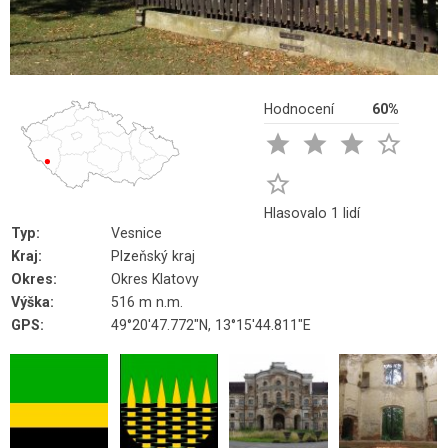
Hodnocení
60%





Hlasovalo 1 lidí
Typ:
Vesnice
Kraj:
Plzeňský kraj
Okres:
Okres Klatovy
Výška:
516 m n.m.
GPS:
49°20'47.772"N, 13°15'44.811"E