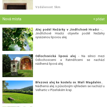
Vzdálenost: 5km
Nová místa
+ přidat
Alej podél Nežárky v Jindřichově Hradci
- V
Jindřichově Hradci objevíte podél Nežárky
vysázenou lipovou alej.
Odlochovická lipová alej
- Na silnici mezi
Odlochovicemi a Ratměřicemi se nachází
nádherná lipová alej.
Březová alej ke kostelu sv. Maří Magdalény
-
Nádherná alej s působivým výhledem se nachází u
Velhartic v Plzeňském kraji.