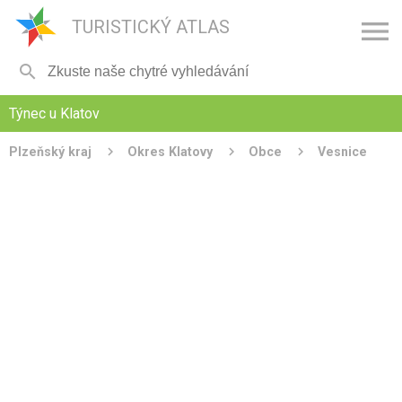

TURISTICKÝ ATLAS

Týnec u Klatov
Plzeňský kraj
Okres Klatovy
Obce
Vesnice