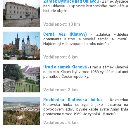
Zámek Bystřice nad Úhlavou
- Zámek Bystřice
nad Úhlavou - Expozice historického mobiliáře a
historie objektu
Vzdálenost: 10 km
Černá věž (Klatovy)
- Zdaleka viditelná
dominanta Klatov je vysoká téměř 82 metrů.
Najdeme ji v jihozápadním rohu náměstí.
Vzdálenost: 6 km
Hrad a zámek Klenová
- Hrad a zámek Klenová
nedaleko Klatov byl v roce 1958 vyhlášen kulturní
památkou České republiky.
Vzdálenost: 3 km
Rozhledna Klatovská hůrka
- Rozhledna
Klatovská hůrka se vypíná jako nástavba na
obvodovém zdivu bývalé kaple svaté Anny, byla
postavena v roce 1969. Je vysoká 15 metrů.
Vzdálenost: 6 km