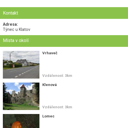
Kontakt
Adresa:
Týnec u Klatov
Místa v okolí
Vrhaveč
Vzdálenost: 3km
Klenová
Vzdálenost: 3km
Lomec