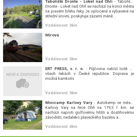
Tábořiště Dronte - Loket nad Ohří
- Tábořiště
Dronte - Loket nad Ohří se nachází na konci města
na pravém břehu řeky. Je oplocené a vybavené na
střední úrovni, poskytuje zázemí méně...
Vzdálenost: 3km
Mírová
Vzdálenost: 3km
ERT PRESS, s. r. o.
- Půjčovna nabízí lodě na
všech řekách v České republice. Doprava je
možná kamkoliv.
Vzdálenost: 3km
Minicamp Karlovy Vary
- Autokemp ve městě
Karlovy Vary na řece Ohři na 179,5 ř. km. se
nachází naproti golfovému hřišti a dostihovému
závodišti, nedaleko plaveckého bazénu a...
Vzdálenost: 4km