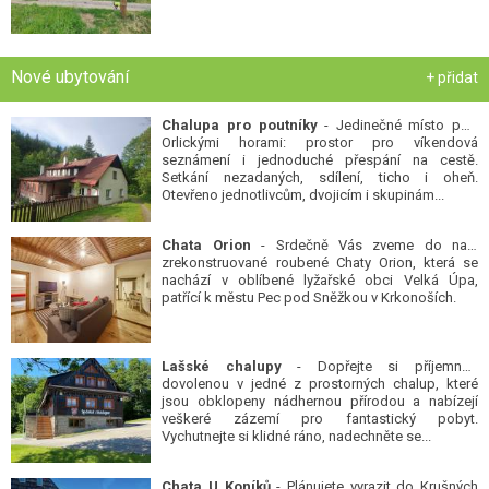
Nové ubytování
+ přidat
Chalupa pro poutníky
- Jedinečné místo pod
Orlickými horami: prostor pro víkendová
seznámení i jednoduché přespání na cestě.
Setkání nezadaných, sdílení, ticho i oheň.
Otevřeno jednotlivcům, dvojicím i skupinám...
Chata Orion
- Srdečně Vás zveme do naší
zrekonstruované roubené Chaty Orion, která se
nachází v oblíbené lyžařské obci Velká Úpa,
patřící k městu Pec pod Sněžkou v Krkonoších.
Lašské chalupy
- Dopřejte si příjemnou
dovolenou v jedné z prostorných chalup, které
jsou obklopeny nádhernou přírodou a nabízejí
veškeré zázemí pro fantastický pobyt.
Vychutnejte si klidné ráno, nadechněte se...
Chata U Koníků
- Plánujete vyrazit do Krušných