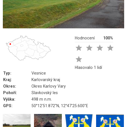
Hodnocení
100%





Hlasovalo 1 lidí
Typ:
Vesnice
Kraj:
Karlovarský kraj
Okres:
Okres Karlovy Vary
Pohoří:
Slavkovský les
Výška:
498 m n.m.
GPS:
50°12'51.872"N, 12°47'25.600"E