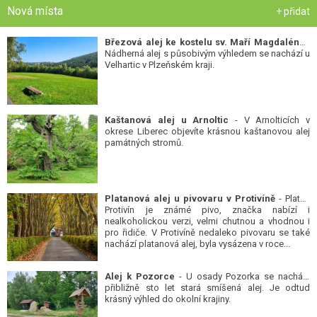
Nová místa
+ přidat
Březová alej ke kostelu sv. Maří Magdalény
-
Nádherná alej s působivým výhledem se nachází u
Velhartic v Plzeňském kraji.
Kaštanová alej u Arnoltic
- V Arnolticích v
okrese Liberec objevíte krásnou kaštanovou alej
památných stromů.
Platanová alej u pivovaru v Protivíně
- Platan
Protivín je známé pivo, značka nabízí i
nealkoholickou verzi, velmi chutnou a vhodnou i
pro řidiče. V Protivíně nedaleko pivovaru se také
nachází platanová alej, byla vysázena v roce...
Alej k Pozorce
- U osady Pozorka se nachází
přibližně sto let stará smíšená alej. Je odtud
krásný výhled do okolní krajiny.