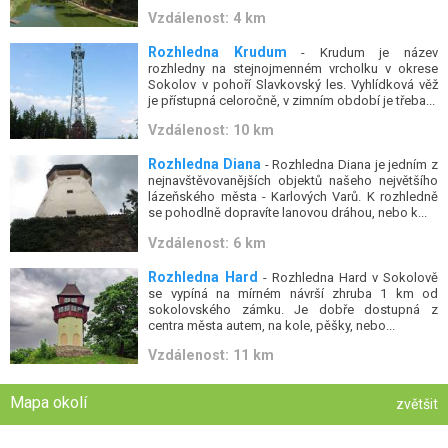
Vzdálenost: 4 km
Rozhledna Krudum
- Krudum je název
rozhledny na stejnojmenném vrcholku v okrese
Sokolov v pohoří Slavkovský les. Vyhlídková věž
je přístupná celoročně, v zimním období je třeba...
Vzdálenost: 10 km
Rozhledna Diana
- Rozhledna Diana je jedním z
nejnavštěvovanějších objektů našeho největšího
lázeňského města - Karlových Varů. K rozhledně
se pohodlně dopravíte lanovou dráhou, nebo k...
Vzdálenost: 6 km
Rozhledna Hard
- Rozhledna Hard v Sokolově
se vypíná na mírném návrší zhruba 1 km od
sokolovského zámku. Je dobře dostupná z
centra města autem, na kole, pěšky, nebo...
Vzdálenost: 11 km
Mapa okolí
zvětšit