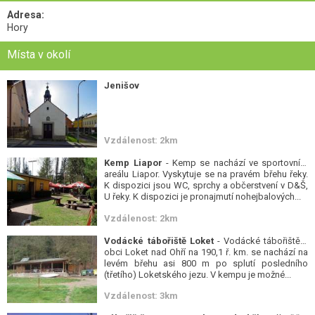
Adresa:
Hory
Místa v okolí
Jenišov
Vzdálenost: 2km
Kemp Liapor
- Kemp se nachází ve sportovním
areálu Liapor. Vyskytuje se na pravém břehu řeky.
K dispozici jsou WC, sprchy a občerstvení v D&Š,
U řeky. K dispozici je pronajmutí nohejbalových...
Vzdálenost: 2km
Vodácké tábořiště Loket
- Vodácké tábořiště v
obci Loket nad Ohří na 190,1 ř. km. se nachází na
levém břehu asi 800 m po splutí posledního
(třetího) Loketského jezu. V kempu je možné...
Vzdálenost: 3km