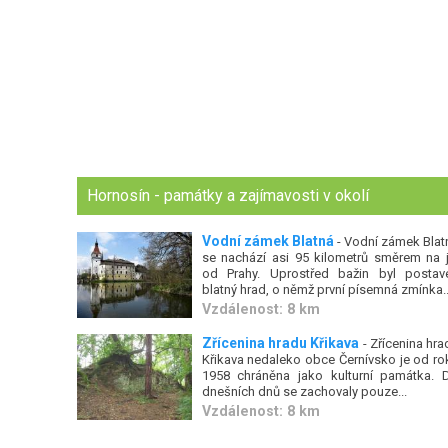
Hornosín - památky a zajímavosti v okolí
Vodní zámek Blatná
- Vodní zámek Blat
se nachází asi 95 kilometrů směrem na j
od Prahy. Uprostřed bažin byl postav
blatný hrad, o němž první písemná zmínka..
Vzdálenost: 8 km
Zřícenina hradu Křikava
- Zřícenina hra
Křikava nedaleko obce Černívsko je od ro
1958 chráněna jako kulturní památka. 
dnešních dnů se zachovaly pouze...
Vzdálenost: 8 km