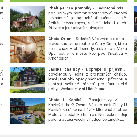
ří
Chalupa pro poutníky
- Jedinečné místo
ým
pod Orlickými horami: prostor pro víkendová
 v
seznámení i jednoduché přespání na cestě.
Setkání nezadaných, sdílení, ticho i oheň.
Otevřeno jednotlivcům, dvojicím i...
 v
Chata Orion
- Srdečně Vás zveme do naší
ou
zrekonstruované roubené Chaty Orion, která
se nachází v oblíbené lyžařské obci Velká
Úpa, patřící k městu Pec pod Sněžkou v
Krkonoších.
Platanová alej u pivovaru v Protivíně
-
Lašské chalupy
- Dopřejte si příjemnou
 i
dovolenou v jedné z prostorných chalup,
 a
které jsou obklopeny nádhernou přírodou a
ko
nabízejí veškeré zázemí pro fantastický
pobyt. Vychutnejte si klidné ráno...
se
Chata U Koníků
- Plánujete vyrazit do
j.
Krušných hor? Zveme Vás do naší Chaty U
Koníků, která se nachází v klidné části obce
Moldava, nedaleko hranic s Německem. Její
poloha potěší všechny nadšence turistiky...