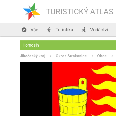
TURISTICKÝ ATLAS

Vše

Turistika

Vodáctví
Hornosín
Jihočeský kraj
Okres Strakonice
Obce