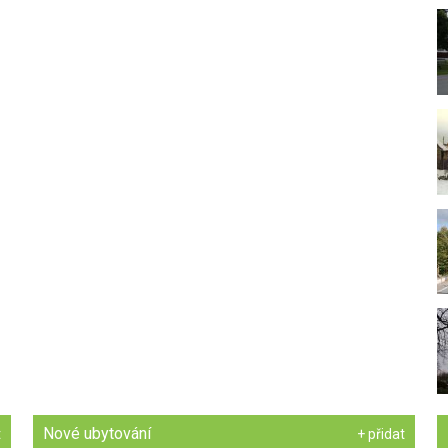
Nové ubytování
t
+ přidat