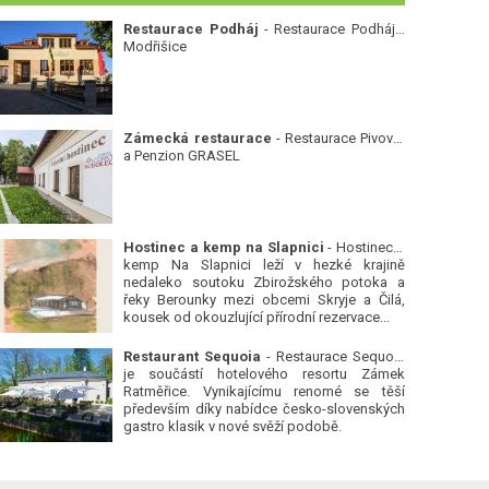
Restaurace Podháj
- Restaurace Podháj -
Modřišice
Zámecká restaurace
- Restaurace Pivovar
a Penzion GRASEL
Hostinec a kemp na Slapnici
- Hostinec a
kemp Na Slapnici leží v hezké krajině
nedaleko soutoku Zbirožského potoka a
řeky Berounky mezi obcemi Skryje a Čilá,
kousek od okouzlující přírodní rezervace...
Restaurant Sequoia
- Restaurace Sequoia
je součástí hotelového resortu Zámek
Ratměřice. Vynikajícímu renomé se těší
především díky nabídce česko-slovenských
gastro klasik v nové svěží podobě.