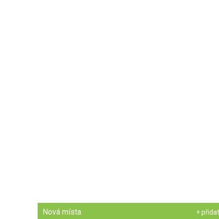
Nová místa
+ přida