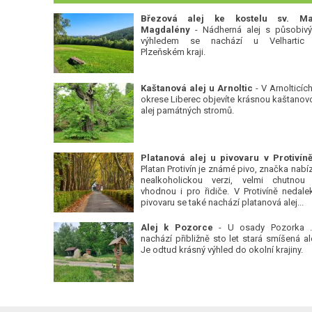
Březová alej ke kostelu sv. Ma
Magdalény
- Nádherná alej s působiv
výhledem se nachází u Velhartic
Plzeňském kraji.
Kaštanová alej u Arnoltic
- V Arnolticích
okrese Liberec objevíte krásnou kaštanov
alej památných stromů.
Platan Protivín je známé pivo, značka nabízí
nealkoholickou verzi, velmi chutnou
vhodnou i pro řidiče. V Protivíně nedale
pivovaru se také nachází platanová alej...
Alej k Pozorce
- U osady Pozorka 
nachází přibližně sto let stará smíšená ale
Je odtud krásný výhled do okolní krajiny.