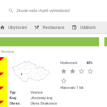


Ubytování

Restaurace

Události
Vesnice
Hodnocení
40%





Hlasovalo 1 lidí
Typ:
Vesnice
Kraj:
Jihočeský kraj
Okres:
Okres Strakonice