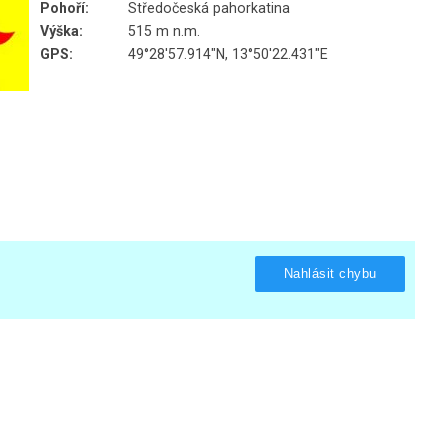
Pohoří:
Středočeská pahorkatina
Výška:
515 m n.m.
GPS:
49°28'57.914"N, 13°50'22.431"E
Nahlásit chybu