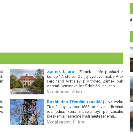
A
H
Zámek Lnáře
ná
- Zámek Lnáře pochází z
ih
konce 17. století. Dal jej vystavět hrabě Alex
en
Ferdinand Vratislav z Mitrovic. Zámek pak
.
vlastnili Černínové, kteří dohlédli na jeho...
Vzdálenost: 5 km
Rozhledna Třemšín (zaniklá)
du
- Na vrchu
ku
Třemšín byla v roce 1888 postavena dřevěná
Do
rozhledna, která musela být po zásahu
bleskem a následně kvůli neutěšenému...
Vzdálenost: 11 km