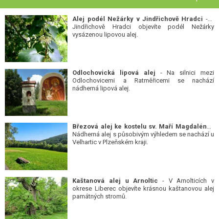
Alej podél Nežárky v Jindřichově Hradci
- V
Jindřichově Hradci objevíte podél Nežárky
vysázenou lipovou alej.
Odlochovická lipová alej
- Na silnici mezi
Odlochovicemi a Ratměřicemi se nachází
nádherná lipová alej.
Březová alej ke kostelu sv. Maří Magdalény
-
Nádherná alej s působivým výhledem se nachází u
Velhartic v Plzeňském kraji.
Kaštanová alej u Arnoltic
- V Arnolticích v
okrese Liberec objevíte krásnou kaštanovou alej
památných stromů.