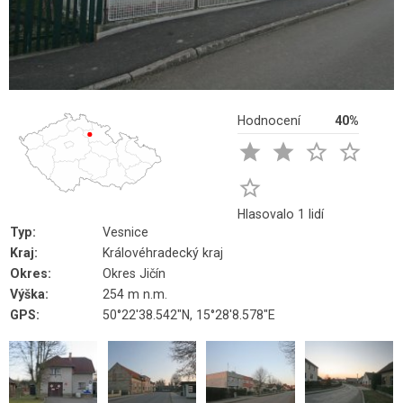
Hodnocení
40%





Hlasovalo 1 lidí
Typ:
Vesnice
Kraj:
Královéhradecký kraj
Okres:
Okres Jičín
Výška:
254 m n.m.
GPS:
50°22'38.542"N, 15°28'8.578"E