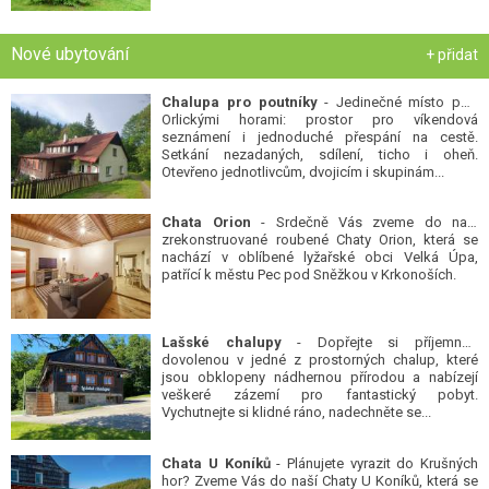
Nové ubytování
+ přidat
Chalupa pro poutníky
- Jedinečné místo pod
Orlickými horami: prostor pro víkendová
seznámení i jednoduché přespání na cestě.
Setkání nezadaných, sdílení, ticho i oheň.
Otevřeno jednotlivcům, dvojicím i skupinám...
Chata Orion
- Srdečně Vás zveme do naší
zrekonstruované roubené Chaty Orion, která se
nachází v oblíbené lyžařské obci Velká Úpa,
patřící k městu Pec pod Sněžkou v Krkonoších.
Lašské chalupy
- Dopřejte si příjemnou
dovolenou v jedné z prostorných chalup, které
jsou obklopeny nádhernou přírodou a nabízejí
veškeré zázemí pro fantastický pobyt.
Vychutnejte si klidné ráno, nadechněte se...
Chata U Koníků
- Plánujete vyrazit do Krušných
hor? Zveme Vás do naší Chaty U Koníků, která se