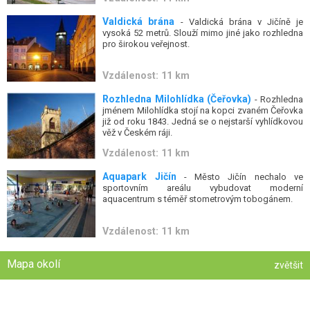
Valdická brána
- Valdická brána v Jičíně je
vysoká 52 metrů. Slouží mimo jiné jako rozhledna
pro širokou veřejnost.
Vzdálenost: 11 km
Rozhledna Milohlídka (Čeřovka)
- Rozhledna
jménem Milohlídka stojí na kopci zvaném Čeřovka
již od roku 1843. Jedná se o nejstarší vyhlídkovou
věž v Českém ráji.
Vzdálenost: 11 km
Aquapark Jičín
- Město Jičín nechalo ve
sportovním areálu vybudovat moderní
aquacentrum s téměř stometrovým tobogánem.
Vzdálenost: 11 km
Mapa okolí
zvětšit