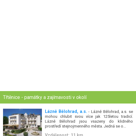
Třtěnice - památky a zajímavosti v okolí
Lázně Bělohrad, a.s.
- Lázně Bělohrad, a.s. se
mohou chlubit svou více jak 125letou tradicí.
Lázně Bělohrad jsou vsazeny do klidného
prostředí stejnojmenného města. Jedná se o...
Vzdálenost: 11 km