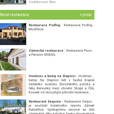
Vzdálenost: 5km
Nové restaurace
+ přidat
Restaurace Podháj
- Restaurace Podháj -
Modřišice
Zámecká restaurace
- Restaurace Pivovar
a Penzion GRASEL
Hostinec a kemp na Slapnici
- Hostinec a
kemp Na Slapnici leží v hezké krajině
nedaleko soutoku Zbirožského potoka a
řeky Berounky mezi obcemi Skryje a Čilá,
kousek od okouzlující přírodní rezervace...
Restaurant Sequoia
- Restaurace Sequoia
je součástí hotelového resortu Zámek
Ratměřice. Vynikajícímu renomé se těší
především díky nabídce česko-slovenských