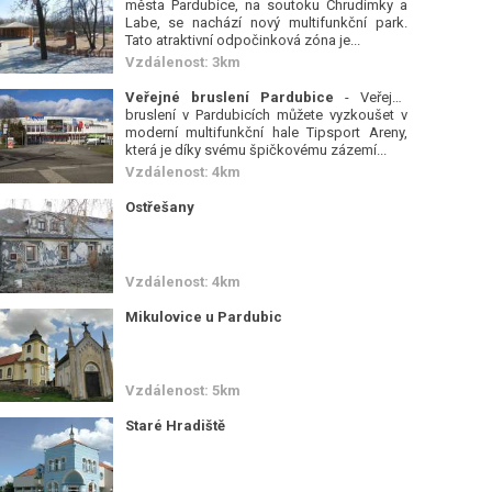
města Pardubice, na soutoku Chrudimky a
Labe, se nachází nový multifunkční park.
Tato atraktivní odpočinková zóna je...
Vzdálenost: 3km
Veřejné bruslení Pardubice
- Veřejné
bruslení v Pardubicích můžete vyzkoušet v
moderní multifunkční hale Tipsport Areny,
která je díky svému špičkovému zázemí...
Vzdálenost: 4km
Ostřešany
Vzdálenost: 4km
Mikulovice u Pardubic
Vzdálenost: 5km
Staré Hradiště