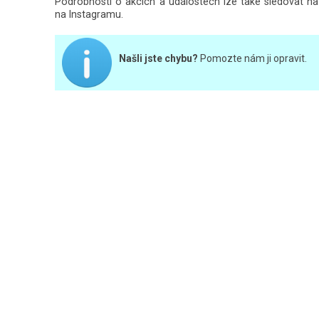
Podrobnosti o akcích a událostech lze také sledovat 
na
Instagramu
.
Našli jste chybu?
Pomozte nám ji opravit.