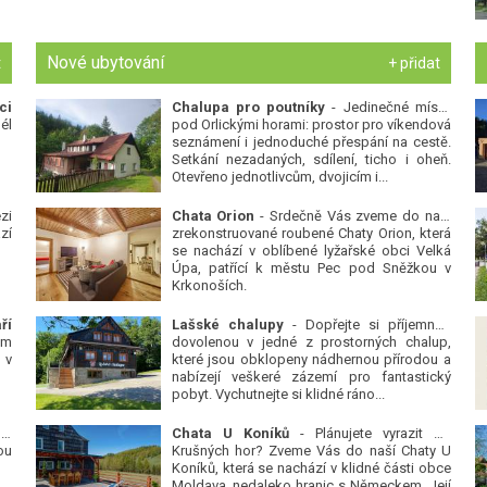
Nové ubytování
t
+ přidat
ci
Chalupa pro poutníky
- Jedinečné místo
él
pod Orlickými horami: prostor pro víkendová
seznámení i jednoduché přespání na cestě.
Setkání nezadaných, sdílení, ticho i oheň.
Otevřeno jednotlivcům, dvojicím i...
zi
Chata Orion
- Srdečně Vás zveme do naší
zí
zrekonstruované roubené Chaty Orion, která
se nachází v oblíbené lyžařské obci Velká
Úpa, patřící k městu Pec pod Sněžkou v
Krkonoších.
ří
Lašské chalupy
- Dopřejte si příjemnou
ým
dovolenou v jedné z prostorných chalup,
 v
které jsou obklopeny nádhernou přírodou a
nabízejí veškeré zázemí pro fantastický
pobyt. Vychutnejte si klidné ráno...
 v
Chata U Koníků
- Plánujete vyrazit do
ou
Krušných hor? Zveme Vás do naší Chaty U
Koníků, která se nachází v klidné části obce
Moldava, nedaleko hranic s Německem. Její