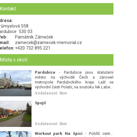
Kontakt
dresa:
růmyslová 558
ardubice
530 03
eb:
Památník Zámeček
mail:
zamecek@zamecek-memorial.cz
elefon:
+420 732 895 221
Místa v okolí
Pardubice
- Pardubice jsou statutární
město na východě Čech a zároveň
metropole Pardubického kraje. Leží ve
východní části Polabí, na soutoku řek Labe...
Vzdálenost: 3km
Spojil
Vzdálenost: 2km
Workout park Na špici
- Poblíž centra