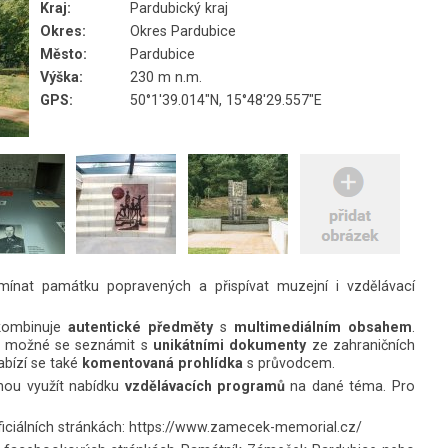
Kraj:
Pardubický kraj
Okres:
Okres Pardubice
Město:
Pardubice
Výška:
230 m n.m.
GPS:
50°1'39.014"N, 15°48'29.557"E
ínat památku popravených a přispívat muzejní i vzdělávací
 kombinuje
autentické předměty
s
multimediálním obsahem
.
je možné se seznámit s
unikátními dokumenty
ze zahraničních
abízí se také
komentovaná prohlídka
s průvodcem.
ohou využít nabídku
vzdělávacích programů
na dané téma. Pro
ficiálních stránkách:
https://www.zamecek-memorial.cz/