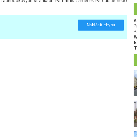
na facebookových stránkách
Památník Zámeček Pardubice
nebo
A
Nahlásit chybu
P
P
W
E
T