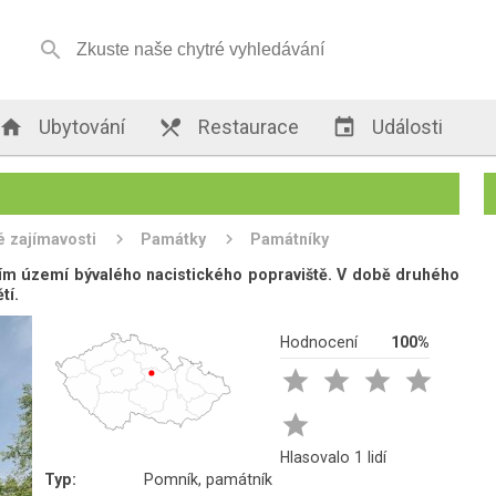


Ubytování

Restaurace

Události
é zajímavosti
Památky
Památníky
ím území bývalého nacistického popraviště. V době druhého
tí.
Hodnocení
100%





Hlasovalo 1 lidí
Typ:
Pomník, památník