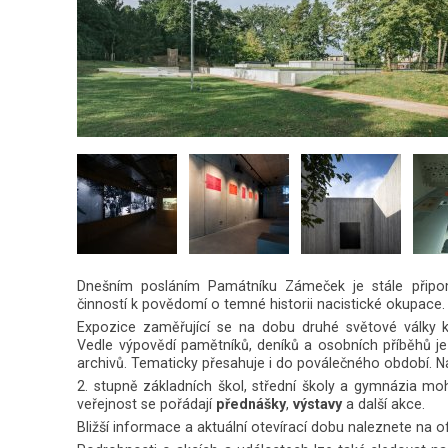
Dnešním posláním Památníku Zámeček je stále připom
činností k povědomí o temné historii nacistické okupace.
Expozice zaměřující se na dobu druhé světové války
Vedle výpovědí pamětníků, deníků a osobních příběhů 
archivů. Tematicky přesahuje i do poválečného období. N
2. stupně základních škol, střední školy a gymnázia m
veřejnost se pořádají
přednášky
,
výstavy
a další akce.
Bližší informace a aktuální otevírací dobu naleznete na o