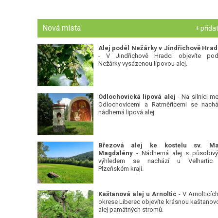
Nová místa
+ přida
Alej podél Nežárky v Jindřichově Hrad
- V Jindřichově Hradci objevíte pod
Nežárky vysázenou lipovou alej.
Odlochovická lipová alej
- Na silnici me
Odlochovicemi a Ratměřicemi se nachá
nádherná lipová alej.
Březová alej ke kostelu sv. Ma
Magdalény
- Nádherná alej s působiv
výhledem se nachází u Velhartic
Plzeňském kraji.
Kaštanová alej u Arnoltic
- V Arnolticích
okrese Liberec objevíte krásnou kaštanov
alej památných stromů.