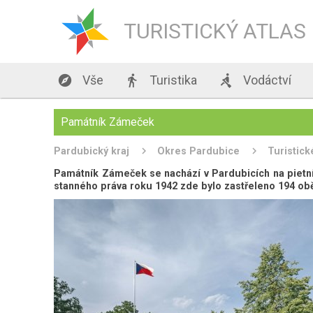
TURISTICKÝ ATLAS

Vše

Turistika

Vodáctví
Památník Zámeček
Pardubický kraj
Okres Pardubice
Turistick
Památník Zámeček se nachází v Pardubicích na pietn
stanného práva roku 1942 zde bylo zastřeleno 194 obě