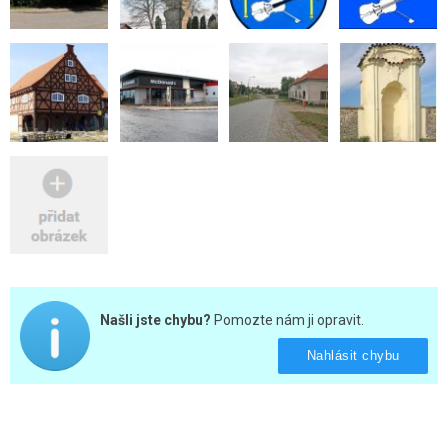
Našli jste chybu?
Pomozte nám ji opravit.
Nahlásit chybu