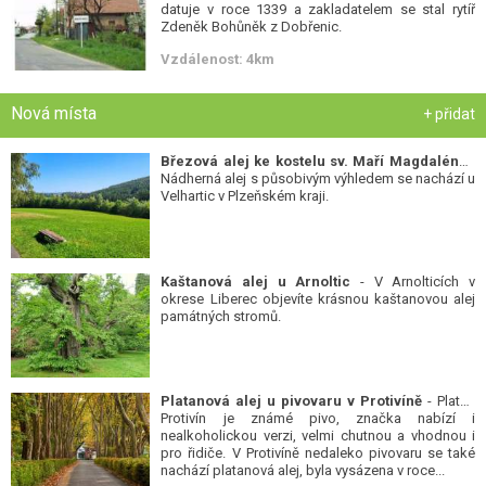
datuje v roce 1339 a zakladatelem se stal rytíř
Zdeněk Bohůněk z Dobřenic.
Vzdálenost: 4km
Nová místa
+ přidat
Březová alej ke kostelu sv. Maří Magdalény
-
Nádherná alej s působivým výhledem se nachází u
Velhartic v Plzeňském kraji.
Kaštanová alej u Arnoltic
- V Arnolticích v
okrese Liberec objevíte krásnou kaštanovou alej
památných stromů.
Platanová alej u pivovaru v Protivíně
- Platan
Protivín je známé pivo, značka nabízí i
nealkoholickou verzi, velmi chutnou a vhodnou i
pro řidiče. V Protivíně nedaleko pivovaru se také
nachází platanová alej, byla vysázena v roce...