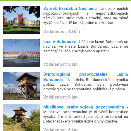
Zámek Hrádek u Nechanic
- Jeden z našich
nejpozoruhodnějších a nejpohádkovějších
zámků, letní sídlo rodu Harrachů, stojí na mírné
vyvýšenině asi 12 km západně od Hradce...
Vzdálenost: 10 km
Lázně Bohdaneč
- Léčebné lázně Bohdaneč se
nachází ve městě Lázně Bohdaneč. Lázně se
zaměřují na léčbu pohybového aparátu.
Vzdálenost: 8 km
Ornitologická pozorovatelna Lázně
Bohdaneč
- Na břehu Bohdanečského rybníka
poblíž Lázní Bohdaneč byla postavena
ornitologická pozorovatelna. Vyhlídková plošina...
Vzdálenost: 6 km
Musílkova ornitologická pozorovatelna
-
Musílkova pozorovatelna je dřevěná konstrukce
vysoká 5 metrů, odkud je možné pozorovat na
Bohdanečském rybníku různé druhy ptactva.
Vzdálenost: 6 km