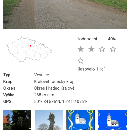
Hodnocení
40%





Hlasovalo 1 lidí
Typ:
Vesnice
Kraj:
Královéhradecký kraj
Okres:
Okres Hradec Králové
Výška:
268 m n.m.
GPS:
50°8'34.586"N, 15°41'7.076"E