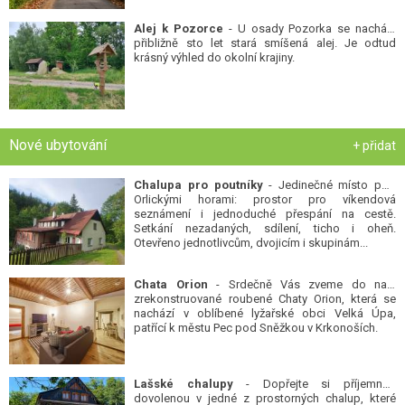
Alej k Pozorce
- U osady Pozorka se nachází
přibližně sto let stará smíšená alej. Je odtud
krásný výhled do okolní krajiny.
Nové ubytování
+ přidat
Chalupa pro poutníky
- Jedinečné místo pod
Orlickými horami: prostor pro víkendová
seznámení i jednoduché přespání na cestě.
Setkání nezadaných, sdílení, ticho i oheň.
Otevřeno jednotlivcům, dvojicím i skupinám...
Chata Orion
- Srdečně Vás zveme do naší
zrekonstruované roubené Chaty Orion, která se
nachází v oblíbené lyžařské obci Velká Úpa,
patřící k městu Pec pod Sněžkou v Krkonoších.
Lašské chalupy
- Dopřejte si příjemnou
dovolenou v jedné z prostorných chalup, které