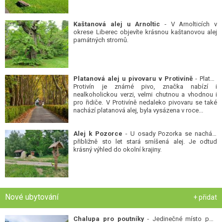
Kaštanová alej u Arnoltic
- V Arnolticích v
okrese Liberec objevíte krásnou kaštanovou alej
památných stromů.
Platanová alej u pivovaru v Protivíně
- Platan
Protivín je známé pivo, značka nabízí i
nealkoholickou verzi, velmi chutnou a vhodnou i
pro řidiče. V Protivíně nedaleko pivovaru se také
nachází platanová alej, byla vysázena v roce...
Alej k Pozorce
- U osady Pozorka se nachází
přibližně sto let stará smíšená alej. Je odtud
krásný výhled do okolní krajiny.
Nové ubytování
+ přidat
Chalupa pro poutníky
- Jedinečné místo pod