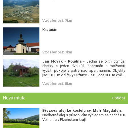
Vzdálenost: 7km
Kratušín
Vzdálenost: 7km
Jan Novák - Roudná
- Jedná se o tři čtyřlůž.
chatky a jeden dvoulůž. apartmán s možností
využití pokoje v patře nad apartmánem. Objekty
jsou 100 m od řeky Lužnice - jezu, cca 300 m dvě...
Vzdálenost: 8km
Nová místa
+ přidat
Březová alej ke kostelu sv. Maří Magdalény
-
Nádherná alej s působivým výhledem se nachází u
Velhartic v Plzeňském kraji.