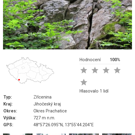
Hodnocení
100%





Hlasovalo 1 lidí
Typ:
Zřícenina
Kraj:
Jihočeský kraj
Okres:
Okres Prachatice
Výška:
727 m n.m.
GPS:
48°57'26.095"N, 13°55'44.204"E