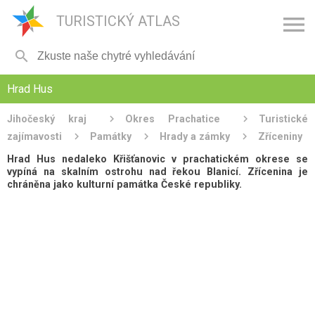

TURISTICKÝ ATLAS

Hrad Hus
Jihočeský kraj
Okres Prachatice
Turistické
zajímavosti
Památky
Hrady a zámky
Zříceniny
Hrad Hus nedaleko Křišťanovic v prachatickém okrese se
vypíná na skalním ostrohu nad řekou Blanicí. Zřícenina je
chráněna jako kulturní památka České republiky.