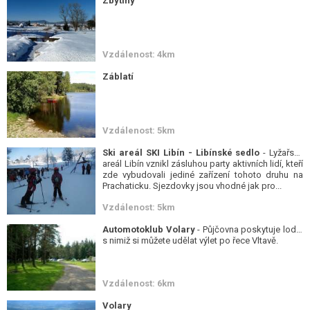
Zbytiny
Vzdálenost: 4km
Záblatí
Vzdálenost: 5km
Ski areál SKI Libín - Libínské sedlo
- Lyžařský
areál Libín vznikl zásluhou party aktivních lidí, kteří
zde vybudovali jediné zařízení tohoto druhu na
Prachaticku. Sjezdovky jsou vhodné jak pro...
Vzdálenost: 5km
Automotoklub Volary
- Půjčovna poskytuje lodě,
s nimiž si můžete udělat výlet po řece Vltavě.
Vzdálenost: 6km
Volary