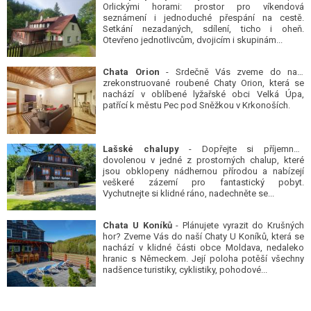
Orlickými horami: prostor pro víkendová
seznámení i jednoduché přespání na cestě.
Setkání nezadaných, sdílení, ticho i oheň.
Otevřeno jednotlivcům, dvojicím i skupinám...
Chata Orion
- Srdečně Vás zveme do naší
zrekonstruované roubené Chaty Orion, která se
nachází v oblíbené lyžařské obci Velká Úpa,
patřící k městu Pec pod Sněžkou v Krkonoších.
Lašské chalupy
- Dopřejte si příjemnou
dovolenou v jedné z prostorných chalup, které
jsou obklopeny nádhernou přírodou a nabízejí
veškeré zázemí pro fantastický pobyt.
Vychutnejte si klidné ráno, nadechněte se...
Chata U Koníků
- Plánujete vyrazit do Krušných
hor? Zveme Vás do naší Chaty U Koníků, která se
nachází v klidné části obce Moldava, nedaleko
hranic s Německem. Její poloha potěší všechny
nadšence turistiky, cyklistiky, pohodové...