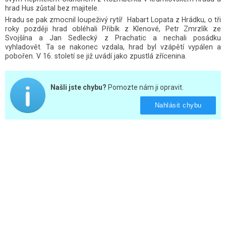
hrad Hus zůstal bez majitele.
Hradu se pak zmocnil loupeživý rytíř Habart Lopata z Hrádku, o tři
roky později hrad obléhali Přibík z Klenové, Petr Zmrzlík ze
Svojšína a Jan Sedlecký z Prachatic a nechali posádku
vyhladovět. Ta se nakonec vzdala, hrad byl vzápětí vypálen a
pobořen. V 16. století se již uvádí jako zpustlá zřícenina.
Našli jste chybu?
Pomozte nám ji opravit.
Nahlásit chybu