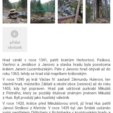
Hrad vznikl v roce 1341, patřil bratrům Herbortovi, Peškovi,
Vavřinci a Jenšíkovi z Janovic a stavba hradu byla posvěcena
králem Janem Lucemburským. Páni z Janovic hrad obývali až do
roku 1363, tehdy se hrad stal majetkem královským.
V roce 1390 jej král Václav IV. zastavil Zikmundu Hulerovi, ten
vlastnil hrad, městečko Záblatí a okolní obce (vesnice) až do roku
1405, kdy byl popraven. Hrad pak udržoval purkrabí Mikuláš
z Pístného, který se později tituloval známým jménem Mikuláš
z Husi. Byll proslulý jako husitský válečník.
V roce 1420, krátce před Mikulášovou smrtí, již hrad Hus patřil
Janovi Smilkovi z Křemže. V roce 1439 byl Jan Smilek uvězněn
svým nepřítelem Oldřichem z Rožmberka v krumlovském hradu a