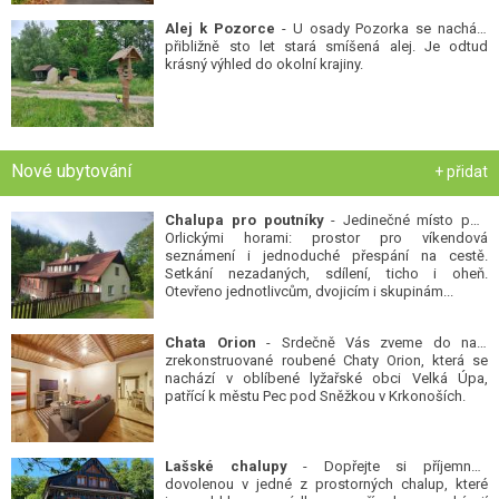
Alej k Pozorce
- U osady Pozorka se nachází
přibližně sto let stará smíšená alej. Je odtud
krásný výhled do okolní krajiny.
Nové ubytování
+ přidat
Chalupa pro poutníky
- Jedinečné místo pod
Orlickými horami: prostor pro víkendová
seznámení i jednoduché přespání na cestě.
Setkání nezadaných, sdílení, ticho i oheň.
Otevřeno jednotlivcům, dvojicím i skupinám...
Chata Orion
- Srdečně Vás zveme do naší
zrekonstruované roubené Chaty Orion, která se
nachází v oblíbené lyžařské obci Velká Úpa,
patřící k městu Pec pod Sněžkou v Krkonoších.
Lašské chalupy
- Dopřejte si příjemnou
dovolenou v jedné z prostorných chalup, které