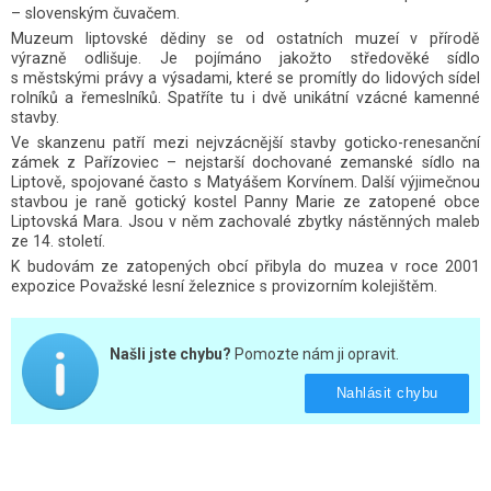
– slovenským čuvačem.
Muzeum liptovské dědiny se od ostatních muzeí v přírodě
výrazně odlišuje. Je pojímáno jakožto středověké sídlo
s městskými právy a výsadami, které se promítly do lidových sídel
rolníků a řemeslníků. Spatříte tu i dvě unikátní vzácné kamenné
stavby.
Ve skanzenu patří mezi nejvzácnější stavby goticko-renesanční
zámek z Pařízoviec – nejstarší dochované zemanské sídlo na
Liptově, spojované často s Matyášem Korvínem. Další výjimečnou
stavbou je raně gotický kostel Panny Marie ze zatopené obce
Liptovská Mara. Jsou v něm zachovalé zbytky nástěnných maleb
ze 14. století.
K budovám ze zatopených obcí přibyla do muzea v roce 2001
expozice Považské lesní železnice s provizorním kolejištěm.
Našli jste chybu?
Pomozte nám ji opravit.
Nahlásit chybu