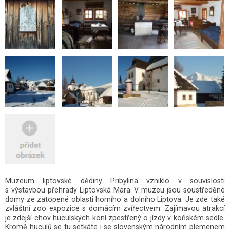
Muzeum liptovské dědiny Pribylina vzniklo v souvislosti
s výstavbou přehrady Liptovská Mara. V muzeu jsou soustředěné
domy ze zatopené oblasti horního a dolního Liptova. Je zde také
zvláštní zoo expozice s domácím zvířectvem. Zajímavou atrakcí
je zdejší chov huculských koní zpestřený o jízdy v koňském sedle.
Kromě huculů se tu setkáte i se slovenským národním plemenem