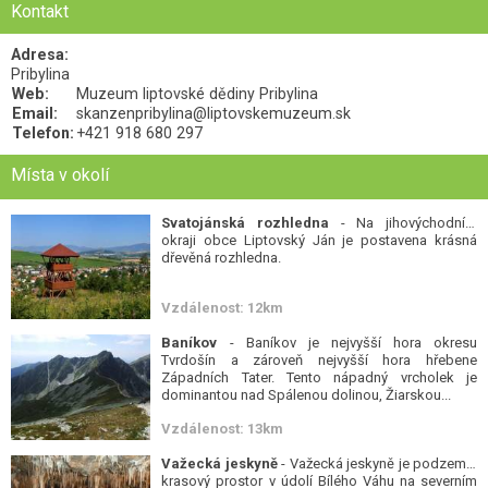
Kontakt
Adresa:
Pribylina
Web:
Muzeum liptovské dědiny Pribylina
Email:
skanzenpribylina@liptovskemuzeum.sk
Telefon:
+421 918 680 297
Místa v okolí
Svatojánská rozhledna
- Na jihovýchodním
okraji obce Liptovský Ján je postavena krásná
dřevěná rozhledna.
Vzdálenost: 12km
Baníkov
- Baníkov je nejvyšší hora okresu
Tvrdošín a zároveň nejvyšší hora hřebene
Západních Tater. Tento nápadný vrcholek je
dominantou nad Spálenou dolinou, Žiarskou...
Vzdálenost: 13km
Važecká jeskyně
- Važecká jeskyně je podzemní
krasový prostor v údolí Bílého Váhu na severním