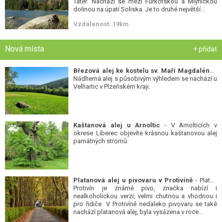
Tater. Nachází se mezi Furkotskou a Mlynickou
dolinou na úpatí Soliska. Je to druhé největší...
Vzdálenost: 19km
Nová místa
+ přidat
Březová alej ke kostelu sv. Maří Magdalény
-
Nádherná alej s působivým výhledem se nachází u
Velhartic v Plzeňském kraji.
Kaštanová alej u Arnoltic
- V Arnolticích v
okrese Liberec objevíte krásnou kaštanovou alej
památných stromů.
Platanová alej u pivovaru v Protivíně
- Platan
Protivín je známé pivo, značka nabízí i
nealkoholickou verzi, velmi chutnou a vhodnou i
pro řidiče. V Protivíně nedaleko pivovaru se také
nachází platanová alej, byla vysázena v roce...