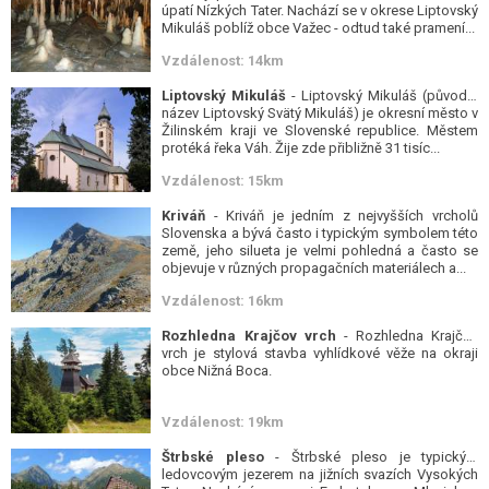
úpatí Nízkých Tater. Nachází se v okrese Liptovský
Mikuláš poblíž obce Važec - odtud také pramení...
Vzdálenost: 14km
Liptovský Mikuláš
- Liptovský Mikuláš (původní
název Liptovský Svätý Mikuláš) je okresní město v
Žilinském kraji ve Slovenské republice. Městem
protéká řeka Váh. Žije zde přibližně 31 tisíc...
Vzdálenost: 15km
Kriváň
- Kriváň je jedním z nejvyšších vrcholů
Slovenska a bývá často i typickým symbolem této
země, jeho silueta je velmi pohledná a často se
objevuje v různých propagačních materiálech a...
Vzdálenost: 16km
Rozhledna Krajčov vrch
- Rozhledna Krajčov
vrch je stylová stavba vyhlídkové věže na okraji
obce Nižná Boca.
Vzdálenost: 19km
Štrbské pleso
- Štrbské pleso je typickým
ledovcovým jezerem na jižních svazích Vysokých