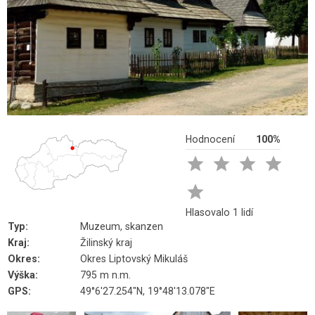
Hodnocení
100%





Hlasovalo 1 lidí
Typ:
Muzeum, skanzen
Kraj:
Žilinský kraj
Okres:
Okres Liptovský Mikuláš
Výška:
795 m n.m.
GPS:
49°6'27.254"N, 19°48'13.078"E