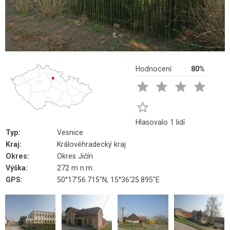
Hodnocení
80%





Hlasovalo 1 lidí
Typ:
Vesnice
Kraj:
Královéhradecký kraj
Okres:
Okres Jičín
Výška:
272 m n.m.
GPS:
50°17'56.715"N, 15°36'25.895"E