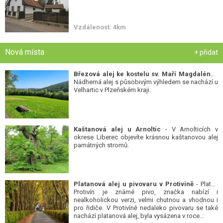
Vzdálenost: 4km
Nová místa
+ přidat
Březová alej ke kostelu sv. Maří Magdalény
-
Nádherná alej s působivým výhledem se nachází u
Velhartic v Plzeňském kraji.
Kaštanová alej u Arnoltic
- V Arnolticích v
okrese Liberec objevíte krásnou kaštanovou alej
památných stromů.
Platanová alej u pivovaru v Protivíně
- Platan
Protivín je známé pivo, značka nabízí i
nealkoholickou verzi, velmi chutnou a vhodnou i
pro řidiče. V Protivíně nedaleko pivovaru se také
nachází platanová alej, byla vysázena v roce...