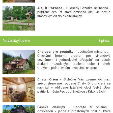
Alej k Pozorce
- U osady Pozorka se nachází
přibližně sto let stará smíšená alej. Je odtud
krásný výhled do okolní krajiny.
Nové ubytování
+ přidat
Chalupa pro poutníky
- Jedinečné místo pod
Orlickými horami: prostor pro víkendová
seznámení i jednoduché přespání na cestě.
Setkání nezadaných, sdílení, ticho i oheň.
Otevřeno jednotlivcům, dvojicím i skupinám...
Chata Orion
- Srdečně Vás zveme do naší
zrekonstruované roubené Chaty Orion, která se
nachází v oblíbené lyžařské obci Velká Úpa,
patřící k městu Pec pod Sněžkou v Krkonoších.
Lašské chalupy
- Dopřejte si příjemnou
dovolenou v jedné z prostorných chalup, které