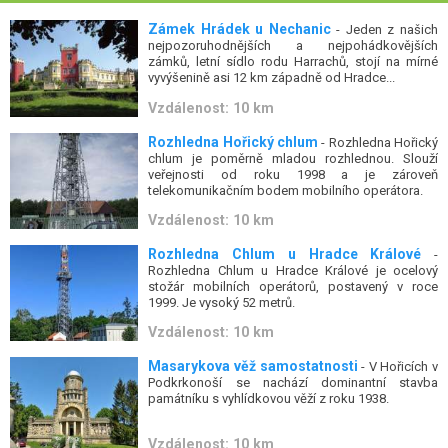
Zámek Hrádek u Nechanic
- Jeden z našich
nejpozoruhodnějších a nejpohádkovějších
zámků, letní sídlo rodu Harrachů, stojí na mírné
vyvýšenině asi 12 km západně od Hradce...
Vzdálenost: 10 km
Rozhledna Hořický chlum
- Rozhledna Hořický
chlum je poměrně mladou rozhlednou. Slouží
veřejnosti od roku 1998 a je zároveň
telekomunikačním bodem mobilního operátora.
Vzdálenost: 10 km
Rozhledna Chlum u Hradce Králové
-
Rozhledna Chlum u Hradce Králové je ocelový
stožár mobilních operátorů, postavený v roce
1999. Je vysoký 52 metrů.
Vzdálenost: 10 km
Masarykova věž samostatnosti
- V Hořicích v
Podkrkonoší se nachází dominantní stavba
památníku s vyhlídkovou věží z roku 1938.
Vzdálenost: 10 km