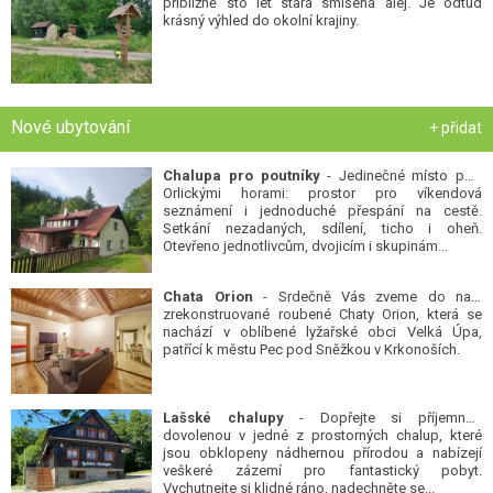
přibližně sto let stará smíšená alej. Je odtud
krásný výhled do okolní krajiny.
Nové ubytování
+ přidat
Chalupa pro poutníky
- Jedinečné místo pod
Orlickými horami: prostor pro víkendová
seznámení i jednoduché přespání na cestě.
Setkání nezadaných, sdílení, ticho i oheň.
Otevřeno jednotlivcům, dvojicím i skupinám...
Chata Orion
- Srdečně Vás zveme do naší
zrekonstruované roubené Chaty Orion, která se
nachází v oblíbené lyžařské obci Velká Úpa,
patřící k městu Pec pod Sněžkou v Krkonoších.
Lašské chalupy
- Dopřejte si příjemnou
dovolenou v jedné z prostorných chalup, které
jsou obklopeny nádhernou přírodou a nabízejí
veškeré zázemí pro fantastický pobyt.
Vychutnejte si klidné ráno, nadechněte se...