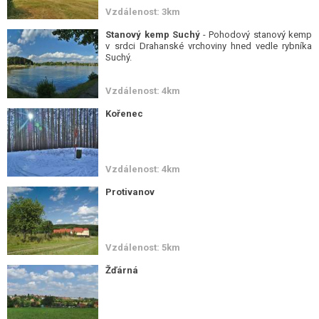
Vzdálenost: 3km
Stanový kemp Suchý
- Pohodový stanový kemp
v srdci Drahanské vrchoviny hned vedle rybníka
Suchý.
Vzdálenost: 4km
Kořenec
Vzdálenost: 4km
Protivanov
Vzdálenost: 5km
Žďárná