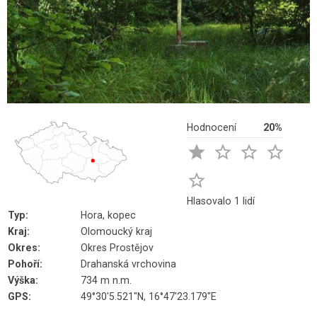
Hodnocení
20%





Hlasovalo 1 lidí
Typ:
Hora, kopec
Kraj:
Olomoucký kraj
Okres:
Okres Prostějov
Pohoří:
Drahanská vrchovina
Výška:
734 m n.m.
GPS:
49°30'5.521"N, 16°47'23.179"E