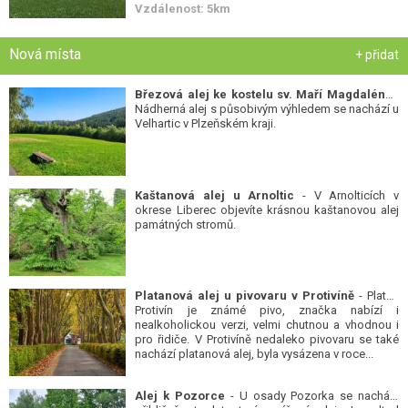
Vzdálenost: 5km
Nová místa
+ přidat
Březová alej ke kostelu sv. Maří Magdalény
-
Nádherná alej s působivým výhledem se nachází u
Velhartic v Plzeňském kraji.
Kaštanová alej u Arnoltic
- V Arnolticích v
okrese Liberec objevíte krásnou kaštanovou alej
památných stromů.
Platanová alej u pivovaru v Protivíně
- Platan
Protivín je známé pivo, značka nabízí i
nealkoholickou verzi, velmi chutnou a vhodnou i
pro řidiče. V Protivíně nedaleko pivovaru se také
nachází platanová alej, byla vysázena v roce...
Alej k Pozorce
- U osady Pozorka se nachází