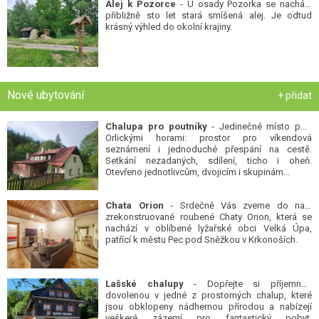
Alej k Pozorce
- U osady Pozorka se nachází
přibližně sto let stará smíšená alej. Je odtud
krásný výhled do okolní krajiny.
Nové ubytování
+ přidat
Chalupa pro poutníky
- Jedinečné místo pod
Orlickými horami: prostor pro víkendová
seznámení i jednoduché přespání na cestě.
Setkání nezadaných, sdílení, ticho i oheň.
Otevřeno jednotlivcům, dvojicím i skupinám...
Chata Orion
- Srdečně Vás zveme do naší
zrekonstruované roubené Chaty Orion, která se
nachází v oblíbené lyžařské obci Velká Úpa,
patřící k městu Pec pod Sněžkou v Krkonoších.
Lašské chalupy
- Dopřejte si příjemnou
dovolenou v jedné z prostorných chalup, které
jsou obklopeny nádhernou přírodou a nabízejí
veškeré zázemí pro fantastický pobyt.