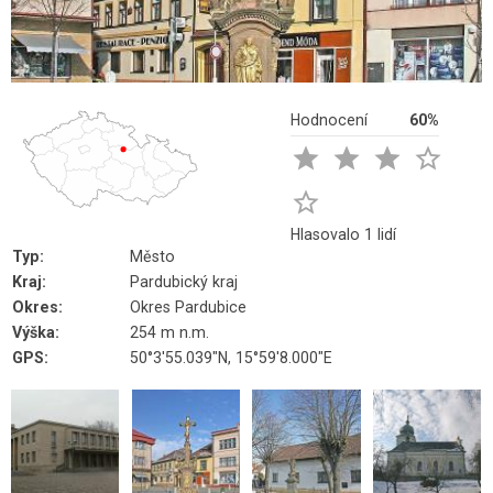
Hodnocení
60%





Hlasovalo 1 lidí
Typ:
Město
Kraj:
Pardubický kraj
Okres:
Okres Pardubice
Výška:
254 m n.m.
GPS:
50°3'55.039"N, 15°59'8.000"E