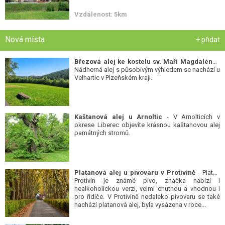
Vzdálenost: 5km
Nová místa
+ přidat
Březová alej ke kostelu sv. Maří Magdalény
-
Nádherná alej s působivým výhledem se nachází u
Velhartic v Plzeňském kraji.
Kaštanová alej u Arnoltic
- V Arnolticích v
okrese Liberec objevíte krásnou kaštanovou alej
památných stromů.
Platanová alej u pivovaru v Protivíně
- Platan
Protivín je známé pivo, značka nabízí i
nealkoholickou verzi, velmi chutnou a vhodnou i
pro řidiče. V Protivíně nedaleko pivovaru se také
nachází platanová alej, byla vysázena v roce...