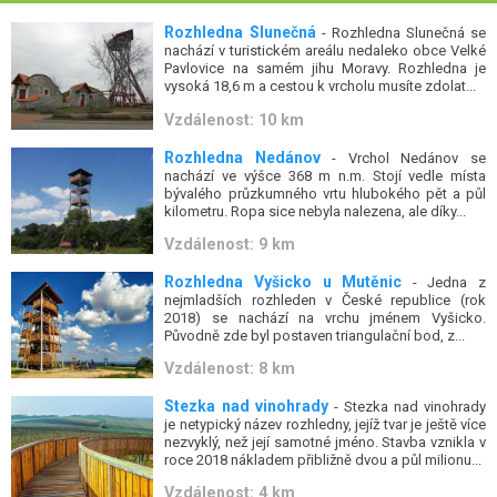
Rozhledna Slunečná
- Rozhledna Slunečná se
nachází v turistickém areálu nedaleko obce Velké
Pavlovice na samém jihu Moravy. Rozhledna je
vysoká 18,6 m a cestou k vrcholu musíte zdolat...
Vzdálenost: 10 km
Rozhledna Nedánov
- Vrchol Nedánov se
nachází ve výšce 368 m n.m. Stojí vedle místa
bývalého průzkumného vrtu hlubokého pět a půl
kilometru. Ropa sice nebyla nalezena, ale díky...
Vzdálenost: 9 km
Rozhledna Vyšicko u Mutěnic
- Jedna z
nejmladších rozhleden v České republice (rok
2018) se nachází na vrchu jménem Vyšicko.
Původně zde byl postaven triangulační bod, z...
Vzdálenost: 8 km
Stezka nad vinohrady
- Stezka nad vinohrady
je netypický název rozhledny, jejíž tvar je ještě více
nezvyklý, než její samotné jméno. Stavba vznikla v
roce 2018 nákladem přibližně dvou a půl milionu...
Vzdálenost: 4 km