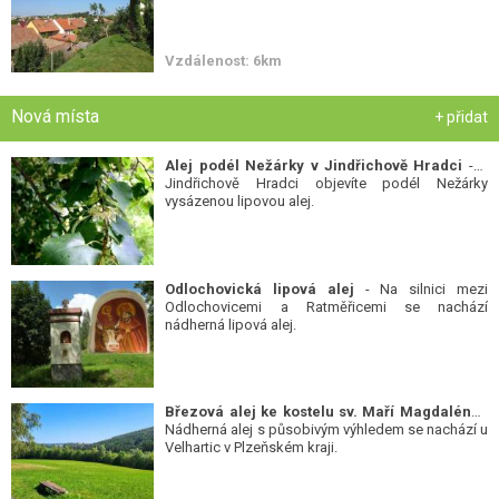
Vzdálenost: 6km
Nová místa
+ přidat
Alej podél Nežárky v Jindřichově Hradci
- V
Jindřichově Hradci objevíte podél Nežárky
vysázenou lipovou alej.
Odlochovická lipová alej
- Na silnici mezi
Odlochovicemi a Ratměřicemi se nachází
nádherná lipová alej.
Březová alej ke kostelu sv. Maří Magdalény
-
Nádherná alej s působivým výhledem se nachází u
Velhartic v Plzeňském kraji.