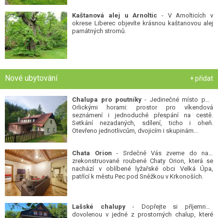
Kaštanová alej u Arnoltic
- V Arnolticích v
okrese Liberec objevíte krásnou kaštanovou alej
památných stromů.
Nové ubytování
+ přidat
Chalupa pro poutníky
- Jedinečné místo pod
Orlickými horami: prostor pro víkendová
seznámení i jednoduché přespání na cestě.
Setkání nezadaných, sdílení, ticho i oheň.
Otevřeno jednotlivcům, dvojicím i skupinám...
Chata Orion
- Srdečně Vás zveme do naší
zrekonstruované roubené Chaty Orion, která se
nachází v oblíbené lyžařské obci Velká Úpa,
patřící k městu Pec pod Sněžkou v Krkonoších.
Lašské chalupy
- Dopřejte si příjemnou
dovolenou v jedné z prostorných chalup, které