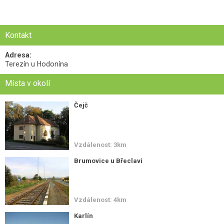
Kontakt
Adresa:
Terezín u Hodonína
Místa v okolí
Čejč
Vzdálenost: 3km
Brumovice u Břeclavi
Vzdálenost: 4km
Karlín