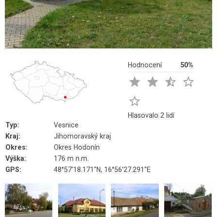
Hodnocení
50%





Hlasovalo 2 lidí
Typ:
Vesnice
Kraj:
Jihomoravský kraj
Okres:
Okres Hodonín
Výška:
176 m n.m.
GPS:
48°57'18.171"N, 16°56'27.291"E