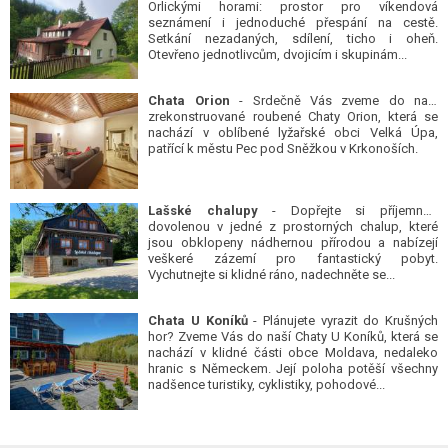
Orlickými horami: prostor pro víkendová
seznámení i jednoduché přespání na cestě.
Setkání nezadaných, sdílení, ticho i oheň.
Otevřeno jednotlivcům, dvojicím i skupinám...
Chata Orion
- Srdečně Vás zveme do naší
zrekonstruované roubené Chaty Orion, která se
nachází v oblíbené lyžařské obci Velká Úpa,
patřící k městu Pec pod Sněžkou v Krkonoších.
Lašské chalupy
- Dopřejte si příjemnou
dovolenou v jedné z prostorných chalup, které
jsou obklopeny nádhernou přírodou a nabízejí
veškeré zázemí pro fantastický pobyt.
Vychutnejte si klidné ráno, nadechněte se...
Chata U Koníků
- Plánujete vyrazit do Krušných
hor? Zveme Vás do naší Chaty U Koníků, která se
nachází v klidné části obce Moldava, nedaleko
hranic s Německem. Její poloha potěší všechny
nadšence turistiky, cyklistiky, pohodové...