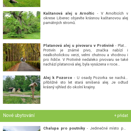
Kaštanová alej u Arnoltic
- V Arnolticích v
okrese Liberec objevíte krásnou kaštanovou alej
památných stromů.
Platanová alej u pivovaru v Protivíně
- Platan
Protivín je známé pivo, značka nabízí i
nealkoholickou verzi, velmi chutnou a vhodnou i
pro řidiče. V Protivíně nedaleko pivovaru se také
nachází platanová alej, byla vysázena v roce...
Alej k Pozorce
- U osady Pozorka se nachází
přibližně sto let stará smíšená alej. Je odtud
krásný výhled do okolní krajiny.
Nové ubytování
+ přidat
Chalupa pro poutníky
- Jedinečné místo pod