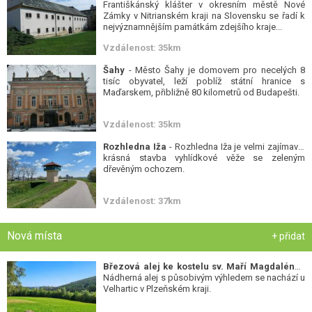
Františkánský klášter v okresním městě Nové
Zámky v Nitrianském kraji na Slovensku se řadí k
nejvýznamnějším památkám zdejšího kraje...
Vzdálenost: 35km
Šahy
- Město Šahy je domovem pro necelých 8
tisíc obyvatel, leží poblíž státní hranice s
Maďarskem, přibližně 80 kilometrů od Budapešti.
Vzdálenost: 35km
Rozhledna Iža
- Rozhledna Iža je velmi zajímavá,
krásná stavba vyhlídkové věže se zeleným
dřevěným ochozem.
Vzdálenost: 37km
Nová místa
+ přidat
Březová alej ke kostelu sv. Maří Magdalény
-
Nádherná alej s působivým výhledem se nachází u
Velhartic v Plzeňském kraji.