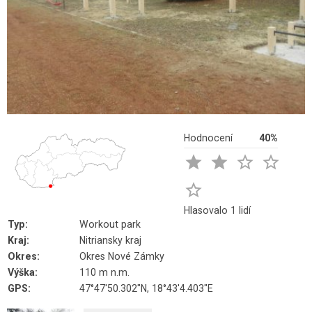
Hodnocení
40%





Hlasovalo 1 lidí
Typ:
Workout park
Kraj:
Nitriansky kraj
Okres:
Okres Nové Zámky
Výška:
110 m n.m.
GPS:
47°47'50.302"N, 18°43'4.403"E