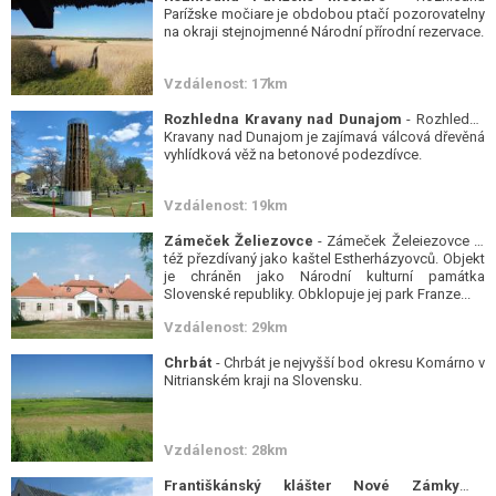
Parížske močiare je obdobou ptačí pozorovatelny
na okraji stejnojmenné Národní přírodní rezervace.
Vzdálenost: 17km
Rozhledna Kravany nad Dunajom
- Rozhledna
Kravany nad Dunajom je zajímavá válcová dřevěná
vyhlídková věž na betonové podezdívce.
Vzdálenost: 19km
Zámeček Želiezovce
- Zámeček Želeiezovce je
též přezdívaný jako kaštel Estherházyovců. Objekt
je chráněn jako Národní kulturní památka
Slovenské republiky. Obklopuje jej park Franze...
Vzdálenost: 29km
Chrbát
- Chrbát je nejvyšší bod okresu Komárno v
Nitrianském kraji na Slovensku.
Vzdálenost: 28km
Františkánský klášter Nové Zámky
-