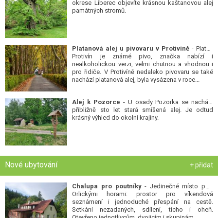
okrese Liberec objevíte krásnou kaštanovou alej
památných stromů.
Platanová alej u pivovaru v Protivíně
- Platan
Protivín je známé pivo, značka nabízí i
nealkoholickou verzi, velmi chutnou a vhodnou i
pro řidiče. V Protivíně nedaleko pivovaru se také
nachází platanová alej, byla vysázena v roce...
Alej k Pozorce
- U osady Pozorka se nachází
přibližně sto let stará smíšená alej. Je odtud
krásný výhled do okolní krajiny.
Nové ubytování
+ přidat
Chalupa pro poutníky
- Jedinečné místo pod
Orlickými horami: prostor pro víkendová
seznámení i jednoduché přespání na cestě.
Setkání nezadaných, sdílení, ticho i oheň.
Otevřeno jednotlivcům, dvojicím i skupinám...