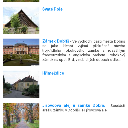
Svaté Pole
Zámek Dobříš
- Ve východní části města Dobříš
se jako klenot vyjímá překrásná stavba
trojkřídlého rokokového zámku s rozsáhlým
francouzským a anglickým parkem. Rokokový
zámek na úpatí Brd, v neblahých dobách sídlo...
Hřiměždice
Jírovcová alej u zámku Dobříš
- Součástí
areálu zámku v Dobříši je i jírovcová alej.