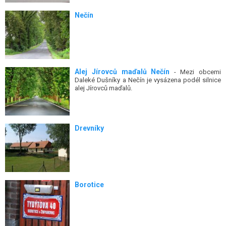
Nečín
Alej Jírovců maďalů Nečín
- Mezi obcemi
Daleké Dušníky a Nečín je vysázena podél silnice
alej Jírovců maďalů.
Drevníky
Borotice