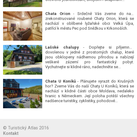
Chata Orion
- Srdečně Vás zveme do naší
zrekonstruované roubené Chaty Orion, která se
nachází v oblíbené lyžařské obci Velká Úpa,
patřící k městu Pec pod Sněžkou v Krkonoších.
Lašské chalupy
- Dopřejte si příjemnou
dovolenou v jedné z prostorných chalup, které
jsou obklopeny nádhernou přírodou a nabízejí
veškeré zázemí pro fantastický pobyt.
Vychutnejte si klidné ráno, nadechněte se...
Chata U Koníků
- Plánujete vyrazit do Krušných
hor? Zveme Vás do naší Chaty U Koníků, která se
nachází v klidné části obce Moldava, nedaleko
hranic s Německem. Její poloha potěší všechny
nadšence turistiky, cyklistiky, pohodové...
© Turistický Atlas 2016
Kontakt