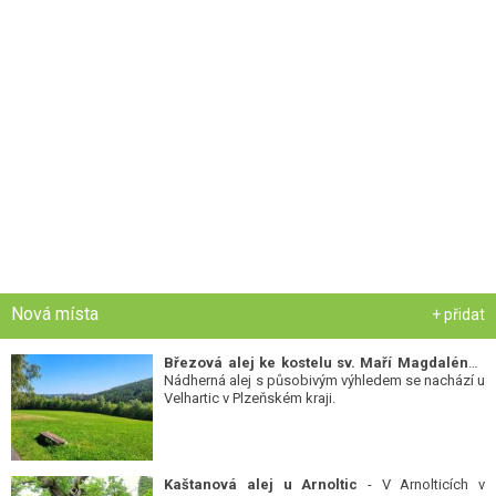
Nová místa
+ přidat
Březová alej ke kostelu sv. Maří Magdalény
-
Nádherná alej s působivým výhledem se nachází u
Velhartic v Plzeňském kraji.
Kaštanová alej u Arnoltic
- V Arnolticích v