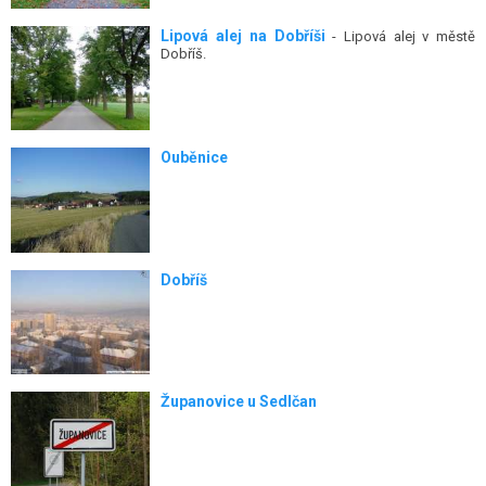
Lipová alej na Dobříši
- Lipová alej v městě
Dobříš.
Ouběnice
Dobříš
Županovice u Sedlčan