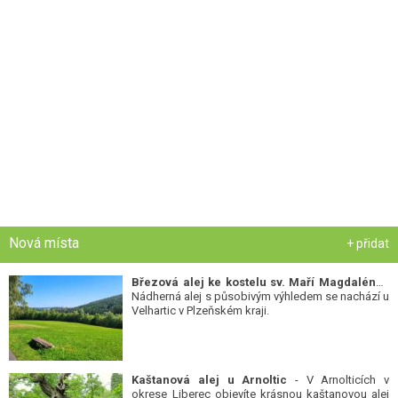
Nová místa
+ přidat
Březová alej ke kostelu sv. Maří Magdalény
-
Nádherná alej s působivým výhledem se nachází u
Velhartic v Plzeňském kraji.
Kaštanová alej u Arnoltic
- V Arnolticích v
okrese Liberec objevíte krásnou kaštanovou alej