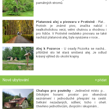
památných stromů.
Platanová alej u pivovaru v Protivíně
- Platan
Protivín je známé pivo, značka nabízí i
nealkoholickou verzi, velmi chutnou a vhodnou i
pro řidiče. V Protivíně nedaleko pivovaru se také
nachází platanová alej, byla vysázena v roce...
Alej k Pozorce
- U osady Pozorka se nachází
přibližně sto let stará smíšená alej. Je odtud
krásný výhled do okolní krajiny.
Nové ubytování
+ přidat
Chalupa pro poutníky
- Jedinečné místo pod
Orlickými horami: prostor pro víkendová
seznámení i jednoduché přespání na cestě.
Setkání nezadaných, sdílení, ticho i oheň.
Otevřeno jednotlivcům, dvojicím i skupinám...