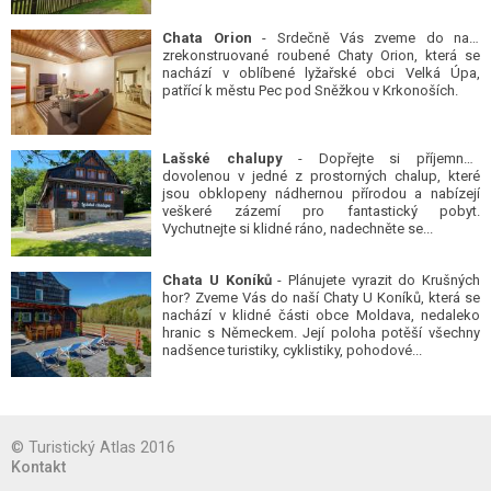
Chata Orion
- Srdečně Vás zveme do naší
zrekonstruované roubené Chaty Orion, která se
nachází v oblíbené lyžařské obci Velká Úpa,
patřící k městu Pec pod Sněžkou v Krkonoších.
Lašské chalupy
- Dopřejte si příjemnou
dovolenou v jedné z prostorných chalup, které
jsou obklopeny nádhernou přírodou a nabízejí
veškeré zázemí pro fantastický pobyt.
Vychutnejte si klidné ráno, nadechněte se...
Chata U Koníků
- Plánujete vyrazit do Krušných
hor? Zveme Vás do naší Chaty U Koníků, která se
nachází v klidné části obce Moldava, nedaleko
hranic s Německem. Její poloha potěší všechny
nadšence turistiky, cyklistiky, pohodové...
© Turistický Atlas 2016
Kontakt