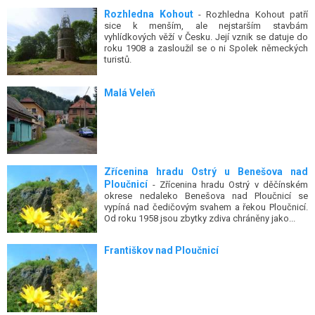
Rozhledna Kohout
- Rozhledna Kohout patří
sice k menším, ale nejstarším stavbám
vyhlídkových věží v Česku. Její vznik se datuje do
roku 1908 a zasloužil se o ni Spolek německých
turistů.
Malá Veleň
Zřícenina hradu Ostrý u Benešova nad
Ploučnicí
- Zřícenina hradu Ostrý v děčínském
okrese nedaleko Benešova nad Ploučnicí se
vypíná nad čedičovým svahem a řekou Ploučnicí.
Od roku 1958 jsou zbytky zdiva chráněny jako...
Františkov nad Ploučnicí