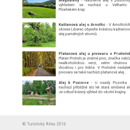
Magdalény
- Nádherná alej s působiv
výhledem se nachází u Velhartic
Plzeňském kraji.
Kaštanová alej u Arnoltic
- V Arnolticích
okrese Liberec objevíte krásnou kaštanov
alej památných stromů.
Platan Protivín je známé pivo, značka nabízí
nealkoholickou verzi, velmi chutnou
vhodnou i pro řidiče. V Protivíně nedale
pivovaru se také nachází platanová alej...
Alej k Pozorce
- U osady Pozorka 
nachází přibližně sto let stará smíšená ale
Je odtud krásný výhled do okolní krajiny.
© Turistický Atlas 2016