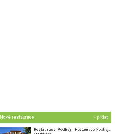
Nové restaurace
+ přidat
Restaurace Podháj
- Restaurace Podháj -