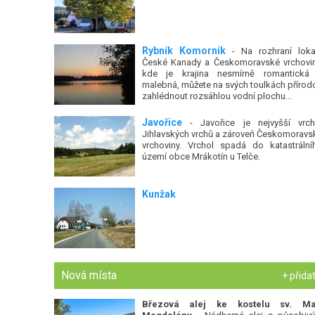
Rybník Komorník
- Na rozhraní lokal
České Kanady a Českomoravské vrchovin
kde je krajina nesmírně romantická
malebná, můžete na svých toulkách přírod
zahlédnout rozsáhlou vodní plochu...
Javořice
- Javořice je nejvyšší vrch
Jihlavských vrchů a zároveň Českomoravs
vrchoviny. Vrchol spadá do katastrální
území obce Mrákotín u Telče.
Kunžak
Nová místa
+ přida
Březová alej ke kostelu sv. Ma