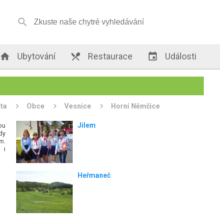


Ubytování

Restaurace

Události
ta
Obce
Vesnice
Horní Němčice
Jilem
ou
dy
m.
 i
Heřmaneč