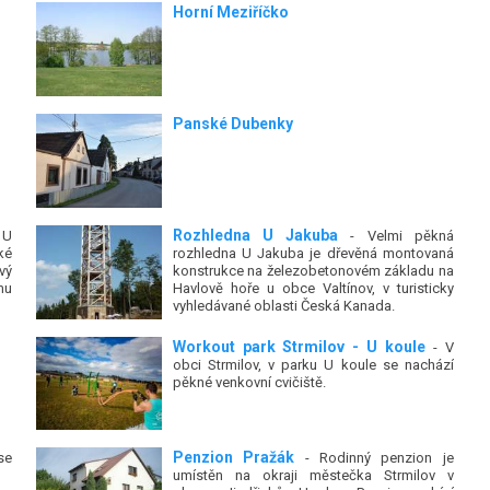
Horní Meziříčko
Panské Dubenky
Rozhledna U Jakuba
 U
- Velmi pěkná
ké
rozhledna U Jakuba je dřevěná montovaná
vý
konstrukce na železobetonovém základu na
mu
Havlově hoře u obce Valtínov, v turisticky
vyhledávané oblasti Česká Kanada.
Workout park Strmilov - U koule
- V
obci Strmilov, v parku U koule se nachází
pěkné venkovní cvičiště.
Penzion Pražák
se
- Rodinný penzion je
umístěn na okraji městečka Strmilov v