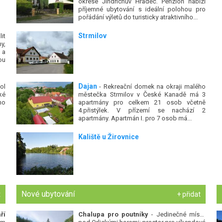
okrese Jindřichův Hradec. Penzion nabízí
příjemné ubytování s ideální polohou pro
pořádání výletů do turisticky atraktivního...
Strmilov
it
y,
 a
ou
Dajan
ol
- Rekreační domek na okraji malého
ké
městečka Strmilov v České Kanadě má 3
ho
apartmány pro celkem 21 osob včetně
4.přistýlek. V přízemí se nachází 2
apartmány. Apartmán I. pro 7 osob má...
Kaliště u Žirovnice
Nové ubytování
t
+ přidat
ří
Chalupa pro poutníky
- Jedinečné místo