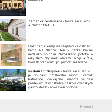
Modřišice
Zámecká restaurace
- Restaurace Pivovar
a Penzion GRASEL
Hostinec a kemp na Slapnici
- Hostinec a
kemp Na Slapnici leží v hezké krajině
nedaleko soutoku Zbirožského potoka a
řeky Berounky mezi obcemi Skryje a Čilá,
kousek od okouzlující přírodní rezervace...
Restaurant Sequoia
- Restaurace Sequoia
je součástí hotelového resortu Zámek
Ratměřice. Vynikajícímu renomé se těší
především díky nabídce česko-slovenských
gastro klasik v nové svěží podobě.
Kontakt