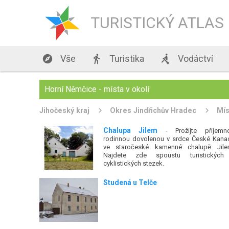
TURISTICKÝ ATLAS

Vše

Turistika

Vodáctví
Horní Němčice - místa v okolí
Jihočeský kraj
Okres Jindřichův Hradec
Mís
Chalupa Jilem
- Prožijte příjemn
rodinnou dovolenou v srdce České Kana
ve staročeské kamenné chalupě Jile
Najdete zde spoustu turistických
cyklistických stezek.
Studená u Telče