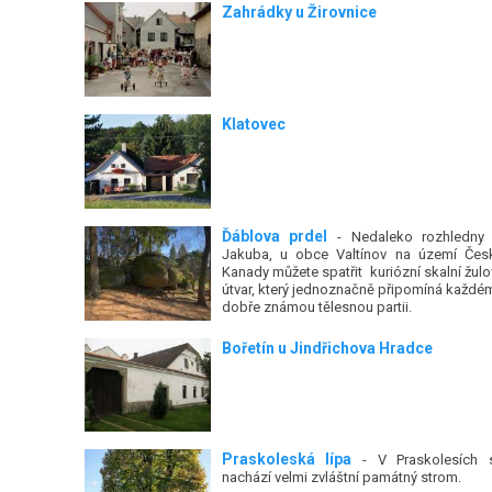
Zahrádky u Žirovnice
Klatovec
Ďáblova prdel
- Nedaleko rozhledny
Jakuba, u obce Valtínov na území Čes
Kanady můžete spatřit kuriózní skalní žulo
útvar, který jednoznačně připomíná každé
dobře známou tělesnou partii.
Bořetín u Jindřichova Hradce
Praskoleská lípa
- V Praskolesích 
nachází velmi zvláštní památný strom.