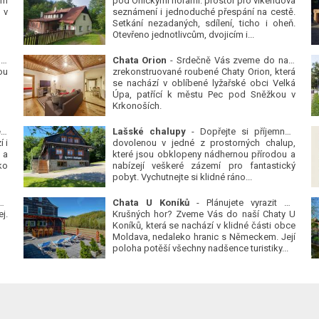
ým
pod Orlickými horami: prostor pro víkendová
 v
seznámení i jednoduché přespání na cestě.
Setkání nezadaných, sdílení, ticho i oheň.
Otevřeno jednotlivcům, dvojicím i...
 v
Chata Orion
- Srdečně Vás zveme do naší
ou
zrekonstruované roubené Chaty Orion, která
se nachází v oblíbené lyžařské obci Velká
Úpa, patřící k městu Pec pod Sněžkou v
Krkonoších.
Platanová alej u pivovaru v Protivíně
-
Lašské chalupy
- Dopřejte si příjemnou
 i
dovolenou v jedné z prostorných chalup,
 a
které jsou obklopeny nádhernou přírodou a
ko
nabízejí veškeré zázemí pro fantastický
pobyt. Vychutnejte si klidné ráno...
se
Chata U Koníků
- Plánujete vyrazit do
j.
Krušných hor? Zveme Vás do naší Chaty U
Koníků, která se nachází v klidné části obce
Moldava, nedaleko hranic s Německem. Její
poloha potěší všechny nadšence turistiky...