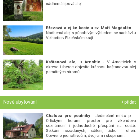
nádherná lipová alej.
Březová alej ke kostelu sv. Maří Magdalény
-
Nádherná alej s působivým výhledem se nachází u
Velhartic v Plzeňském kraji.
Kaštanová alej u Arnoltic
- V Arnolticích v
okrese Liberec objevíte krásnou kaštanovou alej
památných stromů.
Nové ubytování
+ přidat
Chalupa pro poutníky
- Jedinečné místo pod
Orlickými horami: prostor pro víkendová
seznámení i jednoduché přespání na cestě.
Setkání nezadaných, sdílení, ticho i oheň.
Otevřeno jednotlivcům, dvojicím i skupinám...