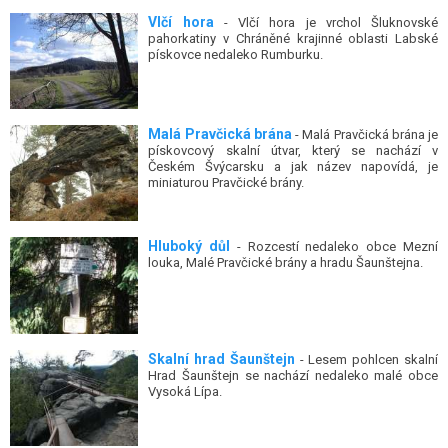
Vlčí hora
- Vlčí hora je vrchol Šluknovské
pahorkatiny v Chráněné krajinné oblasti Labské
pískovce nedaleko Rumburku.
Malá Pravčická brána
- Malá Pravčická brána je
pískovcový skalní útvar, který se nachází v
Českém Švýcarsku a jak název napovídá, je
miniaturou Pravčické brány.
Hluboký důl
- Rozcestí nedaleko obce Mezní
louka, Malé Pravčické brány a hradu Šaunštejna.
Skalní hrad Šaunštejn
- Lesem pohlcen skalní
Hrad Šaunštejn se nachází nedaleko malé obce
Vysoká Lípa.