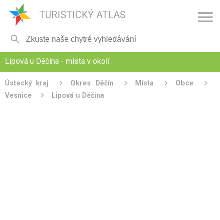

TURISTICKÝ ATLAS

Lipová u Děčína - místa v okolí
Ústecký kraj
Okres Děčín
Místa
Obce
Vesnice
Lipová u Děčína