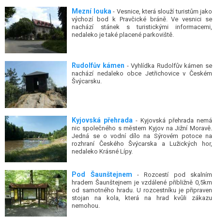
Mezní louka
- Vesnice, která slouží turistům jako
výchozí bod k Pravčické bráně. Ve vesnici se
nachází stánek s turistickými informacemi,
nedaleko je také placené parkoviště.
Rudolfův kámen
- Vyhlídka Rudolfův kámen se
nachází nedaleko obce Jetřichovice v Českém
Švýcarsku.
Kyjovská přehrada
- Kyjovská přehrada nemá
nic společného s městem Kyjov na Jižní Moravě.
Jedná se o vodní dílo na Sýrovém potoce na
rozhraní Českého Švýcarska a Lužických hor,
nedaleko Krásné Lípy.
Pod Šaunštejnem
- Rozcestí pod skalním
hradem Šaunštejnem je vzdálené přibližně 0,5km
od samotného hradu. U rozcestníku je připraven
stojan na kola, která na hrad kvůli zákazu
nemohou.