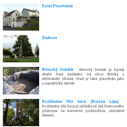
Dolní Poustevna
Šluknov
Brtnický hrádek
- Brtnický hrádek je bývalý
skalní hrad nedaleko od obce Brtníky v
děčínském okrese. Hrad je také přezdíván jako
Loupežnický zámek.
Rozhledna Vlčí hora (Krásná Lípa)
-
Rozhledna Vlčí hora je vyhlídková věž čtvercového
půdorysu na kamenné podezdívce, obložená
dřevem.