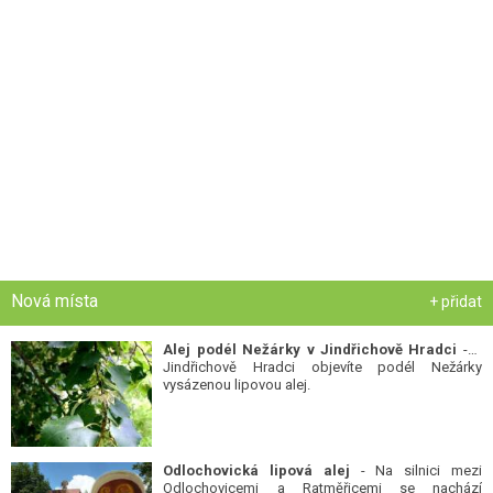
Nová místa
+ přidat
Alej podél Nežárky v Jindřichově Hradci
- V
Jindřichově Hradci objevíte podél Nežárky
vysázenou lipovou alej.
Odlochovická lipová alej
- Na silnici mezi
Odlochovicemi a Ratměřicemi se nachází