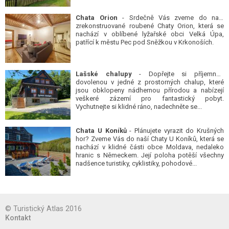
Chata Orion
- Srdečně Vás zveme do naší
zrekonstruované roubené Chaty Orion, která se
nachází v oblíbené lyžařské obci Velká Úpa,
patřící k městu Pec pod Sněžkou v Krkonoších.
Lašské chalupy
- Dopřejte si příjemnou
dovolenou v jedné z prostorných chalup, které
jsou obklopeny nádhernou přírodou a nabízejí
veškeré zázemí pro fantastický pobyt.
Vychutnejte si klidné ráno, nadechněte se...
Chata U Koníků
- Plánujete vyrazit do Krušných
hor? Zveme Vás do naší Chaty U Koníků, která se
nachází v klidné části obce Moldava, nedaleko
hranic s Německem. Její poloha potěší všechny
nadšence turistiky, cyklistiky, pohodové...
© Turistický Atlas 2016
Kontakt