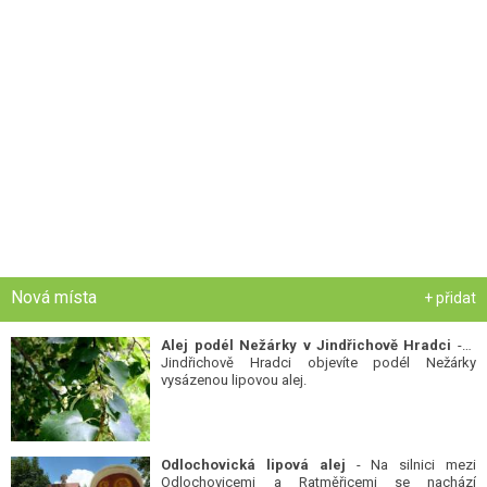
Nová místa
+ přidat
Alej podél Nežárky v Jindřichově Hradci
- V
Jindřichově Hradci objevíte podél Nežárky
vysázenou lipovou alej.
Odlochovická lipová alej
- Na silnici mezi
Odlochovicemi a Ratměřicemi se nachází