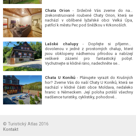
Chata Orion
- Srdečně Vás zveme do naší
zrekonstruované roubené Chaty Orion, která se
nachází v oblíbené lyžařské obci Velká Úpa,
patřící k městu Pec pod Sněžkou v Krkonoších.
Lašské chalupy
- Dopřejte si příjemnou
dovolenou v jedné z prostorných chalup, které
jsou obklopeny nádhernou přírodou a nabízejí
veškeré zázemí pro fantastický pobyt.
Vychutnejte si klidné ráno, nadechněte se...
Chata U Koníků
- Plánujete vyrazit do Krušných
hor? Zveme Vás do naší Chaty U Koníků, která se
nachází v klidné části obce Moldava, nedaleko
hranic s Německem. Její poloha potěší všechny
nadšence turistiky, cyklistiky, pohodové...
© Turistický Atlas 2016
Kontakt