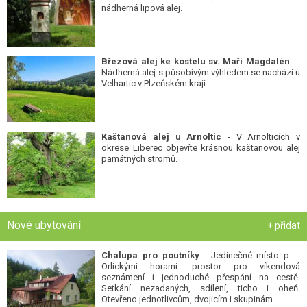
nádherná lipová alej.
Březová alej ke kostelu sv. Maří Magdalény
-
Nádherná alej s působivým výhledem se nachází u
Velhartic v Plzeňském kraji.
Kaštanová alej u Arnoltic
- V Arnolticích v
okrese Liberec objevíte krásnou kaštanovou alej
památných stromů.
Nové ubytování
+ přidat
Chalupa pro poutníky
- Jedinečné místo pod
Orlickými horami: prostor pro víkendová
seznámení i jednoduché přespání na cestě.
Setkání nezadaných, sdílení, ticho i oheň.
Otevřeno jednotlivcům, dvojicím i skupinám...