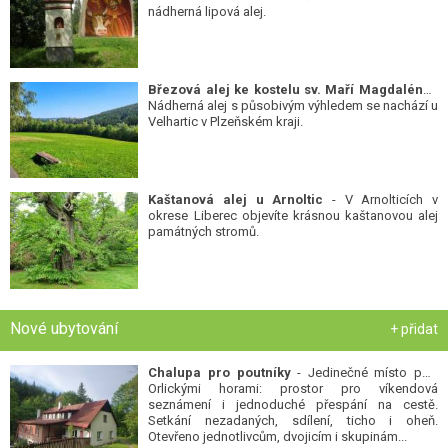
nádherná lipová alej.
Březová alej ke kostelu sv. Maří Magdalény
-
Nádherná alej s působivým výhledem se nachází u
Velhartic v Plzeňském kraji.
Kaštanová alej u Arnoltic
- V Arnolticích v
okrese Liberec objevíte krásnou kaštanovou alej
památných stromů.
Nové ubytování
+ přidat
Chalupa pro poutníky
- Jedinečné místo pod
Orlickými horami: prostor pro víkendová
seznámení i jednoduché přespání na cestě.
Setkání nezadaných, sdílení, ticho i oheň.
Otevřeno jednotlivcům, dvojicím i skupinám...