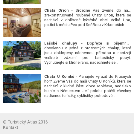
Chata Orion
- Srdečně Vás zveme do naší
zrekonstruované roubené Chaty Orion, která se
nachází v oblíbené lyžařské obci Velká Úpa,
patřící k městu Pec pod Sněžkou v Krkonoších.
Lašské chalupy
- Dopřejte si příjemnou
dovolenou v jedné z prostorných chalup, které
jsou obklopeny nádhernou přírodou a nabízejí
veškeré zázemí pro fantastický pobyt.
Vychutnejte si klidné ráno, nadechněte se...
Chata U Koníků
- Plánujete vyrazit do Krušných
hor? Zveme Vás do naší Chaty U Koníků, která se
nachází v klidné části obce Moldava, nedaleko
hranic s Německem. Její poloha potěší všechny
nadšence turistiky, cyklistiky, pohodové...
© Turistický Atlas 2016
Kontakt