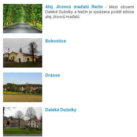
Alej Jírovců maďalů Nečín
- Mezi obcemi
Daleké Dušníky a Nečín je vysázena podél silnice
alej Jírovců maďalů.
Bohostice
Drásov
Daleké Dušníky