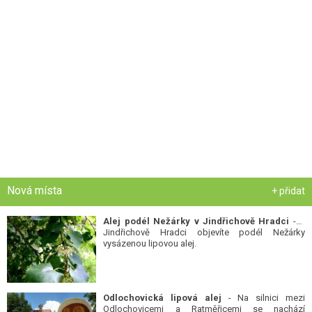
Nová místa
+ přidat
Alej podél Nežárky v Jindřichově Hradci
- V
Jindřichově Hradci objevíte podél Nežárky
vysázenou lipovou alej.
Odlochovická lipová alej
- Na silnici mezi
Odlochovicemi a Ratměřicemi se nachází