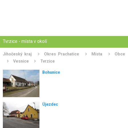
Tvrzice - místa v okolí
Jihočeský kraj
Okres Prachatice
Místa
Obce
Vesnice
Tvrzice
Bohunice
Újezdec