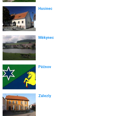
Husinec
Měkynec
Pěčnov
Zálezly