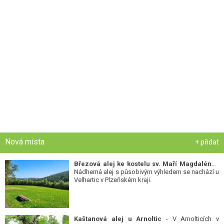
Nová místa
+ přidat
Březová alej ke kostelu sv. Maří Magdalény
-
Nádherná alej s působivým výhledem se nachází u
Velhartic v Plzeňském kraji.
Kaštanová alej u Arnoltic
- V Arnolticích v