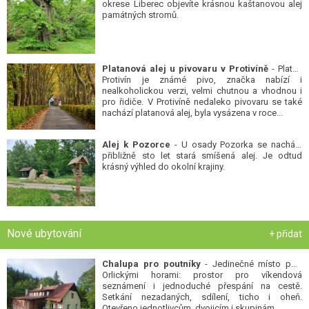
okrese Liberec objevíte krásnou kaštanovou alej
památných stromů.
Platanová alej u pivovaru v Protivíně
- Platan
Protivín je známé pivo, značka nabízí i
nealkoholickou verzi, velmi chutnou a vhodnou i
pro řidiče. V Protivíně nedaleko pivovaru se také
nachází platanová alej, byla vysázena v roce...
Alej k Pozorce
- U osady Pozorka se nachází
přibližně sto let stará smíšená alej. Je odtud
krásný výhled do okolní krajiny.
Nové ubytování
+ přidat
Chalupa pro poutníky
- Jedinečné místo pod
Orlickými horami: prostor pro víkendová
seznámení i jednoduché přespání na cestě.
Setkání nezadaných, sdílení, ticho i oheň.
Otevřeno jednotlivcům, dvojicím i skupinám...