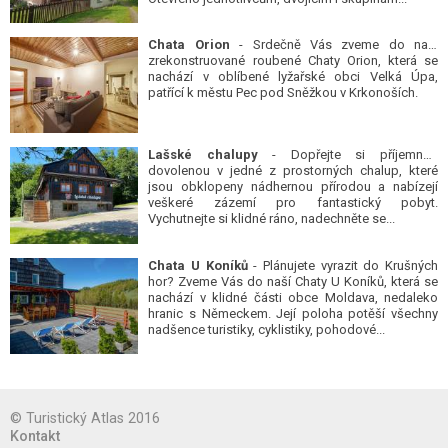
Chata Orion
- Srdečně Vás zveme do naší
zrekonstruované roubené Chaty Orion, která se
nachází v oblíbené lyžařské obci Velká Úpa,
patřící k městu Pec pod Sněžkou v Krkonoších.
Lašské chalupy
- Dopřejte si příjemnou
dovolenou v jedné z prostorných chalup, které
jsou obklopeny nádhernou přírodou a nabízejí
veškeré zázemí pro fantastický pobyt.
Vychutnejte si klidné ráno, nadechněte se...
Chata U Koníků
- Plánujete vyrazit do Krušných
hor? Zveme Vás do naší Chaty U Koníků, která se
nachází v klidné části obce Moldava, nedaleko
hranic s Německem. Její poloha potěší všechny
nadšence turistiky, cyklistiky, pohodové...
© Turistický Atlas 2016
Kontakt