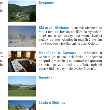
Svojanov
na
ů,
lu
Ski areál Olešnice
- Skiareál Olešnice se
řadí k těm oblíbeným areálům na Vysočině,
které se snaží poskytnout velmi kvalitní
služby. Je zde vybudován rozsáhlý systém
na výrobu technického sněhu a zalyžujete...
Hospůdka u Caesara
ě
- Hospůdka u
 v
Caesara je útulná, nekuřácká a příjemná
st
hospůdka v Olešnici na Moravě s kapacitou
de
35 míst, je zde možno pořádát rodinné
oslavy, třídní srazy, malé svatby, firemní...
Rovečné
Lhota u Olešnice