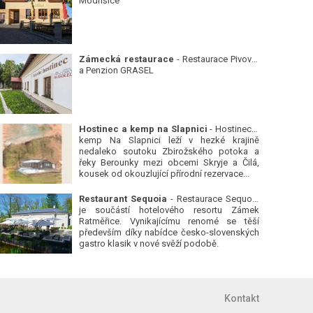
Modřišice
Zámecká restaurace
- Restaurace Pivovar
a Penzion GRASEL
Hostinec a kemp na Slapnici
- Hostinec a
kemp Na Slapnici leží v hezké krajině
nedaleko soutoku Zbirožského potoka a
řeky Berounky mezi obcemi Skryje a Čilá,
kousek od okouzlující přírodní rezervace...
Restaurant Sequoia
- Restaurace Sequoia
je součástí hotelového resortu Zámek
Ratměřice. Vynikajícímu renomé se těší
především díky nabídce česko-slovenských
gastro klasik v nové svěží podobě.
Kontakt