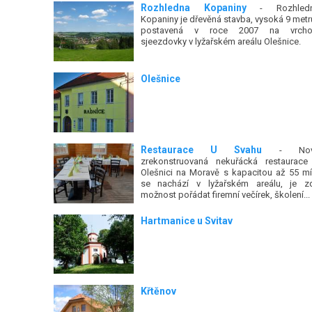
Rozhledna Kopaniny
- Rozhled
Kopaniny je dřevěná stavba, vysoká 9 metr
postavená v roce 2007 na vrcho
sjeezdovky v lyžařském areálu Olešnice.
Olešnice
Restaurace U Svahu
- Nov
zrekonstruovaná nekuřácká restaurace
Olešnici na Moravě s kapacitou až 55 mí
se nachází v lyžařském areálu, je z
možnost pořádat firemní večírek, školení...
Hartmanice u Svitav
Křtěnov