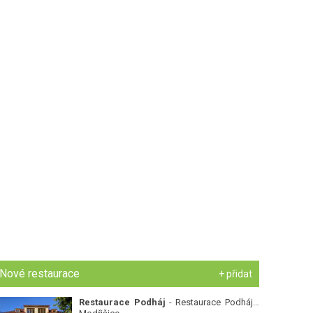
Nové restaurace
+ přidat
Restaurace Podháj
- Restaurace Podháj -