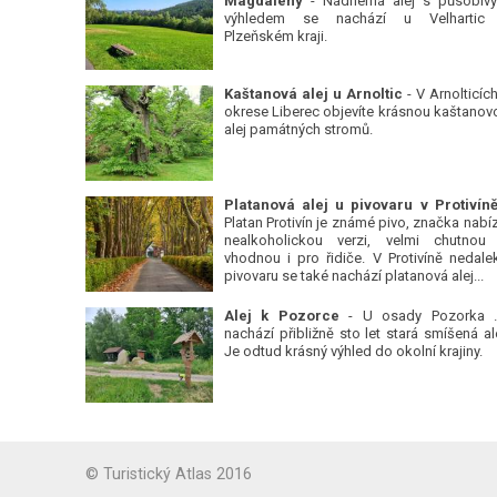
Magdalény
- Nádherná alej s působiv
výhledem se nachází u Velhartic
Plzeňském kraji.
Kaštanová alej u Arnoltic
- V Arnolticích
okrese Liberec objevíte krásnou kaštanov
alej památných stromů.
Platan Protivín je známé pivo, značka nabízí
nealkoholickou verzi, velmi chutnou
vhodnou i pro řidiče. V Protivíně nedale
pivovaru se také nachází platanová alej...
Alej k Pozorce
- U osady Pozorka 
nachází přibližně sto let stará smíšená ale
Je odtud krásný výhled do okolní krajiny.
© Turistický Atlas 2016