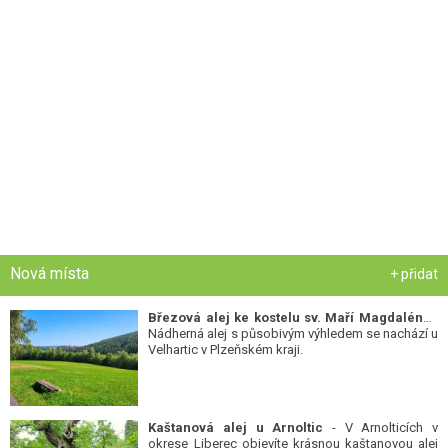
Nová místa
+ přidat
Březová alej ke kostelu sv. Maří Magdalény
-
Nádherná alej s působivým výhledem se nachází u
Velhartic v Plzeňském kraji.
Kaštanová alej u Arnoltic
- V Arnolticích v
okrese Liberec objevíte krásnou kaštanovou alej