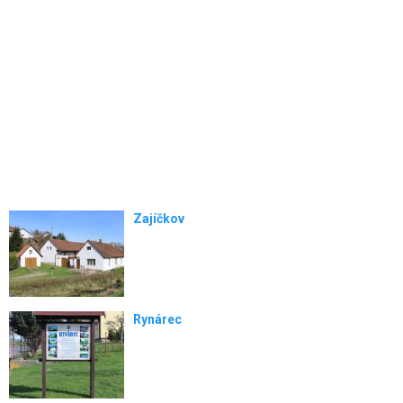
Zajíčkov
Rynárec