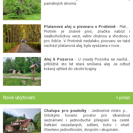
památných stromů.
Platanová alej u pivovaru v Protivíně
- Platan
Protivín je známé pivo, značka nabízí i
nealkoholickou verzi, velmi chutnou a vhodnou i
pro řidiče. V Protivíně nedaleko pivovaru se také
nachází platanová alej, byla vysázena v roce...
Alej k Pozorce
- U osady Pozorka se nachází
přibližně sto let stará smíšená alej. Je odtud
krásný výhled do okolní krajiny.
Nové ubytování
+ přidat
Chalupa pro poutníky
- Jedinečné místo pod
Orlickými horami: prostor pro víkendová
seznámení i jednoduché přespání na cestě.
Setkání nezadaných, sdílení, ticho i oheň.
Otevřeno jednotlivcům, dvojicím i skupinám...