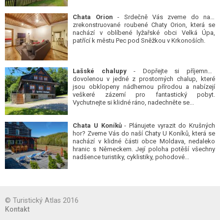
Chata Orion
- Srdečně Vás zveme do naší
zrekonstruované roubené Chaty Orion, která se
nachází v oblíbené lyžařské obci Velká Úpa,
patřící k městu Pec pod Sněžkou v Krkonoších.
Lašské chalupy
- Dopřejte si příjemnou
dovolenou v jedné z prostorných chalup, které
jsou obklopeny nádhernou přírodou a nabízejí
veškeré zázemí pro fantastický pobyt.
Vychutnejte si klidné ráno, nadechněte se...
Chata U Koníků
- Plánujete vyrazit do Krušných
hor? Zveme Vás do naší Chaty U Koníků, která se
nachází v klidné části obce Moldava, nedaleko
hranic s Německem. Její poloha potěší všechny
nadšence turistiky, cyklistiky, pohodové...
© Turistický Atlas 2016
Kontakt