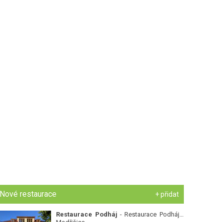
Nové restaurace
+ přidat
Restaurace Podháj
- Restaurace Podháj -