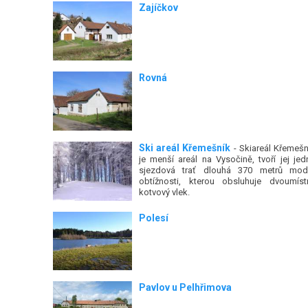
Zajíčkov
Rovná
Ski areál Křemešník
- Skiareál Křemešn
je menší areál na Vysočině, tvoří jej jed
sjezdová trať dlouhá 370 metrů mod
obtížnosti, kterou obsluhuje dvoumíst
kotvový vlek.
Polesí
Pavlov u Pelhřimova