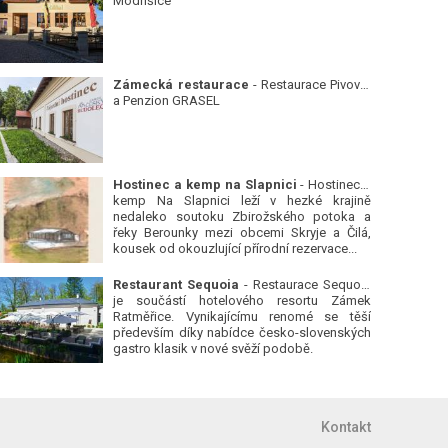
Modřišice
Zámecká restaurace
- Restaurace Pivovar
a Penzion GRASEL
Hostinec a kemp na Slapnici
- Hostinec a
kemp Na Slapnici leží v hezké krajině
nedaleko soutoku Zbirožského potoka a
řeky Berounky mezi obcemi Skryje a Čilá,
kousek od okouzlující přírodní rezervace...
Restaurant Sequoia
- Restaurace Sequoia
je součástí hotelového resortu Zámek
Ratměřice. Vynikajícímu renomé se těší
především díky nabídce česko-slovenských
gastro klasik v nové svěží podobě.
Kontakt