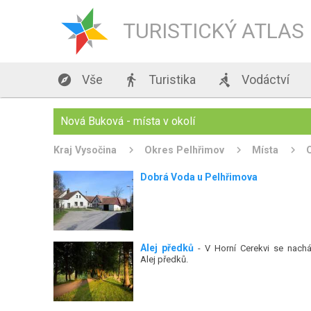
TURISTICKÝ ATLAS

Vše

Turistika

Vodáctví
Nová Buková - místa v okolí
Kraj Vysočina
Okres Pelhřimov
Místa
Dobrá Voda u Pelhřimova
Alej předků
- V Horní Cerekvi se nachá
Alej předků.