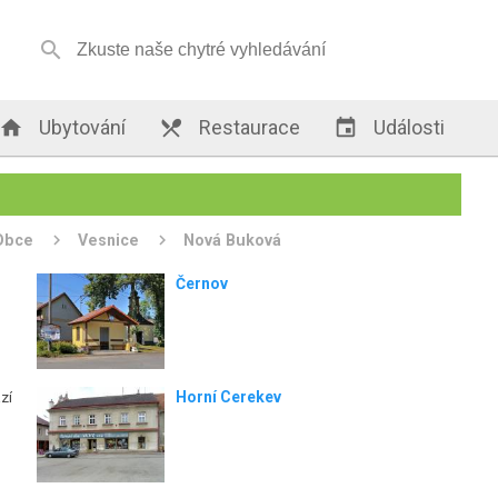


Ubytování

Restaurace

Události
Obce
Vesnice
Nová Buková
Černov
Horní Cerekev
zí