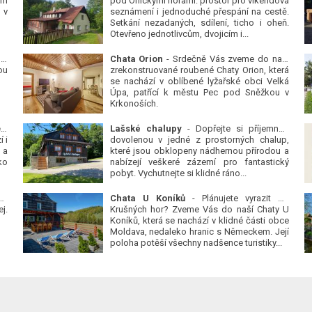
ým
pod Orlickými horami: prostor pro víkendová
 v
seznámení i jednoduché přespání na cestě.
Setkání nezadaných, sdílení, ticho i oheň.
Otevřeno jednotlivcům, dvojicím i...
 v
Chata Orion
- Srdečně Vás zveme do naší
ou
zrekonstruované roubené Chaty Orion, která
se nachází v oblíbené lyžařské obci Velká
Úpa, patřící k městu Pec pod Sněžkou v
Krkonoších.
Platanová alej u pivovaru v Protivíně
-
Lašské chalupy
- Dopřejte si příjemnou
 i
dovolenou v jedné z prostorných chalup,
 a
které jsou obklopeny nádhernou přírodou a
ko
nabízejí veškeré zázemí pro fantastický
pobyt. Vychutnejte si klidné ráno...
se
Chata U Koníků
- Plánujete vyrazit do
j.
Krušných hor? Zveme Vás do naší Chaty U
Koníků, která se nachází v klidné části obce
Moldava, nedaleko hranic s Německem. Její
poloha potěší všechny nadšence turistiky...