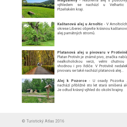
Magdalény
- Nádherná alej s působiv
výhledem se nachází u Velhartic
Plzeňském kraji.
Kaštanová alej u Arnoltic
- V Arnolticích
okrese Liberec objevíte krásnou kaštanov
alej památných stromů.
Platan Protivín je známé pivo, značka nabízí
nealkoholickou verzi, velmi chutnou
vhodnou i pro řidiče. V Protivíně nedale
pivovaru se také nachází platanová alej...
Alej k Pozorce
- U osady Pozorka 
nachází přibližně sto let stará smíšená ale
Je odtud krásný výhled do okolní krajiny.
© Turistický Atlas 2016