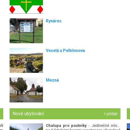
Rynárec
Veselá u Pelhřimova
Mezná
Nové ubytování
t
+ přidat
ří
Chalupa pro poutníky
- Jedinečné místo