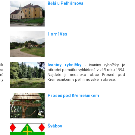
Bělá u Pelhřimova
Horní Ves
Ivaniny rybníčky
ík
- Ivaniny rybníčky je
na
přírodní památka vyhlášená v září roku 1994.
ré
Najdete ji nedaleko obce Proseč pod
ný
Křemešníkem v pelhřimovském okrese.
Proseč pod Křemešníkem
Švábov