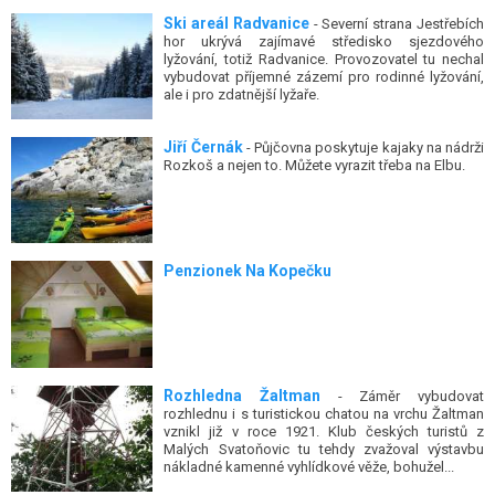
Ski areál Radvanice
- Severní strana Jestřebích
hor ukrývá zajímavé středisko sjezdového
lyžování, totiž Radvanice. Provozovatel tu nechal
vybudovat příjemné zázemí pro rodinné lyžování,
ale i pro zdatnější lyžaře.
Jiří Černák
- Půjčovna poskytuje kajaky na nádrži
Rozkoš a nejen to. Můžete vyrazit třeba na Elbu.
Penzionek Na Kopečku
Rozhledna Žaltman
- Záměr vybudovat
rozhlednu i s turistickou chatou na vrchu Žaltman
vznikl již v roce 1921. Klub českých turistů z
Malých Svatoňovic tu tehdy zvažoval výstavbu
nákladné kamenné vyhlídkové věže, bohužel...