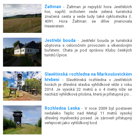
Žaltman
- Žaltman je nejvyšší hora Jestřebích
hor, napříč vrcholem vede zelená turistická
značená cesta a vede tudy také cyklostezka č.
4091. Hora Žaltman se dříve jmenovala
Hexenstein.
Jestřebí bouda
- Jestřebí bouda je turistická
ubytovna s celoročním provozem a víkendovým
bufetem. Chata je pod správou Klubu českých
turistů Úpice.
Slavětínská rozhledna na Markoušovickém
hřebeni
- Slavětínská rozhledna v Jestřebích
horách je dřevěná stavba vyhlídkové věže z roku
2014. Je vysoká 22 metrů a o 4 metry níže se
nachází vyhlídková plošina, která je přístupná po...
Rozhledna Lenka
- V roce 2009 byl postaven
nedaleko Teplic nad Metují 11 metrů vysoký
dřevěný myslivecký posed. Je zároveň přístupný
veřejnosti jako vyhlídkový bod.