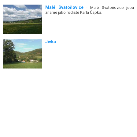
Malé Svatoňovice
- Malé Svatoňovice jsou
známé jako rodiště Karla Čapka.
Jívka