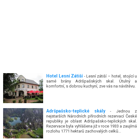
Hotel Lesní Zátiší
- Lesní zátiší – hotel, stojící u
samé brány Adršpašských skal. Útulný a
komfortní, s dobrou kuchyní, zve vás na návštěvu.
Adršpašsko-teplické skály
- Jednou z
nejstarších Národních přírodních rezervací České
republiky je oblast Adršpašsko-teplických skal.
Rezervace byla vyhlášena již v roce 1933 a zaujímá
rozlohu 1771 hektarů zachovalých celků...