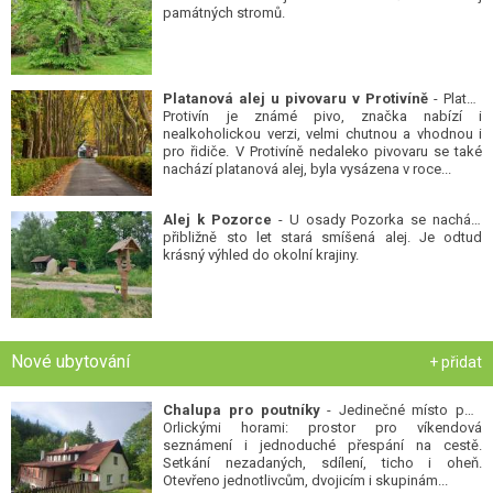
památných stromů.
Platanová alej u pivovaru v Protivíně
- Platan
Protivín je známé pivo, značka nabízí i
nealkoholickou verzi, velmi chutnou a vhodnou i
pro řidiče. V Protivíně nedaleko pivovaru se také
nachází platanová alej, byla vysázena v roce...
Alej k Pozorce
- U osady Pozorka se nachází
přibližně sto let stará smíšená alej. Je odtud
krásný výhled do okolní krajiny.
Nové ubytování
+ přidat
Chalupa pro poutníky
- Jedinečné místo pod
Orlickými horami: prostor pro víkendová
seznámení i jednoduché přespání na cestě.
Setkání nezadaných, sdílení, ticho i oheň.
Otevřeno jednotlivcům, dvojicím i skupinám...