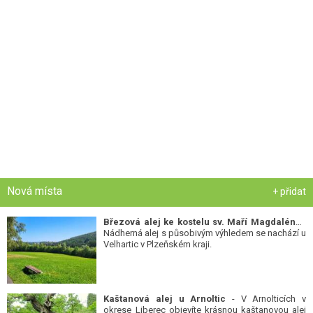
Nová místa
+ přidat
Březová alej ke kostelu sv. Maří Magdalény
-
Nádherná alej s působivým výhledem se nachází u
Velhartic v Plzeňském kraji.
Kaštanová alej u Arnoltic
- V Arnolticích v
okrese Liberec objevíte krásnou kaštanovou alej