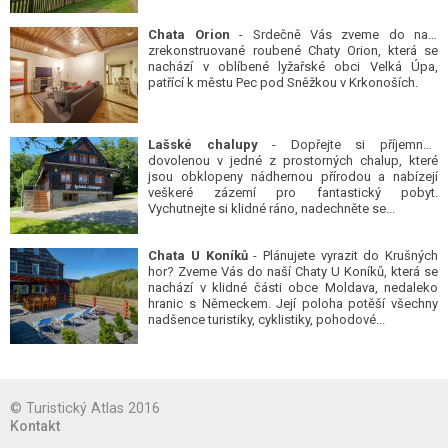
Chata Orion
- Srdečně Vás zveme do naší
zrekonstruované roubené Chaty Orion, která se
nachází v oblíbené lyžařské obci Velká Úpa,
patřící k městu Pec pod Sněžkou v Krkonoších.
Lašské chalupy
- Dopřejte si příjemnou
dovolenou v jedné z prostorných chalup, které
jsou obklopeny nádhernou přírodou a nabízejí
veškeré zázemí pro fantastický pobyt.
Vychutnejte si klidné ráno, nadechněte se...
Chata U Koníků
- Plánujete vyrazit do Krušných
hor? Zveme Vás do naší Chaty U Koníků, která se
nachází v klidné části obce Moldava, nedaleko
hranic s Německem. Její poloha potěší všechny
nadšence turistiky, cyklistiky, pohodové...
© Turistický Atlas 2016
Kontakt