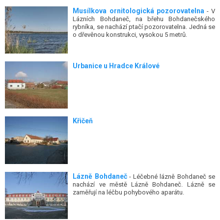
Musílkova ornitologická pozorovatelna
- V
Lázních Bohdaneč, na břehu Bohdanečského
rybníka, se nachází ptačí pozorovatelna. Jedná se
o dřevěnou konstrukci, vysokou 5 metrů.
Urbanice u Hradce Králové
Křičeň
Lázně Bohdaneč
- Léčebné lázně Bohdaneč se
nachází ve městě Lázně Bohdaneč. Lázně se
zaměřují na léčbu pohybového aparátu.