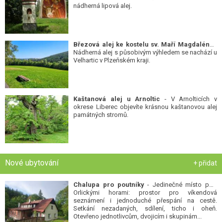
nádherná lipová alej.
Březová alej ke kostelu sv. Maří Magdalény
-
Nádherná alej s působivým výhledem se nachází u
Velhartic v Plzeňském kraji.
Kaštanová alej u Arnoltic
- V Arnolticích v
okrese Liberec objevíte krásnou kaštanovou alej
památných stromů.
Nové ubytování
+ přidat
Chalupa pro poutníky
- Jedinečné místo pod
Orlickými horami: prostor pro víkendová
seznámení i jednoduché přespání na cestě.
Setkání nezadaných, sdílení, ticho i oheň.
Otevřeno jednotlivcům, dvojicím i skupinám...