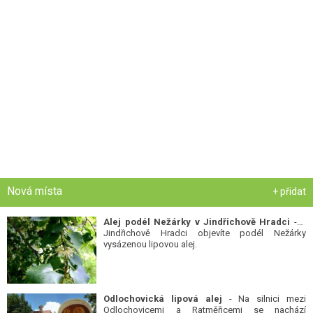
Nová místa
+ přidat
Alej podél Nežárky v Jindřichově Hradci
- V
Jindřichově Hradci objevíte podél Nežárky
vysázenou lipovou alej.
Odlochovická lipová alej
- Na silnici mezi
Odlochovicemi a Ratměřicemi se nachází