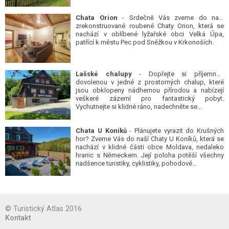
Chata Orion
- Srdečně Vás zveme do naší
zrekonstruované roubené Chaty Orion, která se
nachází v oblíbené lyžařské obci Velká Úpa,
patřící k městu Pec pod Sněžkou v Krkonoších.
Lašské chalupy
- Dopřejte si příjemnou
dovolenou v jedné z prostorných chalup, které
jsou obklopeny nádhernou přírodou a nabízejí
veškeré zázemí pro fantastický pobyt.
Vychutnejte si klidné ráno, nadechněte se...
Chata U Koníků
- Plánujete vyrazit do Krušných
hor? Zveme Vás do naší Chaty U Koníků, která se
nachází v klidné části obce Moldava, nedaleko
hranic s Německem. Její poloha potěší všechny
nadšence turistiky, cyklistiky, pohodové...
© Turistický Atlas 2016
Kontakt