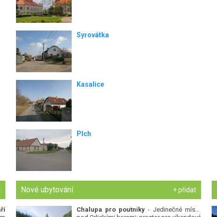
Syrovátka
Kasalice
Plch
Nové ubytování
t
+ přidat
ří
Chalupa pro poutníky
- Jedinečné místo