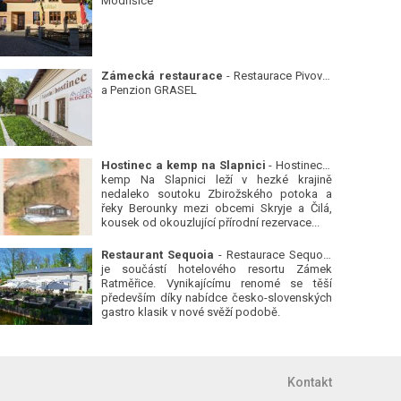
Modřišice
Zámecká restaurace
- Restaurace Pivovar
a Penzion GRASEL
Hostinec a kemp na Slapnici
- Hostinec a
kemp Na Slapnici leží v hezké krajině
nedaleko soutoku Zbirožského potoka a
řeky Berounky mezi obcemi Skryje a Čilá,
kousek od okouzlující přírodní rezervace...
Restaurant Sequoia
- Restaurace Sequoia
je součástí hotelového resortu Zámek
Ratměřice. Vynikajícímu renomé se těší
především díky nabídce česko-slovenských
gastro klasik v nové svěží podobě.
Kontakt