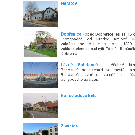
Neratov
Dobřenice
- Obec Dobřenice leží asi 15 
jihozápadně od Hradce Králové. Je
založení se datuje v roce 1339
zakladatelem se stal rytíř Zdeněk Bohůněk
Dobřenic.
Lázně Bohdaneč
- Léčebné láz
Bohdaneč se nachází ve městě Láz
Bohdaneč. Lázně se zaměřují na léč
pohybového aparátu.
Rohovládova Bělá
Živanice