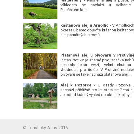
Magdalény
- Nádherná alej s působiv
výhledem se nachází u Velhartic
Plzeňském kraji.
Kaštanová alej u Arnoltic
- V Arnolticích
okrese Liberec objevíte krásnou kaštanov
alej památných stromů.
Platan Protivín je známé pivo, značka nabízí
nealkoholickou verzi, velmi chutnou
vhodnou i pro řidiče. V Protivíně nedale
pivovaru se také nachází platanová alej...
Alej k Pozorce
- U osady Pozorka 
nachází přibližně sto let stará smíšená ale
Je odtud krásný výhled do okolní krajiny.
© Turistický Atlas 2016