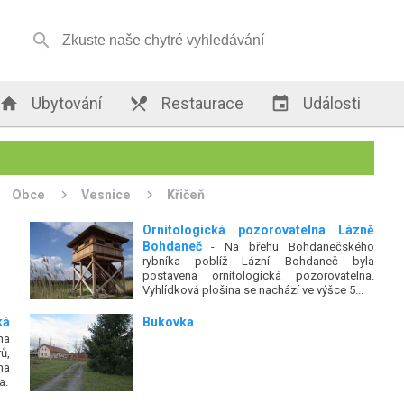


Ubytování

Restaurace

Události
Obce
Vesnice
Křičeň
Ornitologická pozorovatelna Lázně
Bohdaneč
- Na břehu Bohdanečského
rybníka poblíž Lázní Bohdaneč byla
postavena ornitologická pozorovatelna.
Vyhlídková plošina se nachází ve výšce 5...
á
Bukovka
na
ů,
na
a.