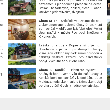
ým
pod Orlickými horami: prostor pro víkendová
 v
seznámení i jednoduché přespání na cestě.
Setkání nezadaných, sdílení, ticho i oheň.
Otevřeno jednotlivcům, dvojicím i...
 v
Chata Orion
- Srdečně Vás zveme do naší
ou
zrekonstruované roubené Chaty Orion, která
se nachází v oblíbené lyžařské obci Velká
Úpa, patřící k městu Pec pod Sněžkou v
Krkonoších.
Platanová alej u pivovaru v Protivíně
-
Lašské chalupy
- Dopřejte si příjemnou
 i
dovolenou v jedné z prostorných chalup,
 a
které jsou obklopeny nádhernou přírodou a
ko
nabízejí veškeré zázemí pro fantastický
pobyt. Vychutnejte si klidné ráno...
se
Chata U Koníků
- Plánujete vyrazit do
j.
Krušných hor? Zveme Vás do naší Chaty U
Koníků, která se nachází v klidné části obce
Moldava, nedaleko hranic s Německem. Její
poloha potěší všechny nadšence turistiky...