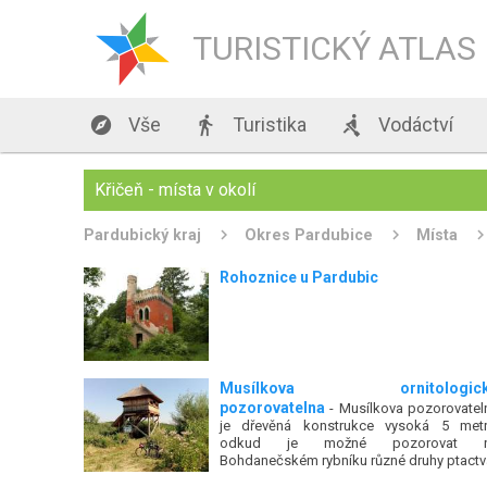
TURISTICKÝ ATLAS

Vše

Turistika

Vodáctví
Křičeň - místa v okolí
Pardubický kraj
Okres Pardubice
Místa
Rohoznice u Pardubic
Musílkova ornitologick
pozorovatelna
- Musílkova pozorovatel
je dřevěná konstrukce vysoká 5 metr
odkud je možné pozorovat 
Bohdanečském rybníku různé druhy ptactv