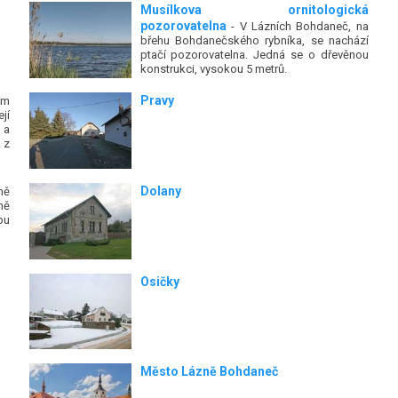
Musílkova ornitologická
pozorovatelna
- V Lázních Bohdaneč, na
břehu Bohdanečského rybníka, se nachází
ptačí pozorovatelna. Jedná se o dřevěnou
konstrukci, vysokou 5 metrů.
Pravy
km
jí
 a
 z
Dolany
ně
ně
bu
Osičky
Město Lázně Bohdaneč