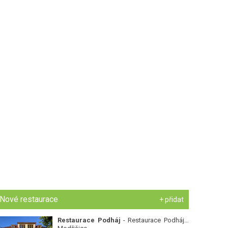
Nové restaurace
+ přidat
Restaurace Podháj
- Restaurace Podháj -