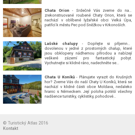
Chata Orion
- Srdečně Vás zveme do naší
zrekonstruované roubené Chaty Orion, která se
nachází v oblíbené lyžařské obci Velká Úpa,
patřící k městu Pec pod Sněžkou v Krkonoších.
Lašské chalupy
- Dopřejte si příjemnou
dovolenou v jedné z prostorných chalup, které
jsou obklopeny nádhernou přírodou a nabízejí
veškeré zázemí pro fantastický pobyt.
Vychutnejte si klidné ráno, nadechněte se...
Chata U Koníků
- Plánujete vyrazit do Krušných
hor? Zveme Vás do naší Chaty U Koníků, která se
nachází v klidné části obce Moldava, nedaleko
hranic s Německem. Její poloha potěší všechny
nadšence turistiky, cyklistiky, pohodové...
© Turistický Atlas 2016
Kontakt