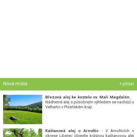
Nová místa
+ přidat
Březová alej ke kostelu sv. Maří Magdalény
-
Nádherná alej s působivým výhledem se nachází u
Velhartic v Plzeňském kraji.
Kaštanová alej u Arnoltic
- V Arnolticích v
okrese Liberec objevíte krásnou kaštanovou alej