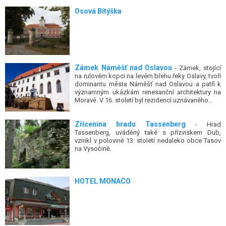
Osová Bítýška
Zámek Náměšť nad Oslavou
- Zámek, stojící
na rulovém kopci na levém břehu řeky Oslavy, tvoří
dominantu města Náměšť nad Oslavou a patří k
významným ukázkám renesanční architektury na
Moravě. V 16. století byl rezidencí uznávaného...
Zřícenina hradu Tassenberg
- Hrad
Tassenberg, uváděný také s přízviskem Dub,
vznikl v polovině 13. století nedaleko obce Tasov
na Vysočině.
HOTEL MONACO