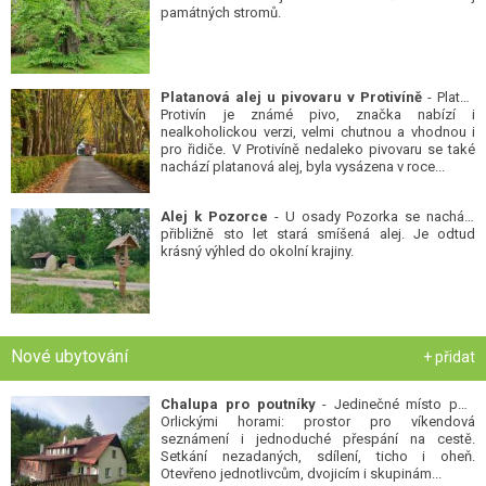
památných stromů.
Platanová alej u pivovaru v Protivíně
- Platan
Protivín je známé pivo, značka nabízí i
nealkoholickou verzi, velmi chutnou a vhodnou i
pro řidiče. V Protivíně nedaleko pivovaru se také
nachází platanová alej, byla vysázena v roce...
Alej k Pozorce
- U osady Pozorka se nachází
přibližně sto let stará smíšená alej. Je odtud
krásný výhled do okolní krajiny.
Nové ubytování
+ přidat
Chalupa pro poutníky
- Jedinečné místo pod
Orlickými horami: prostor pro víkendová
seznámení i jednoduché přespání na cestě.
Setkání nezadaných, sdílení, ticho i oheň.
Otevřeno jednotlivcům, dvojicím i skupinám...