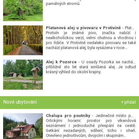
památných stromů.
Platanová alej u pivovaru v Protivíně
- Platan
Protivín je známé pivo, značka nabízí i
nealkoholickou verzi, velmi chutnou a vhodnou i
pro řidiče. V Protivíně nedaleko pivovaru se také
nachází platanová alej, byla vysázena v roce...
Alej k Pozorce
- U osady Pozorka se nachází
přibližně sto let stará smíšená alej. Je odtud
krásný výhled do okolní krajiny.
Nové ubytování
+ přidat
Chalupa pro poutníky
- Jedinečné místo pod
Orlickými horami: prostor pro víkendová
seznámení i jednoduché přespání na cestě.
Setkání nezadaných, sdílení, ticho i oheň.
Otevřeno jednotlivcům, dvojicím i skupinám...