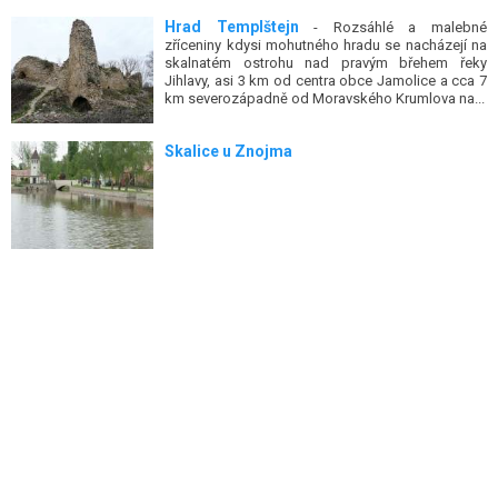
Hrad Templštejn
- Rozsáhlé a malebné
zříceniny kdysi mohutného hradu se nacházejí na
skalnatém ostrohu nad pravým břehem řeky
Jihlavy, asi 3 km od centra obce Jamolice a cca 7
km severozápadně od Moravského Krumlova na...
Skalice u Znojma