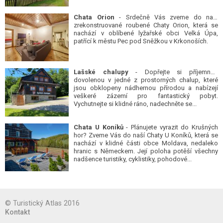
Chata Orion
- Srdečně Vás zveme do naší
zrekonstruované roubené Chaty Orion, která se
nachází v oblíbené lyžařské obci Velká Úpa,
patřící k městu Pec pod Sněžkou v Krkonoších.
Lašské chalupy
- Dopřejte si příjemnou
dovolenou v jedné z prostorných chalup, které
jsou obklopeny nádhernou přírodou a nabízejí
veškeré zázemí pro fantastický pobyt.
Vychutnejte si klidné ráno, nadechněte se...
Chata U Koníků
- Plánujete vyrazit do Krušných
hor? Zveme Vás do naší Chaty U Koníků, která se
nachází v klidné části obce Moldava, nedaleko
hranic s Německem. Její poloha potěší všechny
nadšence turistiky, cyklistiky, pohodové...
© Turistický Atlas 2016
Kontakt