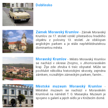
Dobřínsko
Zámek Moravský Krumlov
- Zámek Moravský
Krumlov ze 17. století vznikl přestavbou hradního
objektu z poloviny 13. století. Je obklopen
anglickým parkem a je stále nepřehlédnutelnou
dominantou města.
Moravský Krumlov
- Město Moravský Krumlov
se nachází v okrese Znojmo, v Jihomoravském
kraji. Žije zde zhruba 6 tisíc obyvatel. Může se
pochlubit několika historickými skvosty, zejména
zámkem, rozsáhlým zámeckým parkem, farním...
Městské muzeum Moravský Krumlov
-
Městské muzeum se nachází v Moravském
Krumlově na náměstí T. G. Masaryka. Muzeum je
spojeno s galerií a jejich sídlo je v Knížecím domě.