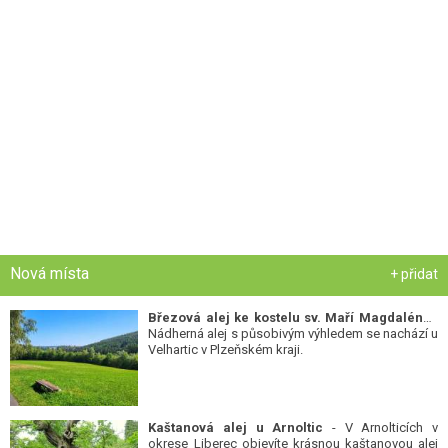
Nová místa
+ přidat
Březová alej ke kostelu sv. Maří Magdalény
-
Nádherná alej s působivým výhledem se nachází u
Velhartic v Plzeňském kraji.
Kaštanová alej u Arnoltic
- V Arnolticích v
okrese Liberec objevíte krásnou kaštanovou alej