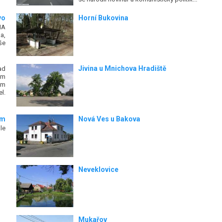
vo
Horní Bukovina
NA
a,
še
Jivina u Mnichova Hradiště
ad
ým
ém
l.
em
Nová Ves u Bakova
le
Neveklovice
Mukařov