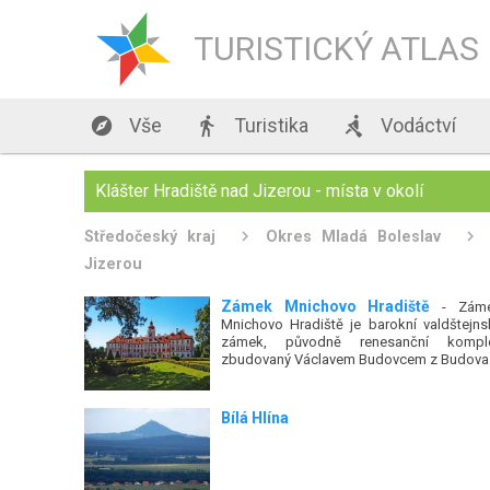
TURISTICKÝ ATLAS

Vše

Turistika

Vodáctví
Klášter Hradiště nad Jizerou - místa v okolí
Středočeský kraj
Okres Mladá Boleslav
Jizerou
Zámek Mnichovo Hradiště
- Zám
Mnichovo Hradiště je barokní valdštejns
zámek, původně renesanční kompl
zbudovaný Václavem Budovcem z Budova
Bílá Hlína