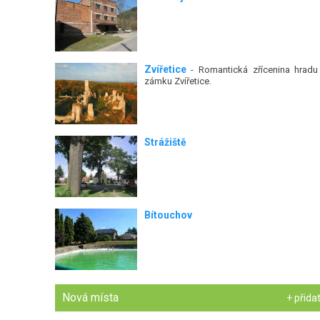
Zvířetice
- Romantická zřícenina hradu
zámku Zvířetice.
Strážiště
Bítouchov
Nová místa
+ přida