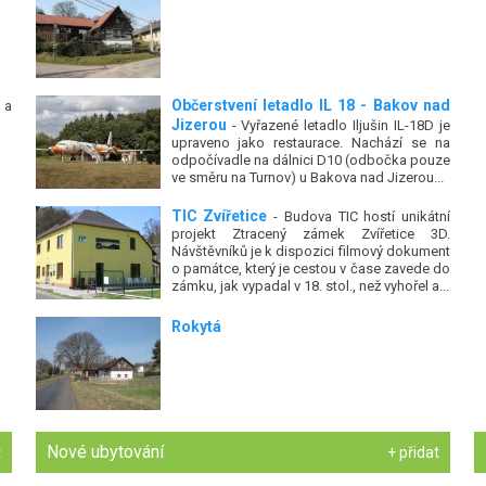
Občerstvení letadlo IL 18 - Bakov nad
 a
Jizerou
- Vyřazené letadlo Iljušin IL-18D je
upraveno jako restaurace. Nachází se na
odpočívadle na dálnici D10 (odbočka pouze
ve směru na Turnov) u Bakova nad Jizerou...
TIC Zvířetice
- Budova TIC hostí unikátní
projekt Ztracený zámek Zvířetice 3D.
Návštěvníků je k dispozici filmový dokument
o památce, který je cestou v čase zavede do
zámku, jak vypadal v 18. stol., než vyhořel a...
Rokytá
Nové ubytování
t
+ přidat