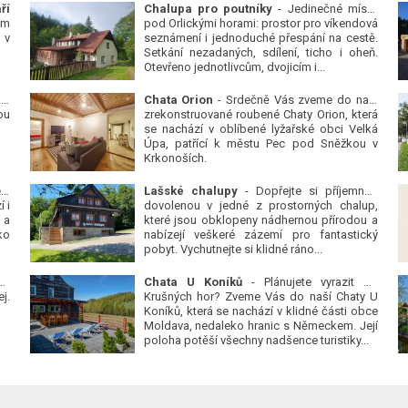
ří
Chalupa pro poutníky
- Jedinečné místo
ým
pod Orlickými horami: prostor pro víkendová
 v
seznámení i jednoduché přespání na cestě.
Setkání nezadaných, sdílení, ticho i oheň.
Otevřeno jednotlivcům, dvojicím i...
 v
Chata Orion
- Srdečně Vás zveme do naší
ou
zrekonstruované roubené Chaty Orion, která
se nachází v oblíbené lyžařské obci Velká
Úpa, patřící k městu Pec pod Sněžkou v
Krkonoších.
Platanová alej u pivovaru v Protivíně
-
Lašské chalupy
- Dopřejte si příjemnou
 i
dovolenou v jedné z prostorných chalup,
 a
které jsou obklopeny nádhernou přírodou a
ko
nabízejí veškeré zázemí pro fantastický
pobyt. Vychutnejte si klidné ráno...
se
Chata U Koníků
- Plánujete vyrazit do
j.
Krušných hor? Zveme Vás do naší Chaty U
Koníků, která se nachází v klidné části obce
Moldava, nedaleko hranic s Německem. Její
poloha potěší všechny nadšence turistiky...