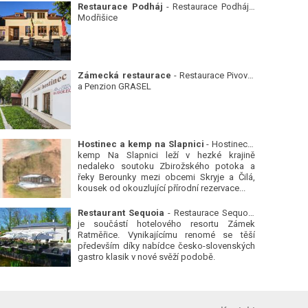
Restaurace Podháj
- Restaurace Podháj -
Modřišice
Zámecká restaurace
- Restaurace Pivovar
a Penzion GRASEL
Hostinec a kemp na Slapnici
- Hostinec a
kemp Na Slapnici leží v hezké krajině
nedaleko soutoku Zbirožského potoka a
řeky Berounky mezi obcemi Skryje a Čilá,
kousek od okouzlující přírodní rezervace...
Restaurant Sequoia
- Restaurace Sequoia
je součástí hotelového resortu Zámek
Ratměřice. Vynikajícímu renomé se těší
především díky nabídce česko-slovenských
gastro klasik v nové svěží podobě.