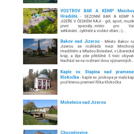
VOSTROV BAR A KEMP Mnicho
Hradiště
- SEZONNÍ BAR A KEMP 
JIZEŘE V ČESKÉM RÁJI - gril, sport, muzik
pivní speciály...místo pro Va
setkávání...cyklisté a vodáci vítáni ;-)...
Bakov nad Jizerou
- Město Bakov n
Jizerou se rozkládá mezi Mnichov
Hradištěm a Mladou Boleslaví, v Libereck
kraji, a žije zde přibližně 5 tisíc obyvate
Nachází se na rozhraní dvou významných...
Kaple sv. Stapina nad pramen
Klokočka
- kaple sv. prokopa je malá kap
pod kterou pramení říčka Klokočka
Mohelnice nad Jizerou
Chocnějovice