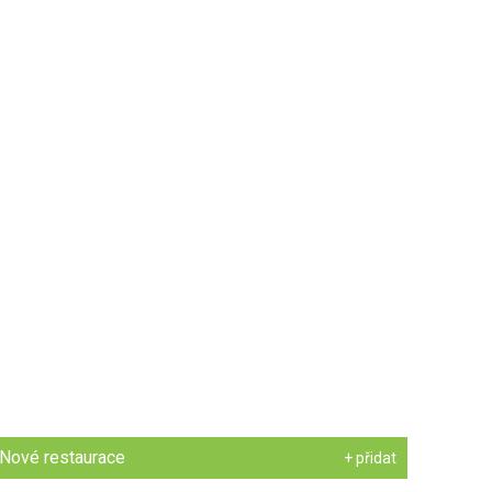
Nové restaurace
+ přidat