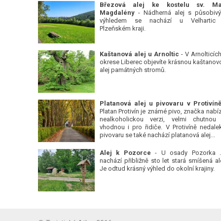
Březová alej ke kostelu sv. Ma
Magdalény
- Nádherná alej s působiv
výhledem se nachází u Velhartic
Plzeňském kraji.
Kaštanová alej u Arnoltic
- V Arnolticích
okrese Liberec objevíte krásnou kaštanov
alej památných stromů.
Platan Protivín je známé pivo, značka nabízí
nealkoholickou verzi, velmi chutnou
vhodnou i pro řidiče. V Protivíně nedale
pivovaru se také nachází platanová alej...
Alej k Pozorce
- U osady Pozorka 
nachází přibližně sto let stará smíšená ale
Je odtud krásný výhled do okolní krajiny.