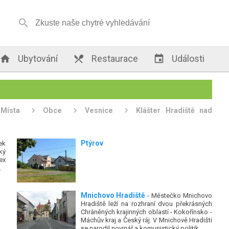


Ubytování

Restaurace

Události
Místa
Obce
Vesnice
Klášter Hradiště nad
Ptýrov
ek
ký
ex
.
Mnichovo Hradiště
- Městečko Mnichovo
Hradiště leží na rozhraní dvou překrásných
Chráněných krajinných oblastí - Kokořínsko -
Máchův kraj a Český ráj. V Mnichově Hradišti
se narodil novinář a komunistický politik...