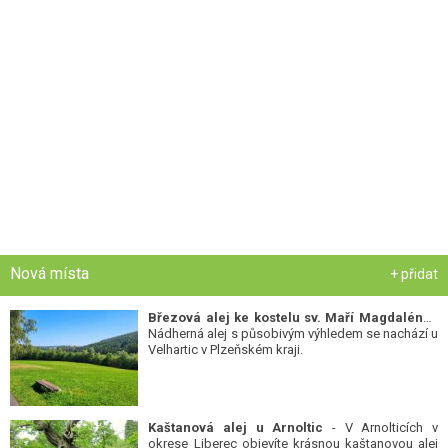
Nová místa
+ přidat
Březová alej ke kostelu sv. Maří Magdalény
-
Nádherná alej s působivým výhledem se nachází u
Velhartic v Plzeňském kraji.
Kaštanová alej u Arnoltic
- V Arnolticích v
okrese Liberec objevíte krásnou kaštanovou alej