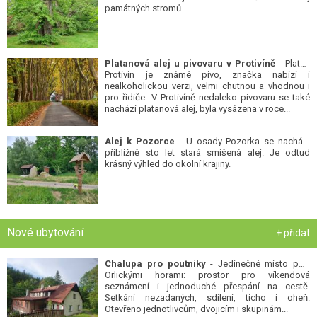
památných stromů.
Platanová alej u pivovaru v Protivíně
- Platan
Protivín je známé pivo, značka nabízí i
nealkoholickou verzi, velmi chutnou a vhodnou i
pro řidiče. V Protivíně nedaleko pivovaru se také
nachází platanová alej, byla vysázena v roce...
Alej k Pozorce
- U osady Pozorka se nachází
přibližně sto let stará smíšená alej. Je odtud
krásný výhled do okolní krajiny.
Nové ubytování
+ přidat
Chalupa pro poutníky
- Jedinečné místo pod
Orlickými horami: prostor pro víkendová
seznámení i jednoduché přespání na cestě.
Setkání nezadaných, sdílení, ticho i oheň.
Otevřeno jednotlivcům, dvojicím i skupinám...