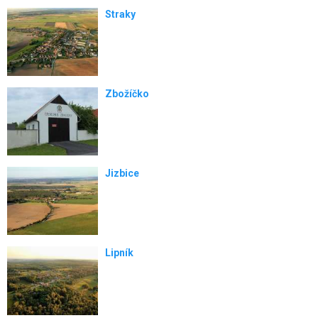
Straky
Zbožíčko
Jizbice
Lipník