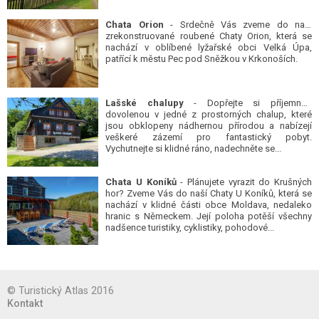
Chata Orion
- Srdečně Vás zveme do naší
zrekonstruované roubené Chaty Orion, která se
nachází v oblíbené lyžařské obci Velká Úpa,
patřící k městu Pec pod Sněžkou v Krkonoších.
Lašské chalupy
- Dopřejte si příjemnou
dovolenou v jedné z prostorných chalup, které
jsou obklopeny nádhernou přírodou a nabízejí
veškeré zázemí pro fantastický pobyt.
Vychutnejte si klidné ráno, nadechněte se...
Chata U Koníků
- Plánujete vyrazit do Krušných
hor? Zveme Vás do naší Chaty U Koníků, která se
nachází v klidné části obce Moldava, nedaleko
hranic s Německem. Její poloha potěší všechny
nadšence turistiky, cyklistiky, pohodové...
© Turistický Atlas 2016
Kontakt