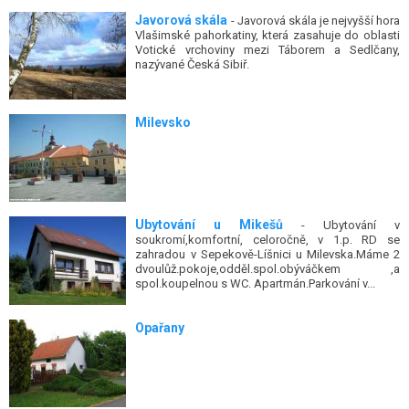
Javorová skála
- Javorová skála je nejvyšší hora
Vlašimské pahorkatiny, která zasahuje do oblasti
Votické vrchoviny mezi Táborem a Sedlčany,
nazývané Česká Sibiř.
Milevsko
Ubytování u Mikešů
- Ubytování v
soukromí,komfortní, celoročně, v 1.p. RD se
zahradou v Sepekově-Líšnici u Milevska.Máme 2
dvoulůž.pokoje,odděl.spol.obýváčkem ,a
spol.koupelnou s WC. Apartmán.Parkování v...
Opařany