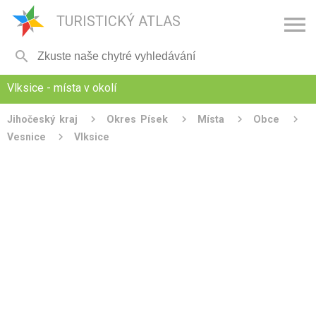

TURISTICKÝ ATLAS

Vlksice - místa v okolí
Jihočeský kraj
Okres Písek
Místa
Obce
Vesnice
Vlksice