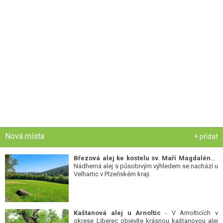
Nová místa
+ přidat
Březová alej ke kostelu sv. Maří Magdalény
-
Nádherná alej s působivým výhledem se nachází u
Velhartic v Plzeňském kraji.
Kaštanová alej u Arnoltic
- V Arnolticích v
okrese Liberec objevíte krásnou kaštanovou alej