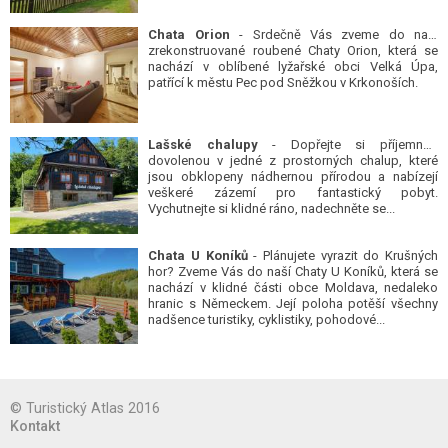
Chata Orion
- Srdečně Vás zveme do naší
zrekonstruované roubené Chaty Orion, která se
nachází v oblíbené lyžařské obci Velká Úpa,
patřící k městu Pec pod Sněžkou v Krkonoších.
Lašské chalupy
- Dopřejte si příjemnou
dovolenou v jedné z prostorných chalup, které
jsou obklopeny nádhernou přírodou a nabízejí
veškeré zázemí pro fantastický pobyt.
Vychutnejte si klidné ráno, nadechněte se...
Chata U Koníků
- Plánujete vyrazit do Krušných
hor? Zveme Vás do naší Chaty U Koníků, která se
nachází v klidné části obce Moldava, nedaleko
hranic s Německem. Její poloha potěší všechny
nadšence turistiky, cyklistiky, pohodové...
© Turistický Atlas 2016
Kontakt