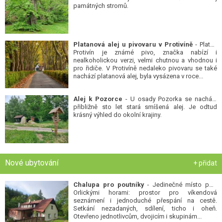
památných stromů.
Platanová alej u pivovaru v Protivíně
- Platan
Protivín je známé pivo, značka nabízí i
nealkoholickou verzi, velmi chutnou a vhodnou i
pro řidiče. V Protivíně nedaleko pivovaru se také
nachází platanová alej, byla vysázena v roce...
Alej k Pozorce
- U osady Pozorka se nachází
přibližně sto let stará smíšená alej. Je odtud
krásný výhled do okolní krajiny.
Nové ubytování
+ přidat
Chalupa pro poutníky
- Jedinečné místo pod
Orlickými horami: prostor pro víkendová
seznámení i jednoduché přespání na cestě.
Setkání nezadaných, sdílení, ticho i oheň.
Otevřeno jednotlivcům, dvojicím i skupinám...