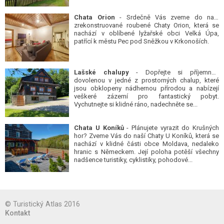
Chata Orion
- Srdečně Vás zveme do naší
zrekonstruované roubené Chaty Orion, která se
nachází v oblíbené lyžařské obci Velká Úpa,
patřící k městu Pec pod Sněžkou v Krkonoších.
Lašské chalupy
- Dopřejte si příjemnou
dovolenou v jedné z prostorných chalup, které
jsou obklopeny nádhernou přírodou a nabízejí
veškeré zázemí pro fantastický pobyt.
Vychutnejte si klidné ráno, nadechněte se...
Chata U Koníků
- Plánujete vyrazit do Krušných
hor? Zveme Vás do naší Chaty U Koníků, která se
nachází v klidné části obce Moldava, nedaleko
hranic s Německem. Její poloha potěší všechny
nadšence turistiky, cyklistiky, pohodové...
© Turistický Atlas 2016
Kontakt