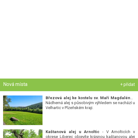
Nová místa
+ přidat
Březová alej ke kostelu sv. Maří Magdalény
-
Nádherná alej s působivým výhledem se nachází u
Velhartic v Plzeňském kraji.
Kaštanová alej u Arnoltic
- V Arnolticích v
okrese Liberec objevíte krásnou kaštanovou alej