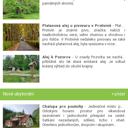
památných stromů.
Platanová alej u pivovaru v Protivíně
- Platan
Protivín je známé pivo, značka nabízí i
nealkoholickou verzi, velmi chutnou a vhodnou i
pro řidiče. V Protivíně nedaleko pivovaru se také
nachází platanová alej, byla vysázena v roce...
Alej k Pozorce
- U osady Pozorka se nachází
přibližně sto let stará smíšená alej. Je odtud
krásný výhled do okolní krajiny.
Nové ubytování
+ přidat
Chalupa pro poutníky
- Jedinečné místo pod
Orlickými horami: prostor pro víkendová
seznámení i jednoduché přespání na cestě.
Setkání nezadaných, sdílení, ticho i oheň.
Otevřeno jednotlivcům, dvojicím i skupinám...