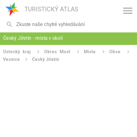

TURISTICKÝ ATLAS

Český Jiřetín - místa v okolí
Ústecký kraj
Okres Most
Místa
Obce
Vesnice
Český Jiřetín