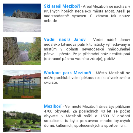
Ski areál Meziboří
- Areál Meziboří se nachází v
Krušných horách nedaleko města Most. Areál je
nadstandartně vybaven. O zábavu tak nouze
nebude.
Vodní nádrž Janov
- Vodní nádrž Janov
nedaleko Litvínova patří k turisticky vyhledávaným
místům v oblasti severočeské hnědouhelné
pánve. I přesto, že je přehradní hráz nepřístupná
(ochranné pásmo vodního zdroje), poblíž...
Workout park Meziboří
- Město Meziboří se
může pochlubit velmi pěknou realizací venkovního
cvičiště.
Meziboří
- Ve městě Meziboří dnes žije přibližně
4700 obyvatel. Za posledních 40 let se počet
obyvatel v Meziboří snížil o 1500. V období
socialismu tu bylo postaveno mnoho bytových
domů, kulturních, společenských a sportovních...