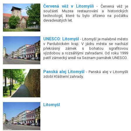
Červená věž v Litomyšli
- Červená věž je
součástí Muzea restaurování a historických
technologií, které tu bylo zřízeno na počátku
devadesátých let.
UNESCO: Litomyšl
- Litomyšl je malebné město
v Pardubickém kraji. V jádru města se nachází
překrásný zámek s bohatou sgrafitovou
výzdobou a rozsáhlými zahradami. Od roku 1999
patří zámecký areál na Seznam památek UNESCO.
Panská alej Litomyšl
- Panská alej v Litomyšli
zdobí Klášterní zahrady.
Litomyšl