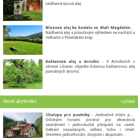
nádherná lipová alej.
Březová alej ke kostelu sv. Maří Magdalény
-
Nádherná alej s působivým výhledem se nachází u
Velhartic v Plzeňském kraji.
Kaštanová alej u Arnoltic
- V Arnolticích v
okrese Liberec objevíte krásnou kaštanovou alej
památných stromů.
Nové ubytování
+ přidat
Chalupa pro poutníky
- Jedinečné místo pod
Orlickými horami: prostor pro víkendová
seznámení i jednoduché přespání na cestě.
Setkání nezadaných, sdílení, ticho i oheň.
Otevřeno jednotlivcům, dvojicím i skupinám...