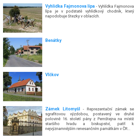
Vyhlídka Fajmonova lípa
- Vyhlídka Fajmonova
lípa je v podstatě vyhlídkový chodník, který
napodobuje Stezky v oblacích.
Benátky
Vlčkov
Zámek Litomyšl
- Reprezentační zámek se
sgrafitovou výzdobou, postavený ve druhé
polovině 16. století pány z Pernštejna na místě
staršího hradu a biskupství, patří k
nejvýznamnějším renesančním památkám v ČR...