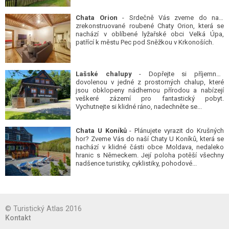
Chata Orion
- Srdečně Vás zveme do naší
zrekonstruované roubené Chaty Orion, která se
nachází v oblíbené lyžařské obci Velká Úpa,
patřící k městu Pec pod Sněžkou v Krkonoších.
Lašské chalupy
- Dopřejte si příjemnou
dovolenou v jedné z prostorných chalup, které
jsou obklopeny nádhernou přírodou a nabízejí
veškeré zázemí pro fantastický pobyt.
Vychutnejte si klidné ráno, nadechněte se...
Chata U Koníků
- Plánujete vyrazit do Krušných
hor? Zveme Vás do naší Chaty U Koníků, která se
nachází v klidné části obce Moldava, nedaleko
hranic s Německem. Její poloha potěší všechny
nadšence turistiky, cyklistiky, pohodové...
© Turistický Atlas 2016
Kontakt