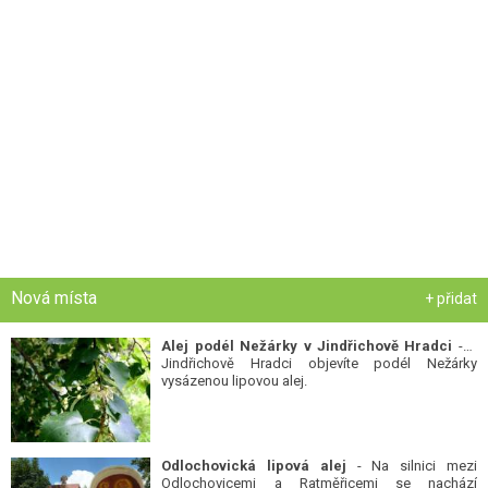
Nová místa
+ přidat
Alej podél Nežárky v Jindřichově Hradci
- V
Jindřichově Hradci objevíte podél Nežárky
vysázenou lipovou alej.
Odlochovická lipová alej
- Na silnici mezi
Odlochovicemi a Ratměřicemi se nachází