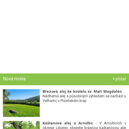
Nová místa
+ přidat
Březová alej ke kostelu sv. Maří Magdalény
-
Nádherná alej s působivým výhledem se nachází u
Velhartic v Plzeňském kraji.
Kaštanová alej u Arnoltic
- V Arnolticích v
okrese Liberec objevíte krásnou kaštanovou alej