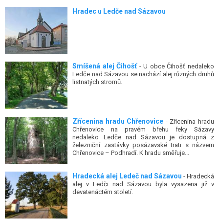
Hradec u Ledče nad Sázavou
Smíšená alej Čihošť
- U obce Čihošť nedaleko
Ledče nad Sázavou se nachází alej různých druhů
listnatých stromů.
Zřícenina hradu Chřenovice
- Zřícenina hradu
Chřenovice na pravém břehu řeky Sázavy
nedaleko Ledče nad Sázavou je dostupná z
železniční zastávky posázavské trati s názvem
Chřenovice – Podhradí. K hradu směřuje...
Hradecká alej Ledeč nad Sázavou
- Hradecká
alej v Ledči nad Sázavou byla vysazena již v
devatenáctém století.