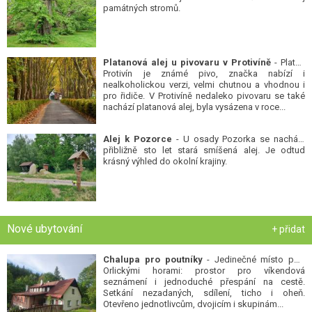
památných stromů.
Platanová alej u pivovaru v Protivíně
- Platan
Protivín je známé pivo, značka nabízí i
nealkoholickou verzi, velmi chutnou a vhodnou i
pro řidiče. V Protivíně nedaleko pivovaru se také
nachází platanová alej, byla vysázena v roce...
Alej k Pozorce
- U osady Pozorka se nachází
přibližně sto let stará smíšená alej. Je odtud
krásný výhled do okolní krajiny.
Nové ubytování
+ přidat
Chalupa pro poutníky
- Jedinečné místo pod
Orlickými horami: prostor pro víkendová
seznámení i jednoduché přespání na cestě.
Setkání nezadaných, sdílení, ticho i oheň.
Otevřeno jednotlivcům, dvojicím i skupinám...