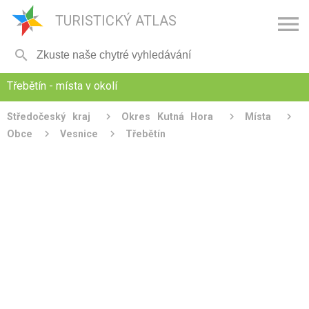

TURISTICKÝ ATLAS

Třebětín - místa v okolí
Středočeský kraj
Okres Kutná Hora
Místa
Obce
Vesnice
Třebětín