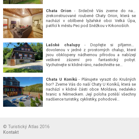
Chata Orion
- Srdečně Vás zveme do naší
zrekonstruované roubené Chaty Orion, která se
nachází v oblíbené lyžařské obci Velká Úpa,
patřící k městu Pec pod Sněžkou v Krkonoších.
Lašské chalupy
- Dopřejte si příjemnou
dovolenou v jedné z prostorných chalup, které
jsou obklopeny nádhernou přírodou a nabízejí
veškeré zázemí pro fantastický pobyt.
Vychutnejte si klidné ráno, nadechněte se...
Chata U Koníků
- Plánujete vyrazit do Krušných
hor? Zveme Vás do naší Chaty U Koníků, která se
nachází v klidné části obce Moldava, nedaleko
hranic s Německem. Její poloha potěší všechny
nadšence turistiky, cyklistiky, pohodové...
© Turistický Atlas 2016
Kontakt