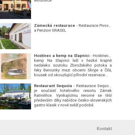
Modřišice
Zámecká restaurace
- Restaurace Pivovar
a Penzion GRASEL
Hostinec a kemp na Slapnici
- Hostinec a
kemp Na Slapnici leží v hezké krajině
nedaleko soutoku Zbirožského potoka a
řeky Berounky mezi obcemi Skryje a Čilá,
kousek od okouzlující přírodní rezervace...
Restaurant Sequoia
- Restaurace Sequoia
je součástí hotelového resortu Zámek
Ratměřice. Vynikajícímu renomé se těší
především díky nabídce česko-slovenských
gastro klasik v nové svěží podobě.
Kontakt