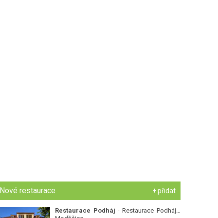
Nové restaurace
+ přidat
Restaurace Podháj
- Restaurace Podháj -