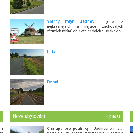
Větrný mlýn Jednov
- jeden z
nejkrásnějších a nejvíce zachovalých
větrných mlýnů objevíte nedaleko Boskovic.
Luká
Dzbel
Nové ubytování
t
+ přidat
ří
Chalupa pro poutníky
- Jedinečné místo