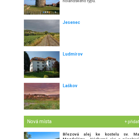
holandského typu.
Jesenec
Ludmírov
Laškov
Nová místa
+ přida
Březová alej ke kostelu sv. Ma