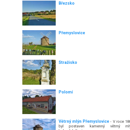
Březsko
Přemyslovice
Stražisko
Polomí
Větrný mlýn Přemyslovice
- V roce 18
byl postaven kamenný větrný ml