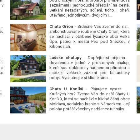
ým
pod Orlickými horami: prostor pro víkendová
 v
seznámení i jednoduché přespání na cestě.
Setkání nezadaných, sdílení, ticho i oheň.
Otevřeno jednotlivcům, dvojicím i...
 v
Chata Orion
- Srdečně Vás zveme do naší
ou
zrekonstruované roubené Chaty Orion, která
se nachází v oblíbené lyžařské obci Velká
Úpa, patřící k městu Pec pod Sněžkou v
Krkonoších.
Platanová alej u pivovaru v Protivíně
-
Lašské chalupy
- Dopřejte si příjemnou
 i
dovolenou v jedné z prostorných chalup,
 a
které jsou obklopeny nádhernou přírodou a
ko
nabízejí veškeré zázemí pro fantastický
pobyt. Vychutnejte si klidné ráno...
se
Chata U Koníků
- Plánujete vyrazit do
j.
Krušných hor? Zveme Vás do naší Chaty U
Koníků, která se nachází v klidné části obce
Moldava, nedaleko hranic s Německem. Její
poloha potěší všechny nadšence turistiky...