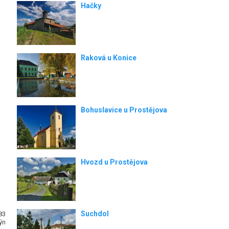
Hačky
Raková u Konice
Bohuslavice u Prostějova
Hvozd u Prostějova
Suchdol
83
ýn