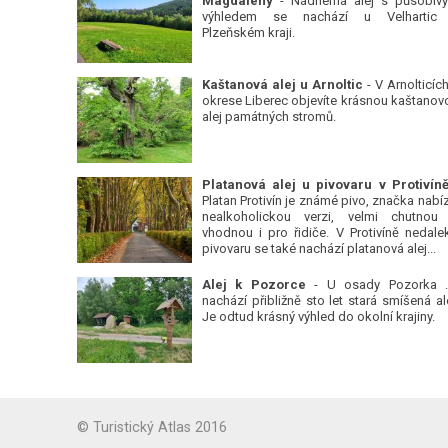
Magdalény
- Nádherná alej s působiv
výhledem se nachází u Velhartic
Plzeňském kraji.
Kaštanová alej u Arnoltic
- V Arnolticích
okrese Liberec objevíte krásnou kaštanov
alej památných stromů.
Platan Protivín je známé pivo, značka nabízí
nealkoholickou verzi, velmi chutnou
vhodnou i pro řidiče. V Protivíně nedale
pivovaru se také nachází platanová alej...
Alej k Pozorce
- U osady Pozorka 
nachází přibližně sto let stará smíšená ale
Je odtud krásný výhled do okolní krajiny.
© Turistický Atlas 2016