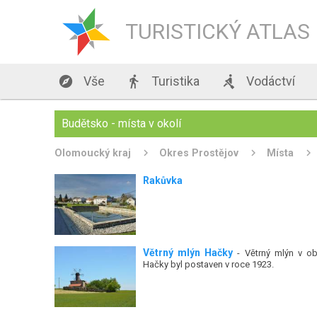
TURISTICKÝ ATLAS

Vše

Turistika

Vodáctví
Budětsko - místa v okolí
Olomoucký kraj
Okres Prostějov
Místa
Rakůvka
Větrný mlýn Hačky
- Větrný mlýn v ob
Hačky byl postaven v roce 1923.