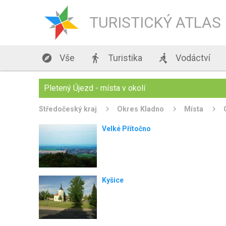
TURISTICKÝ ATLAS

Vše

Turistika

Vodáctví
Pletený Újezd - místa v okolí
Středočeský kraj
Okres Kladno
Místa
Velké Přítočno
Kyšice