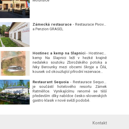
Modřišice
Zámecká restaurace
- Restaurace Pivovar
a Penzion GRASEL
Hostinec a kemp na Slapnici
- Hostinec a
kemp Na Slapnici leží v hezké krajině
nedaleko soutoku Zbirožského potoka a
řeky Berounky mezi obcemi Skryje a Čilá,
kousek od okouzlující přírodní rezervace...
Restaurant Sequoia
- Restaurace Sequoia
je součástí hotelového resortu Zámek
Ratměřice. Vynikajícímu renomé se těší
především díky nabídce česko-slovenských
gastro klasik v nové svěží podobě.
Kontakt