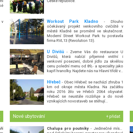
ní
České republice.
ké
Workout Park Kladno
 v
- Dlouho
očekávaný projekt venkovního cvičiště v
městě Kladně se proměnil ve skutečnost.
Moderní Street Workout Park tu postavila
firma RVL13 (Revolution 13).
U Divišů
- Zveme Vás do restaurace U
Divišů, která nabízí příjemné vnitřní i
venkovní posezení, dobré jídlo za skvělou
cenu polední menu od 89,- a speciality jako
kapří hranolky. Najdete nás na Hlavní třídě v...
Hřebeč
- Obec Hřebeč se nachází zhruba 1
km od okraje města Kladna. Na začátku
roku 2016 žilo ve Hřebči 2064 obyvatel.
Hřebeč se neustále rozšiřuje a do nově
vznikajících novostaveb se stěhují...
Nové ubytování
t
+ přidat
ří
Chalupa pro poutníky
- Jedinečné místo