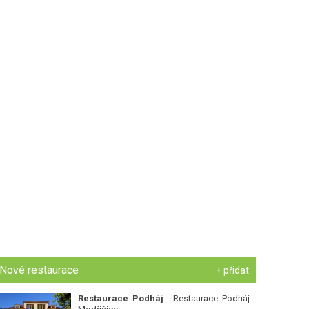
Nové restaurace
+ přidat
Restaurace Podháj
- Restaurace Podháj -