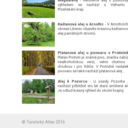
Magdalény
- Nádherná alej s působiv
výhledem se nachází u Velhartic
Plzeňském kraji.
Kaštanová alej u Arnoltic
- V Arnolticích
okrese Liberec objevíte krásnou kaštanov
alej památných stromů.
Platan Protivín je známé pivo, značka nabízí
nealkoholickou verzi, velmi chutnou
vhodnou i pro řidiče. V Protivíně nedale
pivovaru se také nachází platanová alej...
Alej k Pozorce
- U osady Pozorka 
nachází přibližně sto let stará smíšená ale
Je odtud krásný výhled do okolní krajiny.
© Turistický Atlas 2016