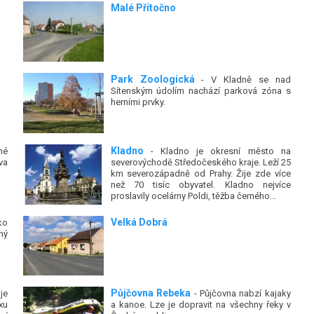
Malé Přítočno
Park Zoologická
- V Kladně se nad
Sítenským údolím nachází parková zóna s
herními prvky.
Kladno
né
- Kladno je okresní město na
va
severovýchodě Středočeského kraje. Leží 25
km severozápadně od Prahy. Žije zde více
než 70 tisíc obyvatel. Kladno nejvíce
proslavily ocelárny Poldi, těžba černého...
Velká Dobrá
ko
ný
Půjčovna Rebeka
je
- Půjčovna nabzí kajaky
xu
a kanoe. Lze je dopravit na všechny řeky v