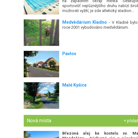
na západním okraji města. Seskupe
sportovišť nejrůznějšího druhu nabízí širo
možnosti vyžití, je zde atletický stadion...
Medvědárium Kladno
- V Kladně bylo
roce 2001 vybudováno medvědárium.
Pavlov
Malé Kyšice
Nová místa
+ přida
Březová alej ke kostelu sv. Ma