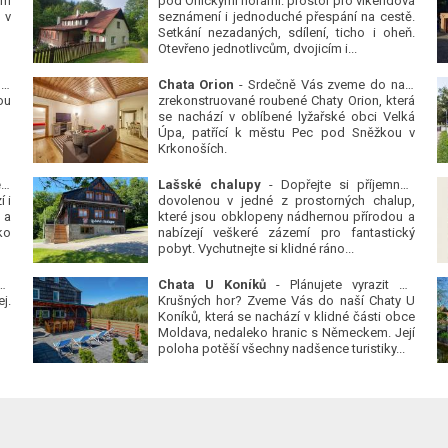
ým
pod Orlickými horami: prostor pro víkendová
 v
seznámení i jednoduché přespání na cestě.
Setkání nezadaných, sdílení, ticho i oheň.
Otevřeno jednotlivcům, dvojicím i...
 v
Chata Orion
- Srdečně Vás zveme do naší
ou
zrekonstruované roubené Chaty Orion, která
se nachází v oblíbené lyžařské obci Velká
Úpa, patřící k městu Pec pod Sněžkou v
Krkonoších.
Platanová alej u pivovaru v Protivíně
-
Lašské chalupy
- Dopřejte si příjemnou
 i
dovolenou v jedné z prostorných chalup,
 a
které jsou obklopeny nádhernou přírodou a
ko
nabízejí veškeré zázemí pro fantastický
pobyt. Vychutnejte si klidné ráno...
se
Chata U Koníků
- Plánujete vyrazit do
j.
Krušných hor? Zveme Vás do naší Chaty U
Koníků, která se nachází v klidné části obce
Moldava, nedaleko hranic s Německem. Její
poloha potěší všechny nadšence turistiky...