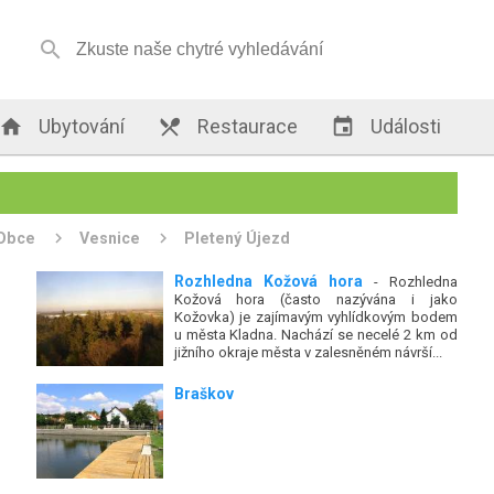


Ubytování

Restaurace

Události
Obce
Vesnice
Pletený Újezd
Rozhledna Kožová hora
- Rozhledna
Kožová hora (často nazývána i jako
Kožovka) je zajímavým vyhlídkovým bodem
u města Kladna. Nachází se necelé 2 km od
jižního okraje města v zalesněném návrší...
Braškov