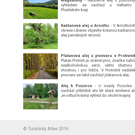
Magdalény
- Nádherná alej s působiv
výhledem se nachází u Velhartic
Plzeňském kraji.
Kaštanová alej u Arnoltic
- V Arnolticích
okrese Liberec objevíte krásnou kaštanov
alej památných stromů.
Platan Protivín je známé pivo, značka nabízí
nealkoholickou verzi, velmi chutnou
vhodnou i pro řidiče. V Protivíně nedale
pivovaru se také nachází platanová alej...
Alej k Pozorce
- U osady Pozorka 
nachází přibližně sto let stará smíšená ale
Je odtud krásný výhled do okolní krajiny.
© Turistický Atlas 2016