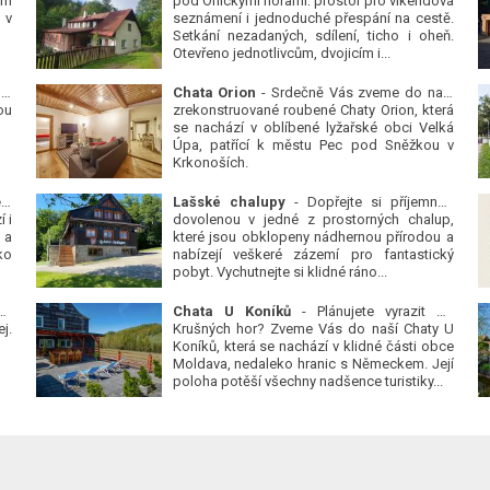
ým
pod Orlickými horami: prostor pro víkendová
 v
seznámení i jednoduché přespání na cestě.
Setkání nezadaných, sdílení, ticho i oheň.
Otevřeno jednotlivcům, dvojicím i...
 v
Chata Orion
- Srdečně Vás zveme do naší
ou
zrekonstruované roubené Chaty Orion, která
se nachází v oblíbené lyžařské obci Velká
Úpa, patřící k městu Pec pod Sněžkou v
Krkonoších.
Platanová alej u pivovaru v Protivíně
-
Lašské chalupy
- Dopřejte si příjemnou
 i
dovolenou v jedné z prostorných chalup,
 a
které jsou obklopeny nádhernou přírodou a
ko
nabízejí veškeré zázemí pro fantastický
pobyt. Vychutnejte si klidné ráno...
se
Chata U Koníků
- Plánujete vyrazit do
j.
Krušných hor? Zveme Vás do naší Chaty U
Koníků, která se nachází v klidné části obce
Moldava, nedaleko hranic s Německem. Její
poloha potěší všechny nadšence turistiky...