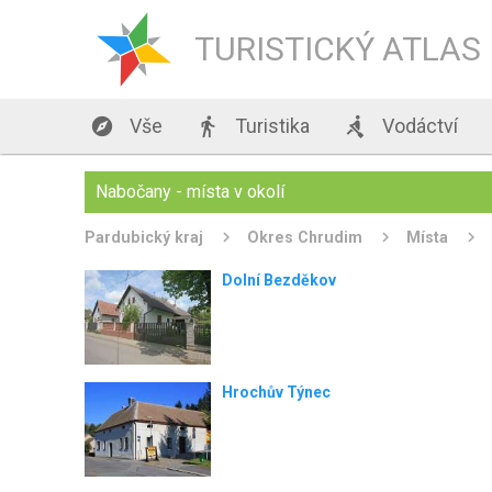
TURISTICKÝ ATLAS

Vše

Turistika

Vodáctví
Nabočany - místa v okolí
Pardubický kraj
Okres Chrudim
Místa
Dolní Bezděkov
Hrochův Týnec