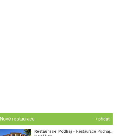
Nové restaurace
+ přidat
Restaurace Podháj
- Restaurace Podháj -