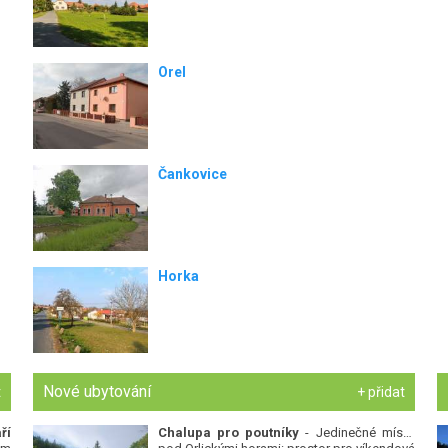
Orel
Čankovice
Horka
Nové ubytování
t
+ přidat
ří
Chalupa pro poutníky
- Jedinečné místo