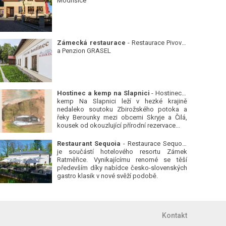
Modřišice
Zámecká restaurace
- Restaurace Pivovar
a Penzion GRASEL
Hostinec a kemp na Slapnici
- Hostinec a
kemp Na Slapnici leží v hezké krajině
nedaleko soutoku Zbirožského potoka a
řeky Berounky mezi obcemi Skryje a Čilá,
kousek od okouzlující přírodní rezervace...
Restaurant Sequoia
- Restaurace Sequoia
je součástí hotelového resortu Zámek
Ratměřice. Vynikajícímu renomé se těší
především díky nabídce česko-slovenských
gastro klasik v nové svěží podobě.
Kontakt