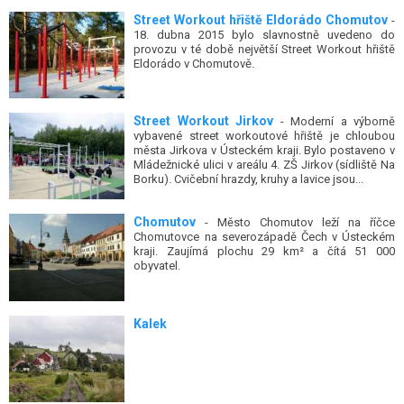
Street Workout hřiště Eldorádo Chomutov
-
18. dubna 2015 bylo slavnostně uvedeno do
provozu v té době největší Street Workout hřiště
Eldorádo v Chomutově.
Street Workout Jirkov
- Moderní a výborně
vybavené street workoutové hřiště je chloubou
města Jirkova v Ústeckém kraji. Bylo postaveno v
Mládežnické ulici v areálu 4. ZŠ Jirkov (sídliště Na
Borku). Cvičební hrazdy, kruhy a lavice jsou...
Chomutov
- Město Chomutov leží na říčce
Chomutovce na severozápadě Čech v Ústeckém
kraji. Zaujímá plochu 29 km² a čítá 51 000
obyvatel.
Kalek