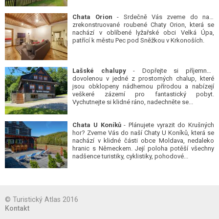
Chata Orion
- Srdečně Vás zveme do naší
zrekonstruované roubené Chaty Orion, která se
nachází v oblíbené lyžařské obci Velká Úpa,
patřící k městu Pec pod Sněžkou v Krkonoších.
Lašské chalupy
- Dopřejte si příjemnou
dovolenou v jedné z prostorných chalup, které
jsou obklopeny nádhernou přírodou a nabízejí
veškeré zázemí pro fantastický pobyt.
Vychutnejte si klidné ráno, nadechněte se...
Chata U Koníků
- Plánujete vyrazit do Krušných
hor? Zveme Vás do naší Chaty U Koníků, která se
nachází v klidné části obce Moldava, nedaleko
hranic s Německem. Její poloha potěší všechny
nadšence turistiky, cyklistiky, pohodové...
© Turistický Atlas 2016
Kontakt