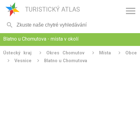

TURISTICKÝ ATLAS

Blatno u Chomutova - místa v okolí
Ústecký kraj
Okres Chomutov
Místa
Obce
Vesnice
Blatno u Chomutova