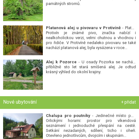
památných stromů.
Platanová alej u pivovaru v Protivíně
- Platan
Protivín je známé pivo, značka nabízí i
nealkoholickou verzi, velmi chutnou a vhodnou i
pro řidiče. V Protivíně nedaleko pivovaru se také
nachází platanová alej, byla vysázena v roce...
Alej k Pozorce
- U osady Pozorka se nachází
přibližně sto let stará smíšená alej. Je odtud
krásný výhled do okolní krajiny.
Nové ubytování
+ přidat
Chalupa pro poutníky
- Jedinečné místo pod
Orlickými horami: prostor pro víkendová
seznámení i jednoduché přespání na cestě.
Setkání nezadaných, sdílení, ticho i oheň.
Otevřeno jednotlivcům, dvojicím i skupinám...