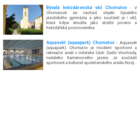
Bývalá hvězdárenská věž Chomutov
- V
Chomutově se nachází objekt bývalého
jezuitského gymnázia a jeho součástí je i věž,
která kdysi sloužila jako strážní prostor a
hvězdářská pozorovatelna.
Aquasvět (aquapark) Chomutov
- Aquasvět
(aquapark) Chomutov je moderní sportovní a
rekreační areál v městské části Zadní Vinohrady,
nedaleko Kamencového jezera. Je součástí
sportovně a kulturně společenského areálu Nový...