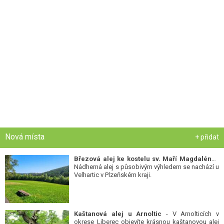
Nová místa
+ přidat
Březová alej ke kostelu sv. Maří Magdalény
-
Nádherná alej s působivým výhledem se nachází u
Velhartic v Plzeňském kraji.
Kaštanová alej u Arnoltic
- V Arnolticích v
okrese Liberec objevíte krásnou kaštanovou alej