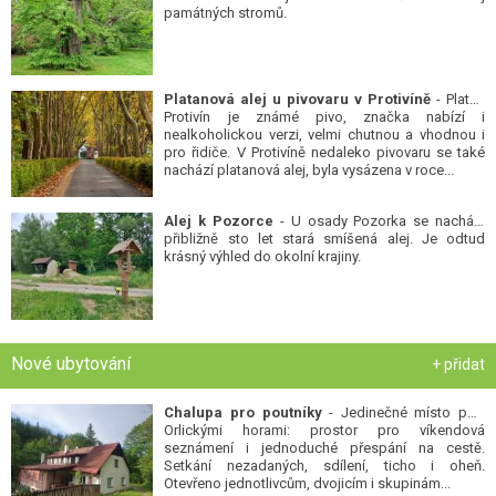
památných stromů.
Platanová alej u pivovaru v Protivíně
- Platan
Protivín je známé pivo, značka nabízí i
nealkoholickou verzi, velmi chutnou a vhodnou i
pro řidiče. V Protivíně nedaleko pivovaru se také
nachází platanová alej, byla vysázena v roce...
Alej k Pozorce
- U osady Pozorka se nachází
přibližně sto let stará smíšená alej. Je odtud
krásný výhled do okolní krajiny.
Nové ubytování
+ přidat
Chalupa pro poutníky
- Jedinečné místo pod
Orlickými horami: prostor pro víkendová
seznámení i jednoduché přespání na cestě.
Setkání nezadaných, sdílení, ticho i oheň.
Otevřeno jednotlivcům, dvojicím i skupinám...