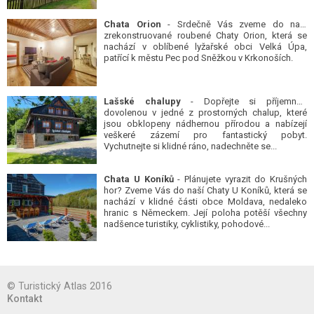
Chata Orion
- Srdečně Vás zveme do naší
zrekonstruované roubené Chaty Orion, která se
nachází v oblíbené lyžařské obci Velká Úpa,
patřící k městu Pec pod Sněžkou v Krkonoších.
Lašské chalupy
- Dopřejte si příjemnou
dovolenou v jedné z prostorných chalup, které
jsou obklopeny nádhernou přírodou a nabízejí
veškeré zázemí pro fantastický pobyt.
Vychutnejte si klidné ráno, nadechněte se...
Chata U Koníků
- Plánujete vyrazit do Krušných
hor? Zveme Vás do naší Chaty U Koníků, která se
nachází v klidné části obce Moldava, nedaleko
hranic s Německem. Její poloha potěší všechny
nadšence turistiky, cyklistiky, pohodové...
© Turistický Atlas 2016
Kontakt