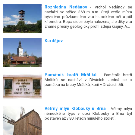
Rozhledna Nedánov
- Vrchol Nedánov se
nachází ve výšce 368 m n.m. Stojí vedle místa
bývalého průzkumného vrtu hlubokého pět a půl
kilometru. Ropa sice nebyla nalezena, ale díky vrtu
známe přesný geologický profil zdejší krajiny. A...
Kurdějov
Památník bratří Mrštíků
- Památník bratří
Mrštíků se nachází v Divácích. Jedná se o
památku na bratry Mrštíků, kteří v Divácích žili.
Větrný mlýn Klobouky u Brna
- Větrný mlýn
německého typu v obci Klobouky u Brna byl
postaven až v 80. letech minulého století.