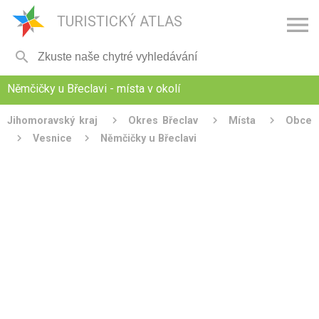

TURISTICKÝ ATLAS

Němčičky u Břeclavi - místa v okolí
Jihomoravský kraj
Okres Břeclav
Místa
Obce
Vesnice
Němčičky u Břeclavi