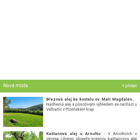
Nová místa
+ přidat
Březová alej ke kostelu sv. Maří Magdalény
-
Nádherná alej s působivým výhledem se nachází u
Velhartic v Plzeňském kraji.
Kaštanová alej u Arnoltic
- V Arnolticích v
okrese Liberec objevíte krásnou kaštanovou alej