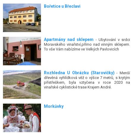
Bořetice u Břeclavi
Apartmány nad sklepem
- Ubytování v srdci
Moravského vinařství,přímo nad vinným sklepem.
To vše Vám nabízíme ve Velkých Pavlovicích
Rozhledna U Obrázku (Starovičky)
- Menší
dřevěná vyhlídková věž o výšce 7 metrů, s krytým
přístřeškem, byla vztyčena v roce 2020 na
vinařské cyklistické trase Krajem André.
Morkůvky