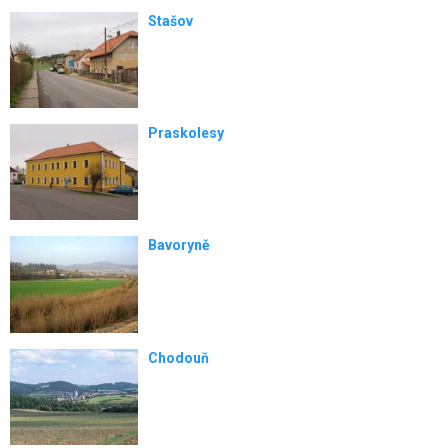
Stašov
Praskolesy
Bavoryně
Chodouň