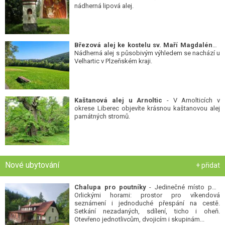
nádherná lipová alej.
Březová alej ke kostelu sv. Maří Magdalény
-
Nádherná alej s působivým výhledem se nachází u
Velhartic v Plzeňském kraji.
Kaštanová alej u Arnoltic
- V Arnolticích v
okrese Liberec objevíte krásnou kaštanovou alej
památných stromů.
Nové ubytování
+ přidat
Chalupa pro poutníky
- Jedinečné místo pod
Orlickými horami: prostor pro víkendová
seznámení i jednoduché přespání na cestě.
Setkání nezadaných, sdílení, ticho i oheň.
Otevřeno jednotlivcům, dvojicím i skupinám...