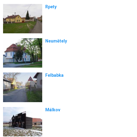
Rpety
Neumětely
Felbabka
Málkov