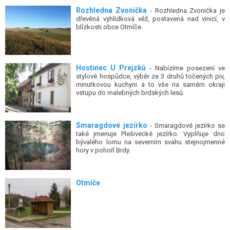
Rozhledna Zvonička
- Rozhledna Zvonička je
dřevěná vyhlídková věž, postavená nad vinicí, v
blízkosti obce Otmíče.
Hostinec U Prejzků
- Nabízíme posezení ve
stylové hospůdce, výběr ze 3 druhů točených piv,
minutkovou kuchyni a to vše na samém okraji
vstupu do malebných brdských lesů.
Smaragdové jezírko
- Smaragdové jezírko se
také jmenuje Plešivecké jezírko. Vyplňuje dno
bývalého lomu na severním svahu stejnojmenné
hory v pohoří Brdy.
Otmíče