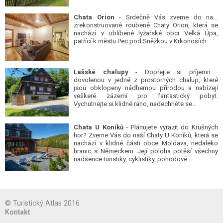
Chata Orion
- Srdečně Vás zveme do naší
zrekonstruované roubené Chaty Orion, která se
nachází v oblíbené lyžařské obci Velká Úpa,
patřící k městu Pec pod Sněžkou v Krkonoších.
Lašské chalupy
- Dopřejte si příjemnou
dovolenou v jedné z prostorných chalup, které
jsou obklopeny nádhernou přírodou a nabízejí
veškeré zázemí pro fantastický pobyt.
Vychutnejte si klidné ráno, nadechněte se...
Chata U Koníků
- Plánujete vyrazit do Krušných
hor? Zveme Vás do naší Chaty U Koníků, která se
nachází v klidné části obce Moldava, nedaleko
hranic s Německem. Její poloha potěší všechny
nadšence turistiky, cyklistiky, pohodové...
© Turistický Atlas 2016
Kontakt