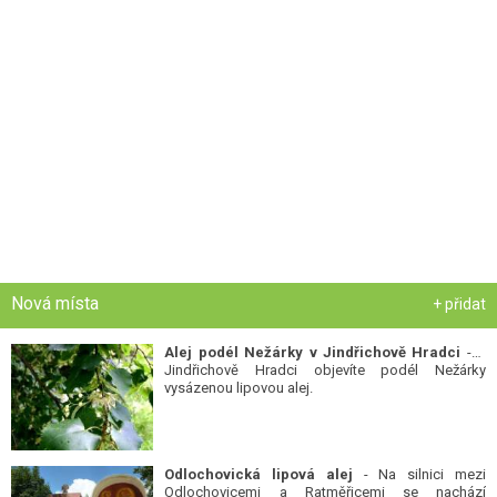
Nová místa
+ přidat
Alej podél Nežárky v Jindřichově Hradci
- V
Jindřichově Hradci objevíte podél Nežárky
vysázenou lipovou alej.
Odlochovická lipová alej
- Na silnici mezi
Odlochovicemi a Ratměřicemi se nachází